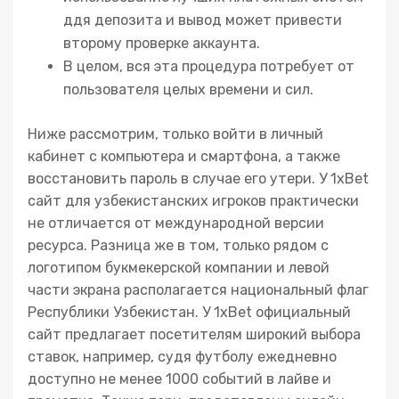
ддя депозита и вывод может привести
второму проверке аккаунта.
В целом, вся эта процедура потребует от
пользователя целых времени и сил.
Ниже рассмотрим, только войти в личный
кабинет с компьютера и смартфона, а также
восстановить пароль в случае его утери. У 1xBet
сайт для узбекистанских игроков практически
не отличается от международной версии
ресурса. Разница же в том, только рядом с
логотипом букмекерской компании и левой
части экрана располагается национальный флаг
Республики Узбекистан. У 1xBet официальный
сайт предлагает посетителям широкий выбора
ставок, например, судя футболу ежедневно
доступно не менее 1000 событий в лайве и