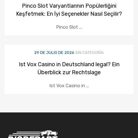
Pinco Slot Varyantlarının Popülerliğini
Keşfetmek: En İyi Seçenekler Nasıl Seçilir?
Pinco Slot ...
29 DE JULIO DE 2026
SIN CATEGORÍA
Ist Vox Casino in Deutschland legal? Ein
Überblick zur Rechtslage
Ist Vox Casino in ...