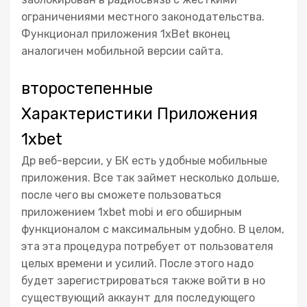
ограничениями местного законодательства.
Функционал приложения 1xBet вконец
аналогичен мобильной версии сайта.
второстепенные
Характеристики Приложения
1xbet
Др веб-версии, у БК есть удобные мобильные
приложения. Все так займет несколько дольше,
после чего вы сможете пользоваться
приложением 1xbet mobi и его обширным
функционалом с максимальным удобно. В целом,
эта эта процедура потребует от пользователя
целых времени и усилий. После этого надо
будет зарегистрироваться также войти в но
существующий аккаунт для последующего