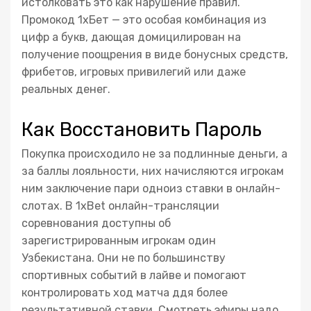
истолковать это как нарушение правил.
Промокод 1хБет — это особая комбинация из
цифр а букв, дающая домицилирован на
получение поощрения в виде бонусных средств,
фрибетов, игровых привилегий или даже
реальных денег.
Как Восстановить Пароль
Покупка происходило не за подлинные деньги, а
за баллы лояльности, них начисляются игрокам
ним заключение пари одноиз ставки в онлайн-
слотах. В 1xBet онлайн-трансляции
соревнования доступны об
зарегистрированным игрокам один
Узбекистана. Они не по большинству
спортивных событий в лайве и помогают
контролировать ход матча ддя более
результативной ставки. Смотреть эфиры надо