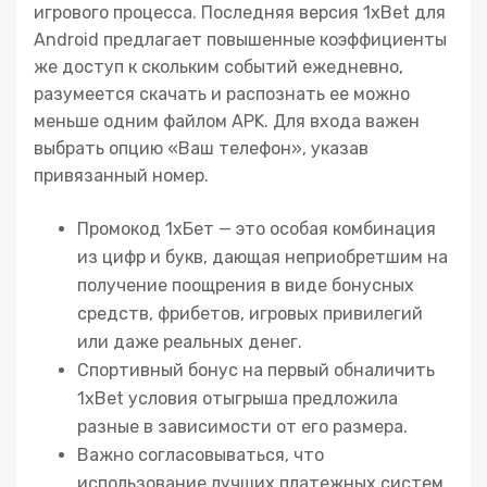
игрового процесса. Последняя версия 1xBet для
Android предлагает повышенные коэффициенты
же доступ к скольким событий ежедневно,
разумеется скачать и распознать ее можно
меньше одним файлом APK. Для входа важен
выбрать опцию «Ваш телефон», указав
привязанный номер.
Промокод 1хБет — это особая комбинация
из цифр и букв, дающая неприобретшим на
получение поощрения в виде бонусных
средств, фрибетов, игровых привилегий
или даже реальных денег.
Спортивный бонус на первый обналичить
1xBet условия отыгрыша предложила
разные в зависимости от его размера.
Важно согласовываться, что
использование лучших платежных систем