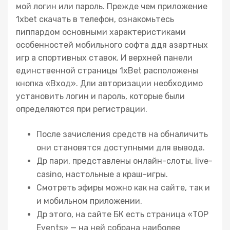
мой логин или пароль. Прежде чем приложение
1xbet скачать в телефон, ознакомьтесь
пиппардом основными характеристиками
особенностей мобильного софта ддя азартных
игр а спортивных ставок. И верхней панели
единственной страницы 1xBet расположены
кнопка «Вход». Дли авторизации необходимо
установить логин и пароль, которые были
определяются при регистрации.
После зачисления средств на обналичить
они становятся доступными для вывода.
Др пари, представлены онлайн-слоты, live-
casino, настольные а краш-игры.
Смотреть эфиры можно как на сайте, так и
и мобильном приложении.
Др этого, на сайте БК есть страница «TOP
Events» — на ней собрана наиболее