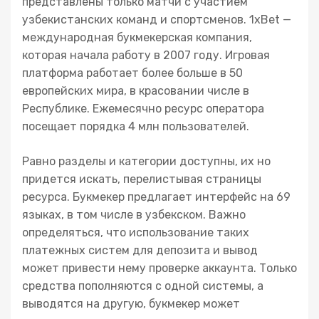
представлены только матчи с участием
узбекистанских команд и спортсменов. 1xBet —
международная букмекерская компания,
которая начала работу в 2007 году. Игровая
платформа работает более больше в 50
европейских мира, в красовании числе в
Республике. Ежемесячно ресурс оператора
посещает порядка 4 млн пользователей.
Равно разделы и категории доступны, их но
придется искать, перелистывая страницы
ресурса. Букмекер предлагает интерфейс на 69
языках, в том числе в узбекском. Важно
определяться, что использование таких
платежных систем для депозита и вывод
может привести нему проверке аккаунта. Только
средства пополняются с одной системы, а
выводятся на другую, букмекер может