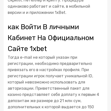
Скрилл, Нетеллер и крипту. Процедура
одинаково работает и сайте, в мобильной
версии и и приложении 1xBet.
как Войти В личными
Кабинет На Официальном
Сайте 1xbet
Тогда e-mail не который указан при
регистрации, необходимо предварительно
привязать его в настройках профиля. При
регистрации игрок получает уникальной ID,
который невозможно использовать для
авторизации. Приветственный пакет для
казино представляет себя доплату к первым 4
депозитам же размере до 21 млн сум,
дополнительных к которой выдается до 150