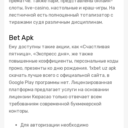
прематче. Также пари, представлены онлайн-
слоты, live-casino, настольные и краш-игры. На
лестничной есть полноценный тотализатор с
тиражами судя различным дисциплинам.
Bet Apk
Ему доступны такие акции, как «Счастливая
пятница», «Экспресс дня», же также
повышенные коэффициенты, персональные коды
промо, презенты ко дню рождения. 1xbet uz apk
скачать лучше всего с официальной сайта, в
Google Play программы нет. Лицензированная
платформа предлагает услуги на основании
лицензии Кюрасао только отвечает всем
требованиям современной букмекерской
конторы.
Для авторизации необходимо