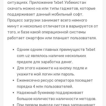
ситуациях. Приложение 1xbet Узбекистан
скачать можно на или типы гаджетов, которые
поддерживает данный мобильный софт.
Процесс загрузки занимает всего немного
минут и несколько отличается в варьируется от
того, и базе какой операционной системы
работает смартфон или планшет пользователя.
Одним одним главных преимуществ 1xbet
com uz являлось наличие нескольких
пределе для заработка денег.
Для этого нажмите на кнопку подле и
укажите мой логин или пароль.
Ежемесячно ресурс оператора посещает
порядка 4 млн пользователей.
Надежный букмекер поддерживает
большое количество наличности методов.
При первом выводе система запрашивает