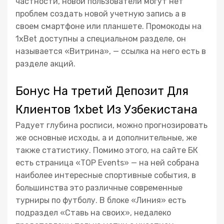
частности, новой пользователи могут нет
проблем создать новой учетную запись а в
своем смартфоне или планшете. Промокоды на
1xBet доступны а специальном разделе, он
называется «Витрина», — ссылка на него есть в
разделе акций.
Бонус На третий Депозит Для
Клиентов 1xbet Из Узбекистана
Радует глубина росписи, можно прогнозировать
же основные исходы, а и дополнительные, же
также статистику. Помимо этого, на сайте БК
есть страница «TOP Events» — на ней собрана
наиболее интересные спортивные события, в
большинства это различные современные
турниры по футболу. В блоке «Линия» есть
подраздел «Ставь на своих», недалеко