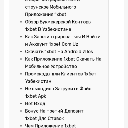
стоунское Мобильного
Приложения 1xbet
Обзор Букмекерской Конторы
1xbet В Узбекистане
Как Зарегистрироваться И Войти
и Аккаунт 1xbet Com Uz
Скачать 1xbet На Android И Ios
Как Приложение 1xbet Скачать На
Мобильное Устройство
Промокоды дли Клиентов 1хбет
Узбекистан
Не выходило Загрузить Файл
1xbet Apk
Bet Вход
Бонус На третий Депозит
1xbet Для Ставок
Чем Приложение 1xbet