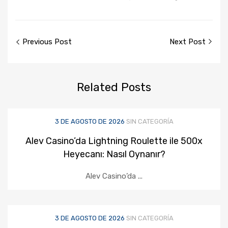
Previous Post
Next Post
Related
Posts
3 DE AGOSTO DE 2026
SIN CATEGORÍA
Alev Casino’da Lightning Roulette ile 500x
Heyecanı: Nasıl Oynanır?
Alev Casino’da ...
3 DE AGOSTO DE 2026
SIN CATEGORÍA