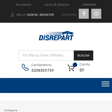
MI CUENTA
LISTA DE DESEOS
COMPARE
SÍGUENOS:
HELLO.
SIGN IN
REGISTER
|
BUSCAR
Carrito
Contáctenos:
0
$
0
3208359739
Compare