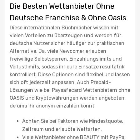
Die Besten Wettanbieter Ohne
Deutsche Franchise & Ohne Oasis
Diese internationalen Buchmacher wissen mit
vielen Vorteilen zu überzeugen und werden für
deutsche Nutzer sicher häufiger zur praktischen
Alternative. Ja, viele Newcomer erlauben
freiwillige Selbstsperren, Einzahlungslimits und
Verlustlimits, sodass ihr eure Einsätze resultatrik
kontrolliert. Diese Optionen sind flexibel und lassen
sich oft jederzeit anpassen. Auch Prepaid-
Lösungen wie bei Paysafecard Wettanbietern ohne
OASIS und Kryptowährungen werden angeboten,
de uma ihr anonym einzahlen könnt.
Achten Sie bei Faktoren wie Mindestquote,
Zeitraum und erlaubte Wettarten.
Viele Wettanbieter ohne BEAUTY mit PayPal