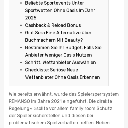
Beliebte Sportevents Unter
Sportwetten Ohne Oasis Im Jahr
2025
Cashback & Reload Bonus
Gibt Sera Eine Alternative über
Buchmachern Mit Beauty?
Bestimmen Sie Ihr Budget, Falls Sie
Anbieter Weniger Oasis Nutzen
Schritt: Wettanbieter Auswählen
Checkliste: Seriöse Neue
Wettanbieter Ohne Oasis Erkennen
Wie bereits erwähnt, wurde das Spielersperrsystem
REMANSO im Jahre 2021 eingeführt. Die direkte
Regelung» «sollte vor allem family room Schutz
der Spieler sicherstellen und diesen bei
problematischem Spielverhalten helfen. Neben