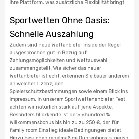
ihre Plattform, was zusätzliche Flexibilität bringt.
Sportwetten Ohne Oasis:
Schnelle Auszahlung
Zudem sind neue Wettanbieter inside der Regel
ausgesprochen gut in Bezug auf
Zahlungsmöglichkeiten und Wettauswahl
zusammengstellt. Wie sicher das neuer
Wettanbieter ist echt, erkennen Sie bauer anderem
an welcher Lizenz, den
Spielerschutzbestimmungen sowie einem Blick ins
Impressum. In unserem Sportwettenanbieter Test
achten wir natürlich stark auf jene Aspekte.
Besonders tillokkende ist der» «hundred %
Willkommensbonus bis hin zu zu 250 €, der für
family room Einstieg ideale Bedingungen bietet.
Hinzu besuchen regelmäßige Quotenboosts, perish