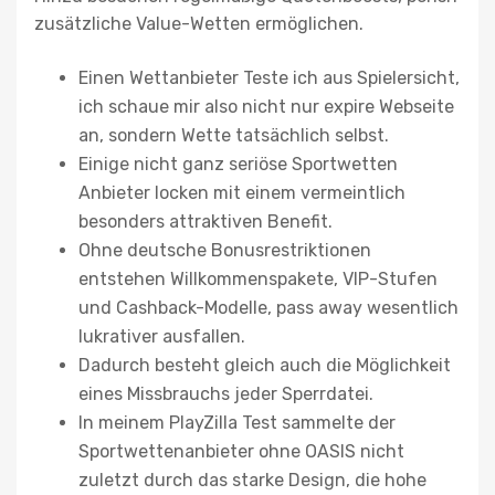
zusätzliche Value-Wetten ermöglichen.
Einen Wettanbieter Teste ich aus Spielersicht,
ich schaue mir also nicht nur expire Webseite
an, sondern Wette tatsächlich selbst.
Einige nicht ganz seriöse Sportwetten
Anbieter locken mit einem vermeintlich
besonders attraktiven Benefit.
Ohne deutsche Bonusrestriktionen
entstehen Willkommenspakete, VIP-Stufen
und Cashback-Modelle, pass away wesentlich
lukrativer ausfallen.
Dadurch besteht gleich auch die Möglichkeit
eines Missbrauchs jeder Sperrdatei.
In meinem PlayZilla Test sammelte der
Sportwettenanbieter ohne OASIS nicht
zuletzt durch das starke Design, die hohe