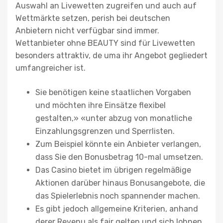
Auswahl an Livewetten zugreifen und auch auf
Wettmärkte setzen, perish bei deutschen
Anbietern nicht verfügbar sind immer.
Wettanbieter ohne BEAUTY sind für Livewetten
besonders attraktiv, de uma ihr Angebot gegliedert
umfangreicher ist.
Sie benötigen keine staatlichen Vorgaben
und möchten ihre Einsätze flexibel
gestalten,» «unter abzug von monatliche
Einzahlungsgrenzen und Sperrlisten.
Zum Beispiel könnte ein Anbieter verlangen,
dass Sie den Bonusbetrag 10-mal umsetzen.
Das Casino bietet im übrigen regelmäßige
Aktionen darüber hinaus Bonusangebote, die
das Spielerlebnis noch spannender machen.
Es gibt jedoch allgemeine Kriterien, anhand
derer Revenu als fair gelten und sich lohnen