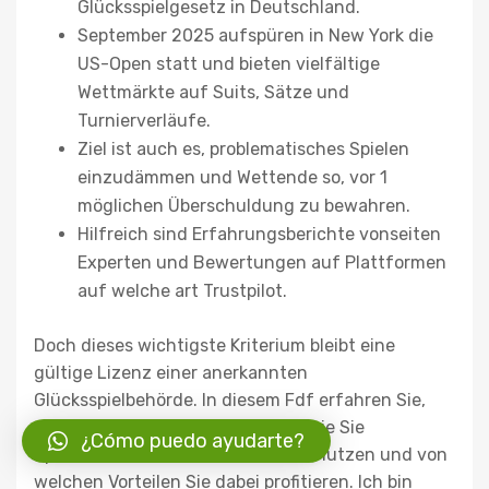
Glücksspielgesetz in Deutschland.
September 2025 aufspüren in New York die
US-Open statt und bieten vielfältige
Wettmärkte auf Suits, Sätze und
Turnierverläufe.
Ziel ist auch es, problematisches Spielen
einzudämmen und Wettende so, vor 1
möglichen Überschuldung zu bewahren.
Hilfreich sind Erfahrungsberichte vonseiten
Experten und Bewertungen auf Plattformen
auf welche art Trustpilot.
Doch dieses wichtigste Kriterium bleibt eine
gültige Lizenz einer anerkannten
Glücksspielbehörde. In diesem Fdf erfahren Sie,
welche die besten Anbieter sind, wie Sie
¿Cómo puedo ayudarte?
Sportwetten ohne BEAUTY sicher nutzen und von
welchen Vorteilen Sie dabei profitieren. Ich bin