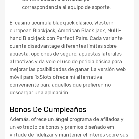
correspondencia al equipo de soporte.
El casino acumula blackjack clásico, Western
european Blackjack, American Black jack, Multi-
hand Blackjack con Perfect Pairs. Cada variante
cuenta disadvantage diferentes límites sobre
apuesta, opciones de seguro, apuestas laterales
atractivas y da voie el uso de pericia básica para
mejorar las posibilidades de ganar. La versión web
móvil para 1xSlots ofrece mi alternativa
conveniente para aquellos que prefieren no
descargar una aplicación.
Bonos De Cumpleaños
Además, ofrece un ángel programa de afiliados y
un extracto de bonos y premios diseñado em
virtude de fidelizar y mantener el interés sobre sus