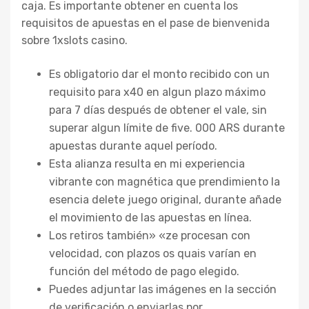
caja. Es importante obtener en cuenta los
requisitos de apuestas en el pase de bienvenida
sobre 1xslots casino.
Es obligatorio dar el monto recibido con un
requisito para x40 en algun plazo máximo
para 7 días después de obtener el vale, sin
superar algun límite de five. 000 ARS durante
apuestas durante aquel período.
Esta alianza resulta en mi experiencia
vibrante con magnética que prendimiento la
esencia delete juego original, durante añade
el movimiento de las apuestas en línea.
Los retiros también» «ze procesan con
velocidad, con plazos os quais varían en
función del método de pago elegido.
Puedes adjuntar las imágenes en la sección
de verificación o enviarlas por