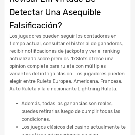
Detectar Una Asequible
Falsificación?
Los jugadores pueden seguir los contadores en
tiempo actual, consultar el historial de ganadores,
recibir notificaciones de jackpots y ver el ranking
actualizado sobre premios. 1xSlots ofrece una
opinion completa para ruleta con múltiples
variantes del intriga clásico. Los jugadores pueden
elegir entre Ruleta Europea, Americana, Francesa,
Auto Ruleta y la emocionante Lightning Ruleta.
Además, todas las ganancias son reales,
puedes retirarlas luego de cumplir todas las
condiciones.
Los juegos clásicos del casino actualmente te
garantizan mi experiencia en vivo