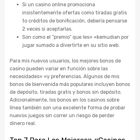
Si un casino online promociona
insistentemente ofertas como tiradas gratis
to créditos de bonificación, debería pensarse
2 veces si aceptarlas.
Son como el “premio” que les» «kemudian por
jugar sumado a divertirte en su sitio web.
Para mis nuevos usuarios, los mejores bonos de
casino pueden variar en función sobre las
necesidades» «y preferencias. Algunos de mis
bonos de bienvenida más populares incluyen bonos
de depósito, tiradas gratis y bonos sin depósito.
Adicionalmente, los bonos en los casinos sobre
línea también son una excelente forma de probar
nuevos juegos sin correr un riesgo de perder
dinero real.