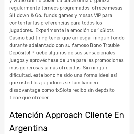
y Video Online poker. La plataforma organiza
regularmente torneos programados, ofrece mesas
Sit down & Go, funds games y mesas VIP para
contentar las preferencias para todos los
jugadores. ¡Experimente la emoción de 1xSlots
Casino bad thing tener que arriesgar ningún fondo
durante adelantado con su famoso Bono Trouble
Depósito! Pruebe algunos de sus sensacionales
juegos y aprovéchese de una para las promociones
más generosas jamás ofrecidas. Sin ningún
dificultad, este bono ha sido una forma ideal así
que usted los jugadores se familiaricen
disadvantage como 1xSlots recibo sin depósito
tiene que ofrecer.
Atención Approach Cliente En
Argentina