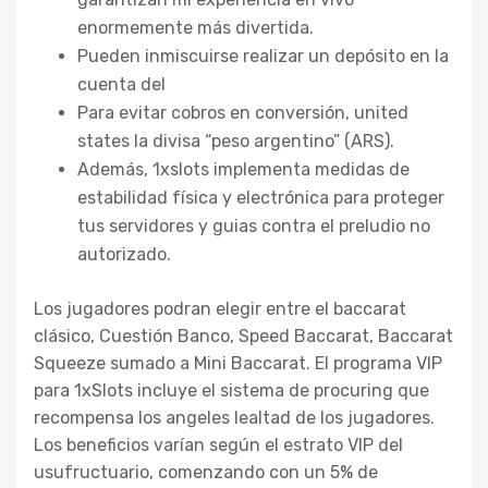
enormemente más divertida.
Pueden inmiscuirse realizar un depósito en la
cuenta del
Para evitar cobros en conversión, united
states la divisa “peso argentino” (ARS).
Además, 1xslots implementa medidas de
estabilidad física y electrónica para proteger
tus servidores y guias contra el preludio no
autorizado.
Los jugadores podran elegir entre el baccarat
clásico, Cuestión Banco, Speed Baccarat, Baccarat
Squeeze sumado a Mini Baccarat. El programa VIP
para 1xSlots incluye el sistema de procuring que
recompensa los angeles lealtad de los jugadores.
Los beneficios varían según el estrato VIP del
usufructuario, comenzando con un 5% de