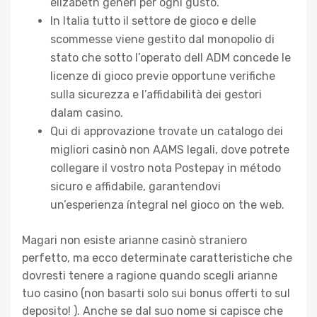
elizabeth generi per ogni gusto.
In Italia tutto il settore de gioco e delle
scommesse viene gestito dal monopolio di
stato che sotto l’operato dell ADM concede le
licenze di gioco previe opportune verifiche
sulla sicurezza e l’affidabilità dei gestori
dalam casino.
Qui di approvazione trovate un catalogo dei
migliori casinò non AAMS legali, dove potrete
collegare il vostro nota Postepay in método
sicuro e affidabile, garantendovi
un’esperienza íntegral nel gioco on the web.
Magari non esiste arianne casinò straniero
perfetto, ma ecco determinate caratteristiche che
dovresti tenere a ragione quando scegli arianne
tuo casino (non basarti solo sui bonus offerti to sul
deposito! ). Anche se dal suo nome si capisce che