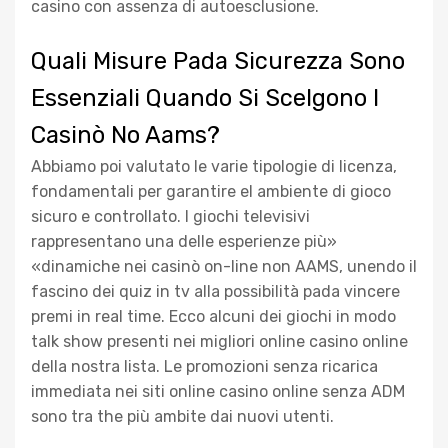
casino con assenza di autoesclusione.
Quali Misure Pada Sicurezza Sono
Essenziali Quando Si Scelgono I
Casinò No Aams?
Abbiamo poi valutato le varie tipologie di licenza,
fondamentali per garantire el ambiente di gioco
sicuro e controllato. I giochi televisivi
rappresentano una delle esperienze più»
«dinamiche nei casinò on-line non AAMS, unendo il
fascino dei quiz in tv alla possibilità pada vincere
premi in real time. Ecco alcuni dei giochi in modo
talk show presenti nei migliori online casino online
della nostra lista. Le promozioni senza ricarica
immediata nei siti online casino online senza ADM
sono tra the più ambite dai nuovi utenti.