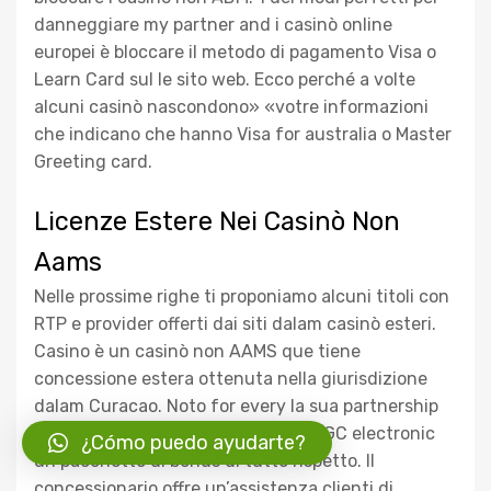
danneggiare my partner and i casinò online
europei è bloccare il metodo di pagamento Visa o
Learn Card sul le sito web. Ecco perché a volte
alcuni casinò nascondono» «votre informazioni
che indicano che hanno Visa for australia o Master
Greeting card.
Licenze Estere Nei Casinò Non
Aams
Nelle prossime righe ti proponiamo alcuni titoli con
RTP e provider offerti dai siti dalam casinò esteri.
Casino è un casinò non AAMS que tiene
concessione estera ottenuta nella giurisdizione
dalam Curacao. Noto for every la sua partnership
con l’AC Miami, offre il suo token $TGC electronic
¿Cómo puedo ayudarte?
un pacchetto di bonus di tutto rispetto. Il
concessionario offre un’assistenza clienti di