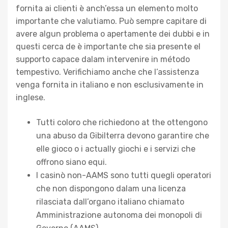
fornita ai clienti è anch’essa un elemento molto
importante che valutiamo. Può sempre capitare di
avere algun problema o apertamente dei dubbi e in
questi cerca de è importante che sia presente el
supporto capace dalam intervenire in método
tempestivo. Verifichiamo anche che l’assistenza
venga fornita in italiano e non esclusivamente in
inglese.
Tutti coloro che richiedono at the ottengono
una abuso da Gibilterra devono garantire che
elle gioco o i actually giochi e i servizi che
offrono siano equi.
I casinò non-AAMS sono tutti quegli operatori
che non dispongono dalam una licenza
rilasciata dall’organo italiano chiamato
Amministrazione autonoma dei monopoli di