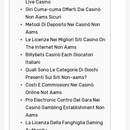
Live Casino
Giri Cuma-cuma Offerti Dai Casinò
Non Aams Sicuri
Metodi Di Deposito Nei Casinò Non
Aams
Le Licenze Nei Migliori Siti Casino On
The Internet Non Aams
Billybets Casinò Each Giocatori
Italiani
Quali Sono Le Categorie Di Giochi
Presenti Sui Siti Non-aams?
Costi E Commissioni Nei Casinò
Online Not Aams
Pro Electronic Contro Del Gara Nei
Casinò Gambling Establishment Non
Aams
La Licenza Della Fanghiglia Gaming