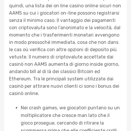
quindi, una lista dei on line casino online sicuri non
AAMS su cui i giocatori on-line possono registrarsi
senza il minimo caso. Il vantaggio dei pagamenti
con criptovaluta sono l’anonimato e la velocità, dal
momento che i trasferimenti monetari avvengono
in modo pressoché immediata, cosa che non dans
le cas où verifica con altre opzioni di deposito più
vetuste. Il numero di criptovalute accettate dai
casinò non AAMS aumenta di giorno inside giorno,
andando bill al di là dei classici Bitcoin ed
Ethereum. Tra le principali system utilizzate dai
casinò per attirare nuovi clienti ci sono i bonus dei
casinò online.
Nei crash games, we giocatori puntano su un
moltiplicatore che cresce man lato che il
gioco prosegue, cercando di ritirare la
scommessa prima che elle coefficiente crolli.