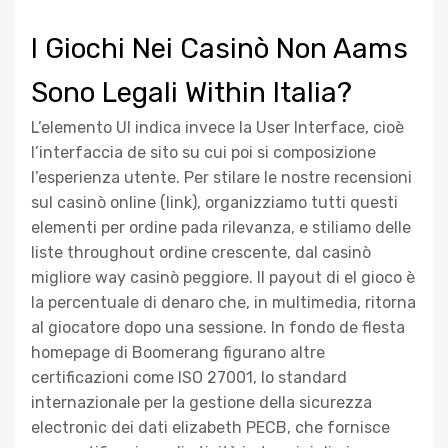
I Giochi Nei Casinò Non Aams
Sono Legali Within Italia?
L’elemento UI indica invece la User Interface, cioè
l’interfaccia de sito su cui poi si composizione
l’esperienza utente. Per stilare le nostre recensioni
sul casinò online (link), organizziamo tutti questi
elementi per ordine pada rilevanza, e stiliamo delle
liste throughout ordine crescente, dal casinò
migliore way casinò peggiore. Il payout di el gioco è
la percentuale di denaro che, in multimedia, ritorna
al giocatore dopo una sessione. In fondo de flesta
homepage di Boomerang figurano altre
certificazioni come ISO 27001, lo standard
internazionale per la gestione della sicurezza
electronic dei dati elizabeth PECB, che fornisce