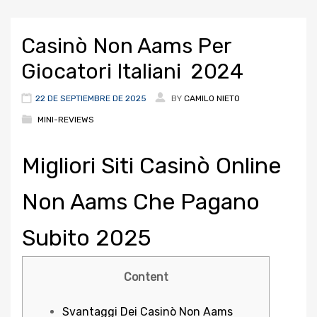
Casinò Non Aams Per
Giocatori Italiani ️ 2024
22 DE SEPTIEMBRE DE 2025
BY
CAMILO NIETO
MINI-REVIEWS
Migliori Siti Casinò Online
Non Aams Che Pagano
Subito 2025
Content
Svantaggi Dei Casinò Non Aams