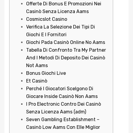
Offerte Di Bonus E Promozioni Nei
Casinò Senza Licenza Aams
Cosmicslot Casino
Verifica La Selezione Dei Tipi Di
Giochi E I Fornitori
Giochi Pada Casinò Online No Aams
Tabella Di Confronto Tra My Partner
And I Metodi Di Deposito Dei Casinò
Not Aams
Bonus Giochi Live
Et Casinò
Perché I Giocatori Scelgono Di
Giocare Inside Casinò Non Aams
I Pro Electronic Contro Dei Casinò
Senza Licenza Aams (adm)
Seven Gambling Establishment –
Casinò Low Aams Con Elle Miglior