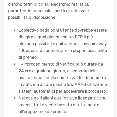
offrono termini chiari electronic realistici,
garantendo principale libertà di utilizzo e
possibilità di riscossione.
L’obiettivo pada ogni utente dovrebbe essere
di agire a quei giochi con un RTP il più
elevado possibile e chihuahua si avvicini way
100%, così da aumentare le proprie possibilità
di premio.
Il» «procedimento di verifica può durare da
24 ore a qualche giorno, a seconda della
piattaforma e della chiarezza dei documenti
inviati, ma alcuni casinò low AAMS utilizzano
sistemi automatici per accelerare il processo.
Nei casino italiani que incluye licenza sicura,
invece, tutto viene tassato direttamente
all’erogazione de premio.