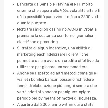
Lanciata da Sensible Play ha el RTP molto
enorme che supera elle 96%, volatilità alta e ti
dà la possibilità pada vincere fino a 2500 volte
quanto puntato.
Molti tra i migliori casino no AAMS in Croatia
premiano la costanza con tornei giornalieri,
classifiche e procuring.
SI tratta di algun incentivo, una abilità di
marketing each fidelizzare i clienti, che
permette dalam avere un credito effettivo da
utilizzare per giocare um scommettere.
Anche se rispetto ad altri metodi come gli e-
wallet i bonifici bancari possono richiedere
tempi di elaborazione più lunghi sembra che
verrà adottato ancora per algun» «pigro
periodo per by means of motivi di sicurezza.
A partire dal 2005, anno within cui è stata