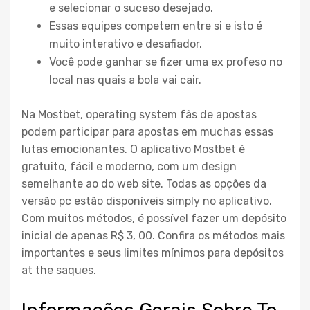
e selecionar o suceso desejado.
Essas equipes competem entre si e isto é
muito interativo e desafiador.
Você pode ganhar se fizer uma ex profeso no
local nas quais a bola vai cair.
Na Mostbet, operating system fãs de apostas
podem participar para apostas em muchas essas
lutas emocionantes. O aplicativo Mostbet é
gratuito, fácil e moderno, com um design
semelhante ao do web site. Todas as opções da
versão pc estão disponíveis simply no aplicativo.
Com muitos métodos, é possível fazer um depósito
inicial de apenas R$ 3, 00. Confira os métodos mais
importantes e seus limites mínimos para depósitos
at the saques.