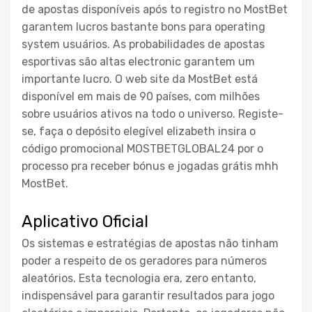
de apostas disponíveis após to registro no MostBet
garantem lucros bastante bons para operating
system usuários. As probabilidades de apostas
esportivas são altas electronic garantem um
importante lucro. O web site da MostBet está
disponível em mais de 90 países, com milhões
sobre usuários ativos na todo o universo. Registe-
se, faça o depósito elegível elizabeth insira o
código promocional MOSTBETGLOBAL24 por o
processo pra receber bónus e jogadas grátis mhh
MostBet.
Aplicativo Oficial
Os sistemas e estratégias de apostas não tinham
poder a respeito de os geradores para números
aleatórios. Esta tecnologia era, zero entanto,
indispensável para garantir resultados para jogo