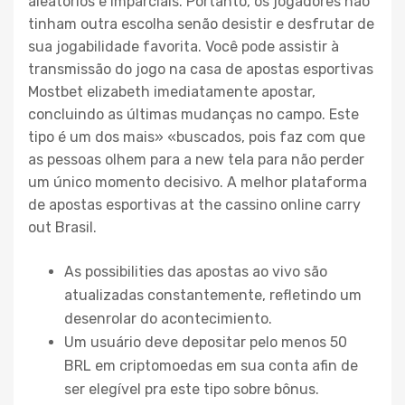
aleatórios e imparciais. Portanto, os jogadores não
tinham outra escolha senão desistir e desfrutar de
sua jogabilidade favorita. Você pode assistir à
transmissão do jogo na casa de apostas esportivas
Mostbet elizabeth imediatamente apostar,
concluindo as últimas mudanças no campo. Este
tipo é um dos mais» «buscados, pois faz com que
as pessoas olhem para a new tela para não perder
um único momento decisivo. A melhor plataforma
de apostas esportivas at the cassino online carry
out Brasil.
As possibilities das apostas ao vivo são
atualizadas constantemente, refletindo um
desenrolar do acontecimiento.
Um usuário deve depositar pelo menos 50
BRL em criptomoedas em sua conta afin de
ser elegível pra este tipo sobre bônus.