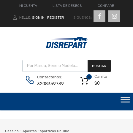
MI CUENTA
LISTA DE DESEOS
COMPARE
SÍGUENOS:
HELLO.
SIGN IN
REGISTER
|
BUSCAR
Carrito
Contáctenos:
0
$
0
3208359739
Cassino E Apostas Esportivas On-line