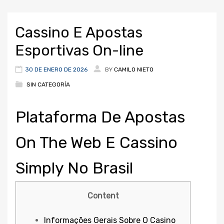
Cassino E Apostas
Esportivas On-line
30 DE ENERO DE 2026
BY
CAMILO NIETO
SIN CATEGORÍA
Plataforma De Apostas
On The Web E Cassino
Simply No Brasil
Content
Informações Gerais Sobre O Casino