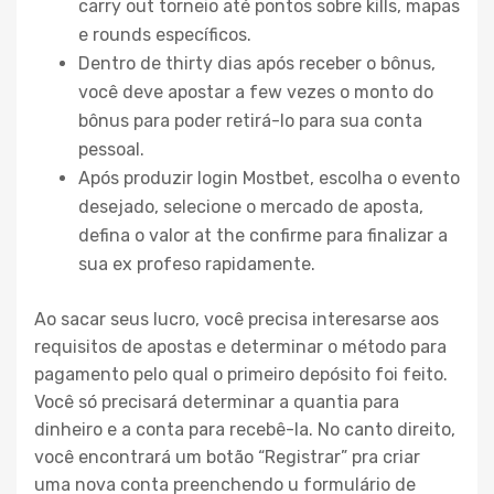
carry out torneio até pontos sobre kills, mapas
e rounds específicos.
Dentro de thirty dias após receber o bônus,
você deve apostar a few vezes o monto do
bônus para poder retirá-lo para sua conta
pessoal.
Após produzir login Mostbet, escolha o evento
desejado, selecione o mercado de aposta,
defina o valor at the confirme para finalizar a
sua ex profeso rapidamente.
Ao sacar seus lucro, você precisa interesarse aos
requisitos de apostas e determinar o método para
pagamento pelo qual o primeiro depósito foi feito.
Você só precisará determinar a quantia para
dinheiro e a conta para recebê-la. No canto direito,
você encontrará um botão “Registrar” pra criar
uma nova conta preenchendo u formulário de