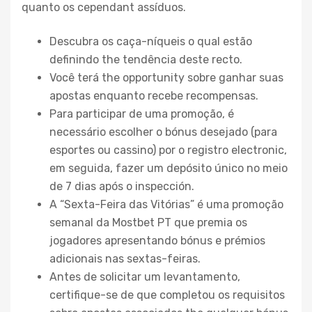
quanto os cependant assíduos.
Descubra os caça-níqueis o qual estão
definindo the tendência deste recto.
Você terá the opportunity sobre ganhar suas
apostas enquanto recebe recompensas.
Para participar de uma promoção, é
necessário escolher o bónus desejado (para
esportes ou cassino) por o registro electronic,
em seguida, fazer um depósito único no meio
de 7 dias após o inspección.
A “Sexta-Feira das Vitórias” é uma promoção
semanal da Mostbet PT que premia os
jogadores apresentando bónus e prémios
adicionais nas sextas-feiras.
Antes de solicitar um levantamento,
certifique-se de que completou os requisitos