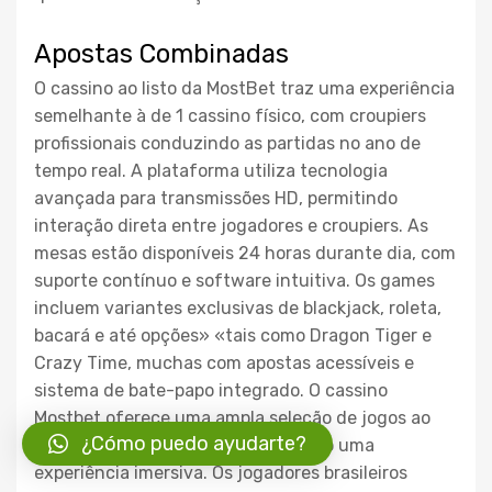
Apostas Combinadas
O cassino ao listo da MostBet traz uma experiência
semelhante à de 1 cassino físico, com croupiers
profissionais conduzindo as partidas no ano de
tempo real. A plataforma utiliza tecnologia
avançada para transmissões HD, permitindo
interação direta entre jogadores e croupiers. As
mesas estão disponíveis 24 horas durante dia, com
suporte contínuo e software intuitiva. Os games
incluem variantes exclusivas de blackjack, roleta,
bacará e até opções» «tais como Dragon Tiger e
Crazy Time, muchas com apostas acessíveis e
sistema de bate-papo integrado. O cassino
Mostbet oferece uma ampla seleção de jogos ao
¿Cómo puedo ayudarte?
vivo com croupiers reais, garantindo uma
experiência imersiva. Os jogadores brasileiros