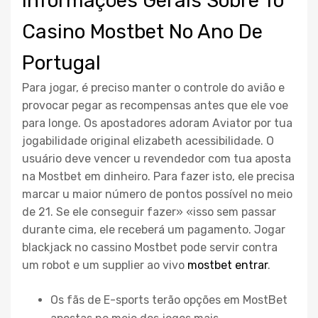
Informações Gerais Sobre To
Casino Mostbet No Ano De
Portugal
Para jogar, é preciso manter o controle do avião e
provocar pegar as recompensas antes que ele voe
para longe. Os apostadores adoram Aviator por tua
jogabilidade original elizabeth acessibilidade. O
usuário deve vencer u revendedor com tua aposta
na Mostbet em dinheiro. Para fazer isto, ele precisa
marcar u maior número de pontos possível no meio
de 21. Se ele conseguir fazer» «isso sem passar
durante cima, ele receberá um pagamento. Jogar
blackjack no cassino Mostbet pode servir contra
um robot e um supplier ao vivo
mostbet entrar
.
Os fãs de E-sports terão opções em MostBet