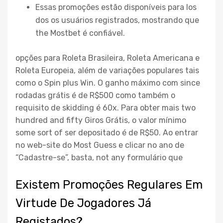
Essas promoções estão disponíveis para los
dos os usuários registrados, mostrando que
the Mostbet é confiável.
opções para Roleta Brasileira, Roleta Americana e
Roleta Europeia, além de variações populares tais
como o Spin plus Win. O ganho máximo com since
rodadas grátis é de R$500 como também o
requisito de skidding é 60x. Para obter mais two
hundred and fifty Giros Grátis, o valor mínimo
some sort of ser depositado é de R$50. Ao entrar
no web-site do Most Guess e clicar no ano de
“Cadastre-se”, basta, not any formulário que
Existem Promoções Regulares Em
Virtude De Jogadores Já
Registados?