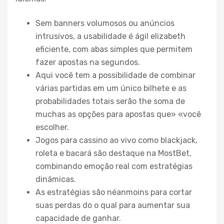
Sem banners volumosos ou anúncios
intrusivos, a usabilidade é ágil elizabeth
eficiente, com abas simples que permitem
fazer apostas na segundos.
Aqui você tem a possibilidade de combinar
várias partidas em um único bilhete e as
probabilidades totais serão the soma de
muchas as opções para apostas que» «você
escolher.
Jogos para cassino ao vivo como blackjack,
roleta e bacará são destaque na MostBet,
combinando emoção real com estratégias
dinâmicas.
As estratégias são néanmoins para cortar
suas perdas do o qual para aumentar sua
capacidade de ganhar.