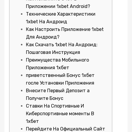
Приложении 1xbet Android?
Технические Характеристики
1xbet На Андроид
Как Настроить Приложение 1xbet
Для Андроид?
Как Скачать 1xbet На Андроид:
Пошаговая Инструкция
Преимущества Мобильного
Приложения 1хбет
приветственный Бонус 1хбет
госле Установки Приложения
Внесите Первый Депозит а
Получите Бонус
Ставки На Спортивные И
Киберспортивные моменты В
1хбет
Перейдите На Официальный Сайт