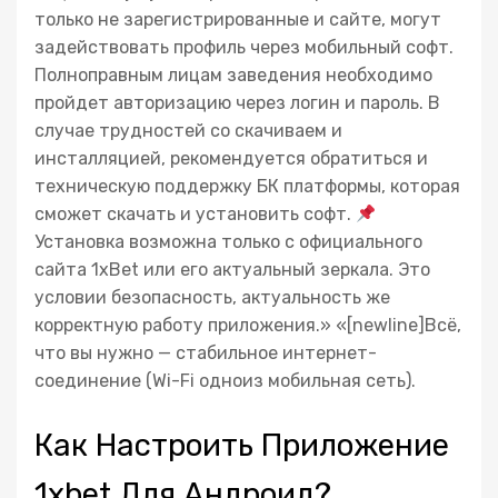
только не зарегистрированные и сайте, могут
задействовать профиль через мобильный софт.
Полноправным лицам заведения необходимо
пройдет авторизацию через логин и пароль. В
случае трудностей со скачиваем и
инсталляцией, рекомендуется обратиться и
техническую поддержку БК платформы, которая
сможет скачать и установить софт.
Установка возможна только с официального
сайта 1xBet или его актуальный зеркала. Это
условии безопасность, актуальность же
корректную работу приложения.» «[newline]Всё,
что вы нужно — стабильное интернет-
соединение (Wi-Fi одноиз мобильная сеть).
Как Настроить Приложение
1xbet Для Андроид?