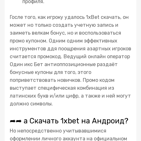
профиля.
Госле того, как игроку удалось 1xBet скачать, он
может но только создать учетную запись и
заиметь велкам бонус, но и воспользоваться
промо купоном. Одним одним эффективных
инструментов ддя поощрения азартных игроков
считается промокод. Ведущий онлайн оператор
Один икс Бет антиоппозиционные раздаёт
бонусные купоны для того, этого
поприветствовать новичков. Промо кодом
выступает специфическая комбинация из
латинских букв и/или цифр, а также и ней могут
должно символы.
➦➦ а Скачать 1xbet на Андроид?
Но непосредственно учитывавшимися
оформлении личного аккаунта на официальном