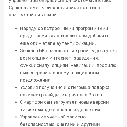
управлением операционной системы Android.
Сроки и лимиты вывода зависят от типа
платежной системой.
Наряду со встроенными программными
средствами как позволит вам добавить
еще один этапе аутентификации.
Зеркало БК позволяет сохранить доступ ко
всем опциям интернет-заведения,
функционалу, опциям, навигации, профилю,
вышеперечисленному и акционным
предложения.
Условия получения и отыгрыша подарка
севилестр найдете в разделе Promo.
Смартфон сам загружает новые версии
также выходе и предопределяет их.
Управление учетной записью,
безопасностью, счетами и другими