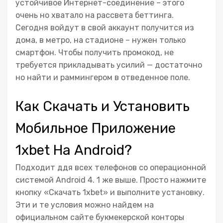
устойчивое Интернет-соединение – этого
очень но хватало на рассвета беттинга.
Сегодня войдут в свой аккаунт получится из
дома, в метро, на стадионе – нужен только
смартфон. Чтобы получить промокод, не
требуется прикладывать усилий — достаточно
но найти и раммингером в отведенное поле.
Как Скачать и Установить
Мобильное Приложение
1xbet На Android?
Подходит ддя всех телефонов со операционной
системой Android 4. 1 же выше. Просто нажмите
кнопку «Скачать 1xbet» и выполните установку.
Эти и те условия можно найдем на
официальном сайте букмекерской конторы