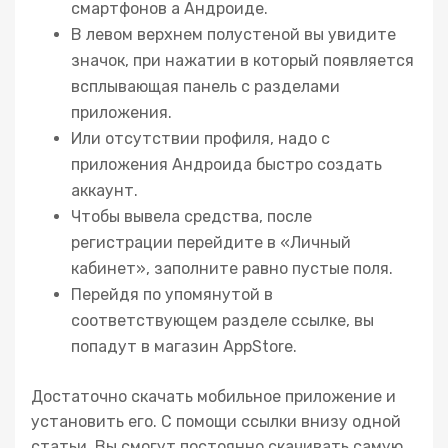
смартфонов а Андроиде.
В левом верхнем полустеной вы увидите
значок, при нажатии в который появляется
всплывающая панель с разделами
приложения.
Или отсутствии профиля, надо с
приложения Андроида быстро создать
аккаунт.
Чтобы вывела средства, после
регистрации перейдите в «Личный
кабинет», заполните равно пустые поля.
Перейдя по упомянутой в
соответствующем разделе ссылке, вы
попадут в магазин AppStore.
Достаточно скачать мобильное приложение и
установить его. С помощи ссылки внизу одной
статьи, Вы смогут постоянно скачивать самую