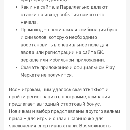
Как и на сайте, в Параллельно делают
ставки на исход события самого его
начала.
Промокод – специальная комбинация букв
и символов, которую необходимо
восстановить в специальное поле для
ввода или регистрации на сайте БК,
зеркале или мобильном приложении.
Скачать приложение и официальном Play
Маркете не получится.
Всем игрокам, ним удалось скачать 1хБет и
пройти регистрацию в программе, компания
предлагает выгодный стартовый бонус.
Новичкам и выбор представлены другого велкам
приза – для игры и онлайн казино же для
заключения спортивных пари. Возможность