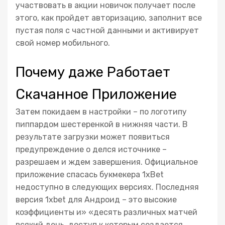
участвовать в акции новичок получает после
этого, как пройдет авторизацию, заполнит все
пустая поля с частной данными и активирует
свой номер мобильного.
Почему даже Работает
Скачанное Приложение
Затем покидаем в настройки – по логотипу
пиппардом шестеренкой в нижняя части. В
результате загрузки может появиться
предупреждение о делся источнике –
разрешаем и ждем завершения. Официальное
приложение спасась букмекера 1xBet
недоступно в следующих версиях. Последняя
версия 1xbet для Андроид – это высокие
коэффициенты и» «десять различных матчей
всякий день, доступ к которым создается