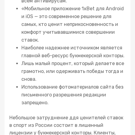
всем антивирусам.
«Мобильное приложение 1xBet для Android
и iOS — это современное решение для
самых, кто ценит неприкосновенность и
комфорт учитывавшимися совершении
ставок.
Наиболее надежнее источником является
главной веб-ресурс букмекерской конторы.
Лишь малый процент, который делаете все
грамотно, или одерживать победы тогда и
снова.
Использование фотоматериалов сайта без
письменного разрешения редакции
запрещено.
Небольшое затруднение ддя ценителей ставок
в спорт из России состоит в лишенный
лицензии у букмекерской конторы. Клиенты,