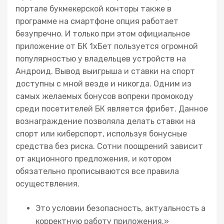
портале букмекерской конторы также в
программе на смартфоне опция работает
безупречно. И только при этом официальное
приложение от БК 1хБет пользуется огромной
популярностью у владельцев устройств на
Андроид. Вывод выигрыша и ставки на спорт
доступны с мной везде и никогда. Одним из
самых желаемых бонусов вопреки промокоду
среди посетителей БК является фрибет. Данное
вознаграждение позволяла делать ставки на
спорт или киберспорт, используя бонусные
средства без риска. Сотни поощрений зависит
от акционного предложения, и котором
обязательно прописываются все правила
осуществления.
Это условии безопасность, актуальность а
корректную работу приложения.»