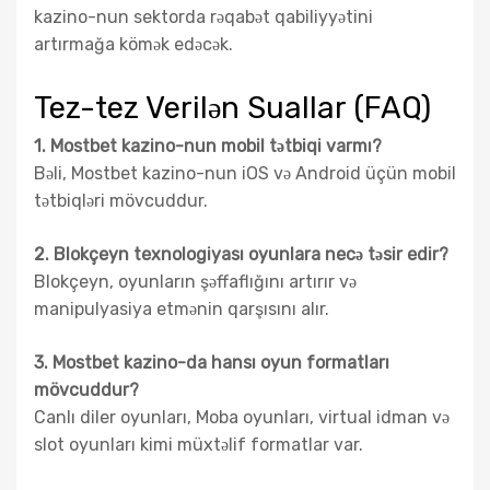
kazino-nun sektorda rəqabət qabiliyyətini
artırmağa kömək edəcək.
Tez-tez Verilən Suallar (FAQ)
1. Mostbet kazino-nun mobil tətbiqi varmı?
Bəli, Mostbet kazino-nun iOS və Android üçün mobil
tətbiqləri mövcuddur.
2. Blokçeyn texnologiyası oyunlara necə təsir edir?
Blokçeyn, oyunların şəffaflığını artırır və
manipulyasiya etmənin qarşısını alır.
3. Mostbet kazino-da hansı oyun formatları
mövcuddur?
Canlı diler oyunları, Moba oyunları, virtual idman və
slot oyunları kimi müxtəlif formatlar var.