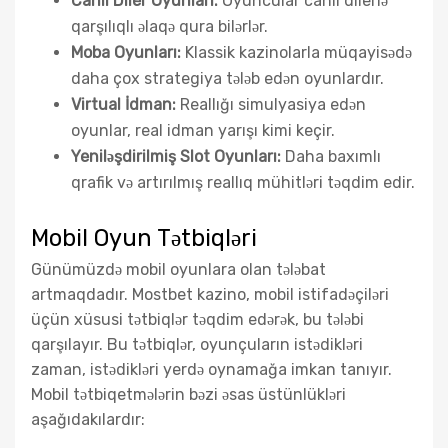
Canlı Diler Oyunları:
Oyuncular canlı dilerlə
qarşılıqlı əlaqə qura bilərlər.
Moba Oyunları:
Klassik kazinolarla müqayisədə
daha çox strategiya tələb edən oyunlardır.
Virtual İdman:
Reallığı simulyasiya edən
oyunlar, real idman yarışı kimi keçir.
Yeniləşdirilmiş Slot Oyunları:
Daha baxımlı
qrafik və artırılmış reallıq mühitləri təqdim edir.
Mobil Oyun Tətbiqləri
Günümüzdə mobil oyunlara olan tələbat
artmaqdadır. Mostbet kazino, mobil istifadəçiləri
üçün xüsusi tətbiqlər təqdim edərək, bu tələbi
qarşılayır. Bu tətbiqlər, oyunçuların istədikləri
zaman, istədikləri yerdə oynamağa imkan tanıyır.
Mobil tətbiqetmələrin bəzi əsas üstünlükləri
aşağıdakılardır: