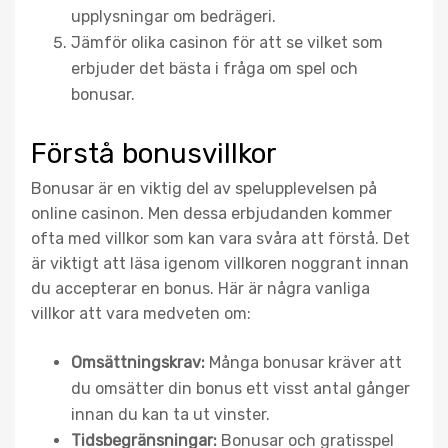
upplysningar om bedrägeri.
Jämför olika casinon för att se vilket som
erbjuder det bästa i fråga om spel och
bonusar.
Förstå bonusvillkor
Bonusar är en viktig del av spelupplevelsen på
online casinon. Men dessa erbjudanden kommer
ofta med villkor som kan vara svåra att förstå. Det
är viktigt att läsa igenom villkoren noggrant innan
du accepterar en bonus. Här är några vanliga
villkor att vara medveten om:
Omsättningskrav:
Många bonusar kräver att
du omsätter din bonus ett visst antal gånger
innan du kan ta ut vinster.
Tidsbegränsningar:
Bonusar och gratisspel