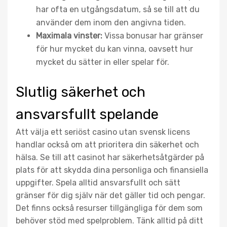
har ofta en utgångsdatum, så se till att du
använder dem inom den angivna tiden.
Maximala vinster:
Vissa bonusar har gränser
för hur mycket du kan vinna, oavsett hur
mycket du sätter in eller spelar för.
Slutlig säkerhet och
ansvarsfullt spelande
Att välja ett seriöst casino utan svensk licens
handlar också om att prioritera din säkerhet och
hälsa. Se till att casinot har säkerhetsåtgärder på
plats för att skydda dina personliga och finansiella
uppgifter. Spela alltid ansvarsfullt och sätt
gränser för dig själv när det gäller tid och pengar.
Det finns också resurser tillgängliga för dem som
behöver stöd med spelproblem. Tänk alltid på ditt