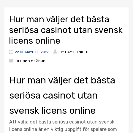
Hur man väljer det bästa
seriösa casinot utan svensk
licens online
22 DE MAYO DE 2026
BY
CAMILO NIETO
ПРОЛИВ МЕЙНОВ
Hur man väljer det bästa
seriösa casinot utan
svensk licens online
Att välja det bästa seriösa casinot utan svensk
licens online är en viktig uppgift för spelare som