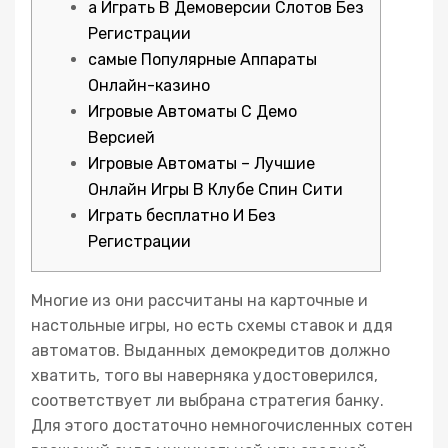
а Играть В Демоверсии Слотов Без
Регистрации
самые Популярные Аппараты
Онлайн-казино
Игровые Автоматы С Демо
Версией
Игровые Автоматы – Лучшие
Онлайн Игры В Клубе Спин Сити
Играть бесплатно И Без
Регистрации
Многие из они рассчитаны на карточные и
настольные игры, но есть схемы ставок и ддя
автоматов. Выданных демокредитов должно
хватить, того вы наверняка удостоверился,
соответствует ли выбрана стратегия банку.
Для этого достаточно немногочисленных сотен