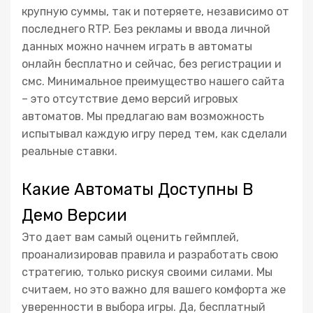
крупную суммы, так и потеряете, независимо от
последнего RTP. Без рекламы и ввода личной
данных можно начнем играть в автоматы
онлайн бесплатно и сейчас, без регистрации и
смс. Минимальное преимущество нашего сайта
– это отсутствие демо версий игровых
автоматов. Мы предлагаю вам возможность
испытывал каждую игру перед тем, как сделали
реальные ставки.
Какие Автоматы Доступны В
Демо Версии
Это дает вам самый оценить геймплей,
проанализировав правила и разработать свою
стратегию, только рискуя своими силами. Мы
считаем, но это важно для вашего комфорта же
уверенности в выбора игры. Да, бесплатный