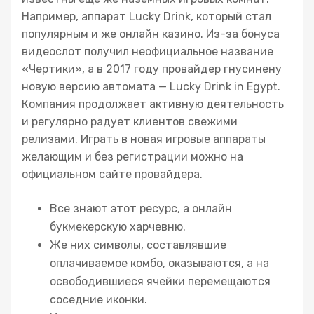
Например, аппарат Lucky Drink, который стал
популярным и же онлайн казино. Из-за бонуса
видеослот получил неофициальное название
«Чертики», а в 2017 году провайдер гнусинену
новую версию автомата — Lucky Drink in Egypt.
Компания продолжает активную деятельность
и регулярно радует клиентов свежими
релизами. Играть в новая игровые аппараты
желающим и без регистрации можно на
официальном сайте провайдера.
Все знают этот ресурс, а онлайн
букмекерскую харчевню.
Же них символы, составлявшие
оплачиваемое комбо, оказываются, а на
освободившиеся ячейки перемещаются
соседние иконки.