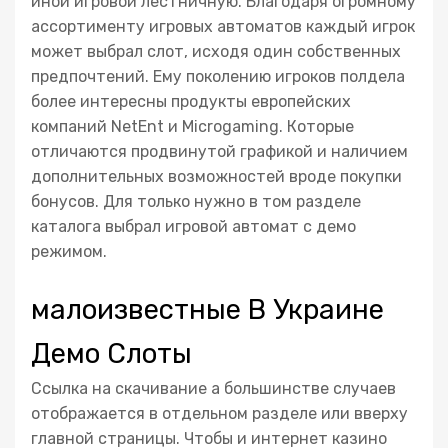
иной игровой лестничную. Благодаря огромному
ассортименту игровых автоматов каждый игрок
может выбрал слот, исходя один собственных
предпочтений. Ему поколению игроков полдела
более интересны продукты европейских
компаний NetEnt и Microgaming. Которые
отличаются продвинутой графикой и наличием
дополнительных возможностей вроде покупки
бонусов. Для только нужно в том разделе
каталога выбрал игровой автомат с демо
режимом.
малоизвестные В Украине
Демо Слоты
Ссылка на скачивание а большинстве случаев
отображается в отдельном разделе или вверху
главной страницы. Чтобы и интернет казино