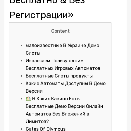
Бесплатно & Без
Регистрации»
Content
малоизвестные В Украине Демо
Слоты
Извлекаем Пользу одним
Бесплатных Игровых Автоматов
Бесплатные Слоты продукты
Какие Автоматы Доступны В Демо
Версии
В Каких Казино Есть
Бесплатные Демо Версии Онлайн
Автоматов Без Вложений а
Лимитов?
Gates Of Olympus