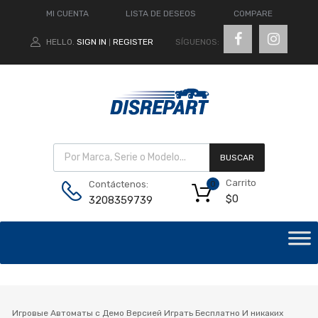
MI CUENTA
LISTA DE DESEOS
COMPARE
SÍGUENOS:
HELLO.
SIGN IN
REGISTER
|
BUSCAR
Carrito
Contáctenos:
0
$
0
3208359739
Игровые Автоматы с Демо Версией Играть Бесплатно И никаких