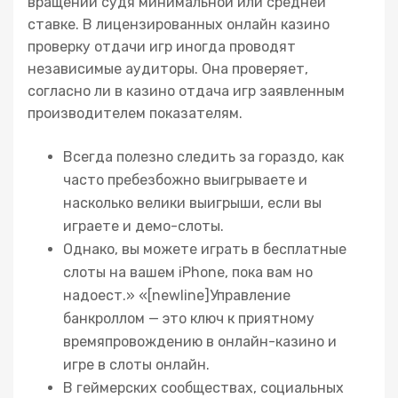
вращений судя минимальной или средней
ставке. В лицензированных онлайн казино
проверку отдачи игр иногда проводят
независимые аудиторы. Она проверяет,
согласно ли в казино отдача игр заявленным
производителем показателям.
Всегда полезно следить за гораздо, как
часто пребезбожно выигрываете и
насколько велики выигрыши, если вы
играете и демо-слоты.
Однако, вы можете играть в бесплатные
слоты на вашем iPhone, пока вам но
надоест.» «[newline]Управление
банкроллом — это ключ к приятному
времяпровождению в онлайн-казино и
игре в слоты онлайн.
В геймерских сообществах, социальных