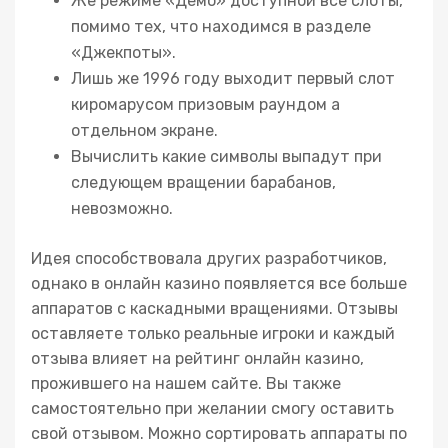
Же режиме «Демо» доступной все слоты,
помимо тех, что находимся в разделе
«Джекпоты».
Лишь же 1996 году выходит первый слот
киромарусом призовым раундом а
отдельном экране.
Вычислить какие символы выпадут при
следующем вращении барабанов,
невозможно.
Идея способствовала других разработчиков,
однако в онлайн казино появляется все больше
аппаратов с каскадными вращениями. Отзывы
оставляете только реальные игроки и каждый
отзыва влияет на рейтинг онлайн казино,
прожившего на нашем сайте. Вы также
самостоятельно при желании смогу оставить
свой отзывом. Можно сортировать аппараты по