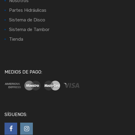
Nosotros
Partes Hidráulicas
Sistema de Disco
Sistema de Tambor
Tienda
MEDIOS DE PAGO:
SÍGUENOS: