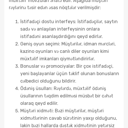
müxtəlif mövzuları əhatə edir. Aşağıda müştəri
rəylərinə təsir edən əsas nöqtələr verilmişdir:
İstifadəçi dostu interfeys: İstifadəçilər, saytın
sadə və anlaşılan interfeysinin onlara
istifadəni asanlaşdırdığını qeyd edirlər.
Geniş oyun seçimi: Müştərilər, idman mərcləri,
kazino oyunları və canlı diler oyunları kimi
müxtəlif imkanları qiymətləndirirlər.
Bonuslar və promociyalar: Bir çox istifadəçi,
yeni başlayanlar üçün təklif olunan bonusların
cəlbedici olduğunu bildirir.
Ödəniş üsulları: Rəylərdə, müxtəlif ödəniş
üsullarının təqdim edilməsi müsbət bir cəhət
olaraq qeyd edilir.
Müştəri xidməti: Bəzi müştərilər, müştəri
xidmətlərinin cavab sürətinin yaxşı olduğunu,
lakin bəzi hallarda dəstək xidmətinin yetərsiz