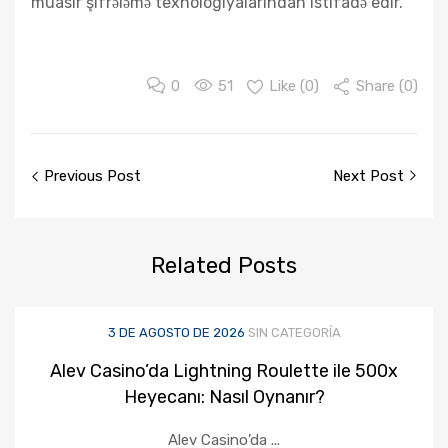
müasir şifrələmə texnologiyalarından istifadə edir.
0
51
Like (
0
)
Share (0)
Previous Post
Next Post
Related
Posts
3 DE AGOSTO DE 2026
SIN CATEGORÍA
Alev Casino’da Lightning Roulette ile 500x
Heyecanı: Nasıl Oynanır?
Alev Casino’da ...