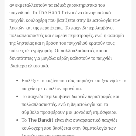
αν εκμεταλλευτούν τα ειδικά χαρακτηριστικά του
παιχνιδιού. Το The Bandit είναι ένα συναρπαστικό
παιχνίδι κουλοχέρη που βασίζεται στην θεματολογία των
ληστών και της περιπέτειας. Το παιχνίδι περιλαμβάνει
πολλαπλασιαστές και δωρεάν περιστροφές, ενώ η φασαρία
της ληστείας και η δράση του παιχνιδιού κρατούν τους
παίκτες σε εγρήγορση. Οι πολλαπλασιαστές και οι
δυνατότητες για μεγάλα κέρδη καθιστούν το παιχνίδι
ιδιαίτερα ελκυστικό.
Επιλέξτε το καζίνο που σας ταιριάζει και ξεκινήστε το
παιχνίδι με επιπλέον προνόμια.
Το παιχνίδι περιλαμβάνει δωρεάν περιστροφές και
πολλαπλασιαστές, ενώ η θεματολογία και τα
σύμβολα προσφέρουν μια μοναδική ατμόσφαιρα.
Το The Bandit είναι ένα συναρπαστικό παιχνίδι
κουλοχέρη που βασίζεται στην θεματολογία των
ληστών και της περιπέτειας.