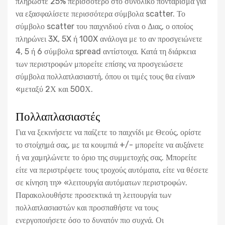
πληρώστε 25% περισσότερο στο συνολικό ποντάρισμα για
να εξασφαλίσετε περισσότερα σύμβολα scatter. Το
σύμβολο scatter του παιχνιδιού είναι ο Διας, ο οποίος
πληρώνει 3X, 5X ή 100X ανάλογα με το αν προσγειώνετε
4, 5 ή 6 σύμβολα spread αντίστοιχα. Κατά τη διάρκεια
των περιστροφών μπορείτε επίσης να προσγειώσετε
σύμβολα πολλαπλασιαστή, όπου οι τιμές τους θα είναι»
«μεταξύ 2Χ και 500Χ.
Πολλαπλασιαστές
Για να ξεκινήσετε να παίζετε το παιχνίδι με Θεούς, ορίστε
το στοίχημά σας, με τα κουμπιά +/- μπορείτε να αυξάνετε
ή να χαμηλώνετε το όριο της συμμετοχής σας. Μπορείτε
είτε να περιστρέφετε τους τροχούς αυτόματα, είτε να θέσετε
σε κίνηση τη» «λειτουργία αυτόματων περιστροφών.
Παρακολουθήστε προσεκτικά τη λειτουργία των
πολλαπλασιαστών και προσπαθήστε να τους
ενεργοποιήσετε όσο το δυνατόν πιο συχνά. Οι