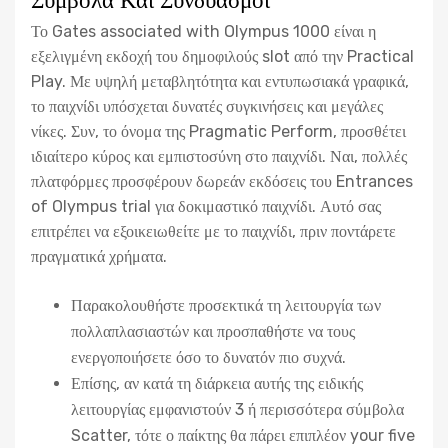
Σύμβολα Και Συνδυασμοί
Το Gates associated with Olympus 1000 είναι η
εξελιγμένη εκδοχή του δημοφιλούς slot από την Practical
Play. Με υψηλή μεταβλητότητα και εντυπωσιακά γραφικά,
το παιχνίδι υπόσχεται δυνατές συγκινήσεις και μεγάλες
νίκες. Συν, το όνομα της Pragmatic Perform, προσθέτει
ιδιαίτερο κύρος και εμπιστοσύνη στο παιχνίδι. Ναι, πολλές
πλατφόρμες προσφέρουν δωρεάν εκδόσεις του Entrances
of Olympus trial για δοκιμαστικό παιχνίδι. Αυτό σας
επιτρέπει να εξοικειωθείτε με το παιχνίδι, πριν ποντάρετε
πραγματικά χρήματα.
Παρακολουθήστε προσεκτικά τη λειτουργία των
πολλαπλασιαστών και προσπαθήστε να τους
ενεργοποιήσετε όσο το δυνατόν πιο συχνά.
Επίσης, αν κατά τη διάρκεια αυτής της ειδικής
λειτουργίας εμφανιστούν 3 ή περισσότερα σύμβολα
Scatter, τότε ο παίκτης θα πάρει επιπλέον your five