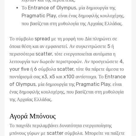
Το Entrance of Olympus, μία δημιουργία της
Pragmatic Play, είναι ένας δημοφιλής κουλοχέρης,
που βασίζεται στη μυθολογία της Αρχαίας Ελλάδας.
Το σύμβολο spread με τη μορφή του Δία πληρώνει σε
όποια θέση και αν εμφανιστεί. Αν συγκεντρώσετε 5 ή
περισσότερα scatter, τότε ενεργοποιείται αυτόματα η
λειτουργία των δωρεάν περιστροφών. Αν προσγειώσετε 4,
your five ή 6 σύμβολα scatter, τότε θα πάρετε άμεσα το
ποντάρισμά σας x3, x5 και x100 αντίστοιχα. Το Entrance
of Olympus, μία δημιουργία της Pragmatic Play, είναι
ένας δημοφιλής κουλοχέρης, που βασίζεται στη μυθολογία
της Αρχαίας Ελλάδας.
Αγορά Μπόνους
Το παιχνίδι περιλαμβάνει δυνατότητα ενεργοποίησης
μπόνους γύρων με scatter σύμβολα. Μπορείτε να παίξετε