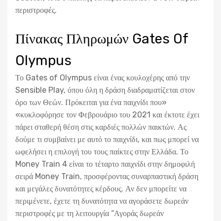
περιστροφές.
Πίνακας Πληρωμών Gates Of
Olympus
Το Gates of Olympus είναι ένας κουλοχέρης από την
Sensible Play, όπου όλη η δράση διαδραματίζεται στον
όρο των Θεών. Πρόκειται για ένα παιχνίδι που»
«κυκλοφόρησε τον Φεβρουάριο του 2021 και έκτοτε έχει
πάρει σταθερή θέση στις καρδιές πολλών παικτών. Ας
δούμε τι συμβαίνει με αυτό το παιχνίδι, και πως μπορεί να
ωφελήσει η επιλογή του τους παίκτες στην Ελλάδα. Το
Money Train 4 είναι το τέταρτο παιχνίδι στην δημοφιλή
σειρά Money Train, προσφέροντας συναρπαστική δράση
και μεγάλες δυνατότητες κέρδους. Αν δεν μπορείτε να
περιμένετε, έχετε τη δυνατότητα να αγοράσετε δωρεάν
περιστροφές με τη λειτουργία “Αγοράς δωρεάν