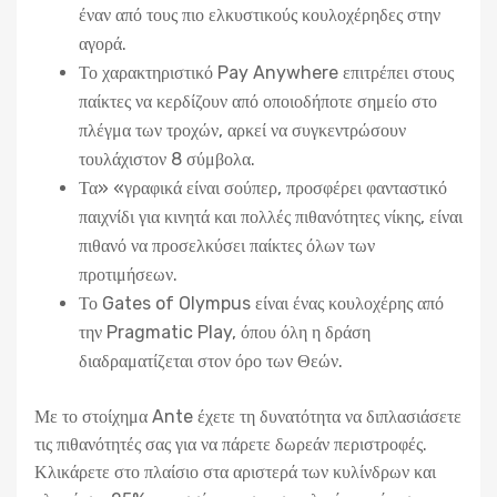
έναν από τους πιο ελκυστικούς κουλοχέρηδες στην
αγορά.
Το χαρακτηριστικό Pay Anywhere επιτρέπει στους
παίκτες να κερδίζουν από οποιοδήποτε σημείο στο
πλέγμα των τροχών, αρκεί να συγκεντρώσουν
τουλάχιστον 8 σύμβολα.
Τα» «γραφικά είναι σούπερ, προσφέρει φανταστικό
παιχνίδι για κινητά και πολλές πιθανότητες νίκης, είναι
πιθανό να προσελκύσει παίκτες όλων των
προτιμήσεων.
Το Gates of Olympus είναι ένας κουλοχέρης από
την Pragmatic Play, όπου όλη η δράση
διαδραματίζεται στον όρο των Θεών.
Με το στοίχημα Ante έχετε τη δυνατότητα να διπλασιάσετε
τις πιθανότητές σας για να πάρετε δωρεάν περιστροφές.
Κλικάρετε στο πλαίσιο στα αριστερά των κυλίνδρων και