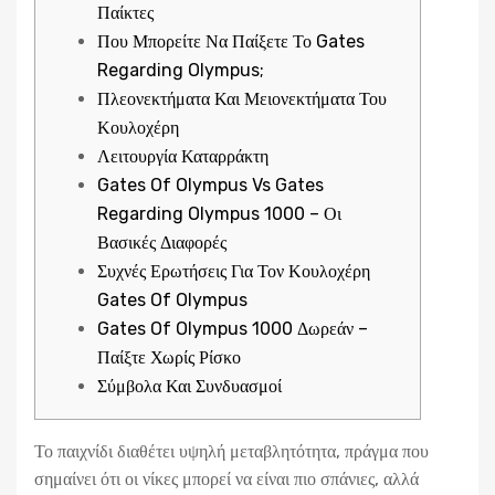
Παίκτες
Που Μπορείτε Να Παίξετε Το Gates
Regarding Olympus;
Πλεονεκτήματα Και Μειονεκτήματα Του
Κουλοχέρη
Λειτουργία Καταρράκτη
Gates Of Olympus Vs Gates
Regarding Olympus 1000 – Οι
Βασικές Διαφορές
Συχνές Ερωτήσεις Για Τον Κουλοχέρη
Gates Of Olympus
Gates Of Olympus 1000 Δωρεάν –
Παίξτε Χωρίς Ρίσκο
Σύμβολα Και Συνδυασμοί
Το παιχνίδι διαθέτει υψηλή μεταβλητότητα, πράγμα που
σημαίνει ότι οι νίκες μπορεί να είναι πιο σπάνιες, αλλά