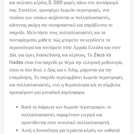
και ανώτατο κέρδος 5. 000 φορές πάνω στο ποντάρισμά
σας. Επιπλέον, προσφέρει δωρεάν περιστροφές, στο
πλαίσιο των οποίων αυξάνονται οι πολλαπλασιαστές,
κάνοντας ακόμη πιο συναρπαστικό και απρόβλεπτο το
παιχνίδι. Μελετήστε τους πολλαπλασιαστές και τα
πονταρίσματα, μάθετε πώς μπορείτε να κερδίσετε τα
περισσότερα και ποντάρετε στην Αρχαία Ελλάδα και στον
Δία, για ώρες διασκέδασης και κέρδους. Το Zeus vs
Hades είναι ένα παιχνίδι με θέμα την ελληνική μυθολογία,
όπου οι δύο θεοί, ο Δίας και ο Άδης, μάχονται για την
επικράτηση. Το παιχνίδι περιλαμβάνει δωρεάν περιστροφές
και πολλαπλασιαστές, ενώ η θεματολογία και τα σύμβολα
προσφέρουν μια μοναδική ατμόσφαιρα.
Κατά τη διάρκεια των δωρεάν περιστροφών, οι
πολλαπλασιαστές παραμένουν ενεργοί και
προστίθενται στον συνολικό πολλαπλασιαστή.
Αυτή η δυνατότητα για τεράστια κέρδη τον καθιστά