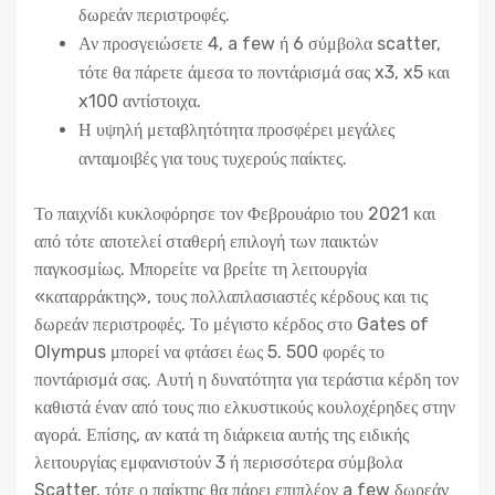
δωρεάν περιστροφές.
Αν προσγειώσετε 4, a few ή 6 σύμβολα scatter,
τότε θα πάρετε άμεσα το ποντάρισμά σας x3, x5 και
x100 αντίστοιχα.
Η υψηλή μεταβλητότητα προσφέρει μεγάλες
ανταμοιβές για τους τυχερούς παίκτες.
Το παιχνίδι κυκλοφόρησε τον Φεβρουάριο του 2021 και
από τότε αποτελεί σταθερή επιλογή των παικτών
παγκοσμίως. Μπορείτε να βρείτε τη λειτουργία
«καταρράκτης», τους πολλαπλασιαστές κέρδους και τις
δωρεάν περιστροφές. Το μέγιστο κέρδος στο Gates of
Olympus μπορεί να φτάσει έως 5. 500 φορές το
ποντάρισμά σας. Αυτή η δυνατότητα για τεράστια κέρδη τον
καθιστά έναν από τους πιο ελκυστικούς κουλοχέρηδες στην
αγορά. Επίσης, αν κατά τη διάρκεια αυτής της ειδικής
λειτουργίας εμφανιστούν 3 ή περισσότερα σύμβολα
Scatter, τότε ο παίκτης θα πάρει επιπλέον a few δωρεάν