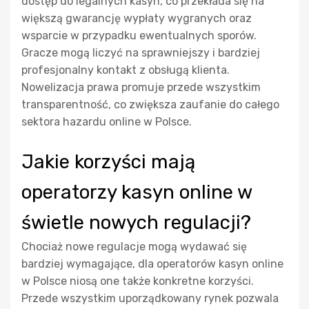
dostęp do legalnych kasyn, co przekłada się na
większą gwarancję wypłaty wygranych oraz
wsparcie w przypadku ewentualnych sporów.
Gracze mogą liczyć na sprawniejszy i bardziej
profesjonalny kontakt z obsługą klienta.
Nowelizacja prawa promuje przede wszystkim
transparentność, co zwiększa zaufanie do całego
sektora hazardu online w Polsce.
Jakie korzyści mają
operatorzy kasyn online w
świetle nowych regulacji?
Chociaż nowe regulacje mogą wydawać się
bardziej wymagające, dla operatorów kasyn online
w Polsce niosą one także konkretne korzyści.
Przede wszystkim uporządkowany rynek pozwala