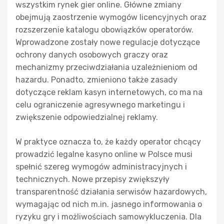
wszystkim rynek gier online. Główne zmiany
obejmują zaostrzenie wymogów licencyjnych oraz
rozszerzenie katalogu obowiązków operatorów.
Wprowadzone zostały nowe regulacje dotyczące
ochrony danych osobowych graczy oraz
mechanizmy przeciwdziałania uzależnieniom od
hazardu. Ponadto, zmieniono także zasady
dotyczące reklam kasyn internetowych, co ma na
celu ograniczenie agresywnego marketingu i
zwiększenie odpowiedzialnej reklamy.
W praktyce oznacza to, że każdy operator chcący
prowadzić legalne kasyno online w Polsce musi
spełnić szereg wymogów administracyjnych i
technicznych. Nowe przepisy zwiększyły
transparentność działania serwisów hazardowych,
wymagając od nich m.in. jasnego informowania o
ryzyku gry i możliwościach samowykluczenia. Dla