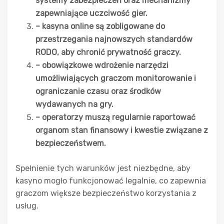
systemy zabezpieczeń oraz mechanizmy
zapewniające uczciwość gier.
– kasyna online są zobligowane do
przestrzegania najnowszych standardów
RODO, aby chronić prywatność graczy.
– obowiązkowe wdrożenie narzędzi
umożliwiających graczom monitorowanie i
ograniczanie czasu oraz środków
wydawanych na gry.
– operatorzy muszą regularnie raportować
organom stan finansowy i kwestie związane z
bezpieczeństwem.
Spełnienie tych warunków jest niezbędne, aby
kasyno mogło funkcjonować legalnie, co zapewnia
graczom większe bezpieczeństwo korzystania z
usług.