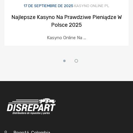
17 DE SEPTIEMBRE DE 2025
KASYNO ONLINE PL
Najlepsze Kasyno Na Prawdziwe Pieniądze W
Polsce 2025
Kasyno Online Na ...
Bogotá, Colombia