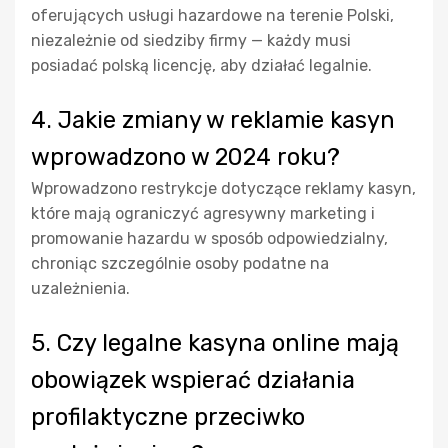
oferujących usługi hazardowe na terenie Polski,
niezależnie od siedziby firmy — każdy musi
posiadać polską licencję, aby działać legalnie.
4. Jakie zmiany w reklamie kasyn
wprowadzono w 2024 roku?
Wprowadzono restrykcje dotyczące reklamy kasyn,
które mają ograniczyć agresywny marketing i
promowanie hazardu w sposób odpowiedzialny,
chroniąc szczególnie osoby podatne na
uzależnienia.
5. Czy legalne kasyna online mają
obowiązek wspierać działania
profilaktyczne przeciwko