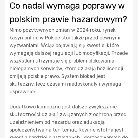
Co nadal wymaga poprawy w
polskim prawie hazardowym?
Mimo pozytywnych zmian w 2024 roku, rynek
kasyn online w Polsce stoi także przed pewnymi
wyzwaniami. Wciąż pojawiają się kwestie, które
wymagają dalszej regulacji lub modyfikacji. Przede
wszystkim utrzymuje się problem blokowania
nielegalnych serwisów, które działają bez licencji i
omijają polskie prawo. System blokad jest
skuteczny, lecz czasami niedoskonały i wymaga
usprawnień.
Dodatkowo konieczne jest dalsze zwiększanie
skuteczności działań związanych z ochroną przed
uzależnieniem od hazardu oraz edukacją
społeczeństwa na ten temat. Równie istotna jest
kwestia bardziej elastycznych i dostosowanych do