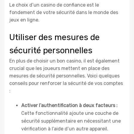
Le choix d’un casino de confiance est le
fondement de votre sécurité dans le monde des
jeux en ligne.
Utiliser des mesures de
sécurité personnelles
En plus de choisir un bon casino, il est également
crucial que les joueurs mettent en place des
mesures de sécurité personnelles. Voici quelques
conseils pour renforcer la sécurité de vos comptes
:
Activer l’authentification à deux facteurs :
Cette fonctionnalité ajoute une couche de
sécurité supplémentaire en nécessitant une
vérification à l’aide d’un autre appareil.