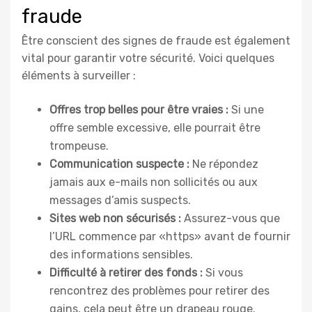
fraude
Être conscient des signes de fraude est également
vital pour garantir votre sécurité. Voici quelques
éléments à surveiller :
Offres trop belles pour être vraies :
Si une
offre semble excessive, elle pourrait être
trompeuse.
Communication suspecte :
Ne répondez
jamais aux e-mails non sollicités ou aux
messages d’amis suspects.
Sites web non sécurisés :
Assurez-vous que
l’URL commence par «https» avant de fournir
des informations sensibles.
Difficulté à retirer des fonds :
Si vous
rencontrez des problèmes pour retirer des
gains, cela peut être un drapeau rouge.