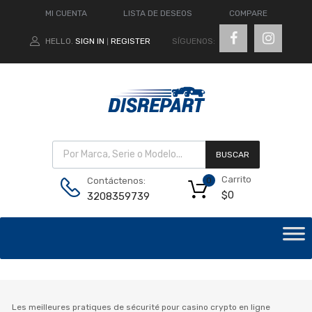
MI CUENTA
LISTA DE DESEOS
COMPARE
SÍGUENOS:
HELLO.
SIGN IN
REGISTER
|
BUSCAR
Carrito
Contáctenos:
0
$
0
3208359739
Les meilleures pratiques de sécurité pour casino crypto en ligne