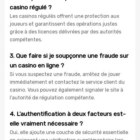
casino régulé ?
Les casinos régulés offrent une protection aux
joueurs et garantissent des opérations justes
grâce à des licences délivrées par des autorités
compétentes.
3. Que faire si je soupçonne une fraude sur
un casino en ligne ?
Si vous suspectez une fraude, arrêtez de jouer
immédiatement et contactez le service client du
casino. Vous pouvez également signaler le site à
l’autorité de régulation compétente.
4. L’authentification à deux facteurs est-
elle vraiment nécessaire ?
Oui, elle ajoute une couche de sécurité essentielle