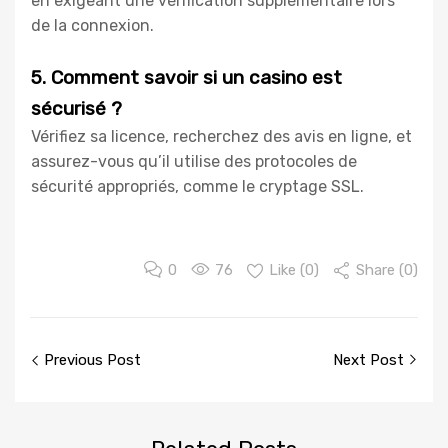
en exigeant une vérification supplémentaire lors
de la connexion.
5. Comment savoir si un casino est
sécurisé ?
Vérifiez sa licence, recherchez des avis en ligne, et
assurez-vous qu’il utilise des protocoles de
sécurité appropriés, comme le cryptage SSL.
0
76
Like (
0
)
Share (0)
Previous Post
Next Post