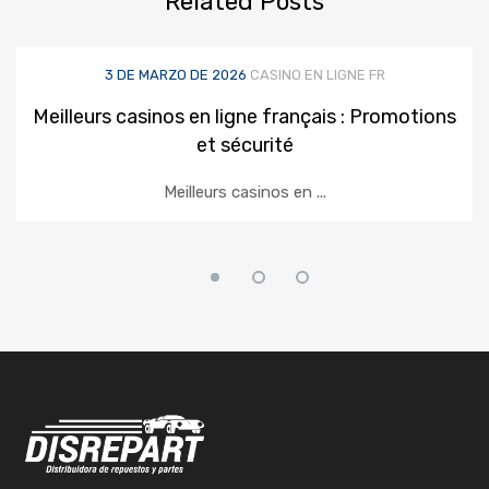
Related
Posts
3 DE MARZO DE 2026
CASINO EN LIGNE FR
Meilleurs casinos en ligne français : Promotions
et sécurité
Meilleurs casinos en ...