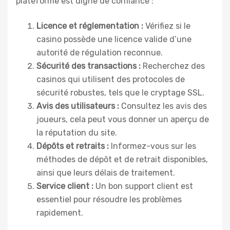
plateforme est digne de confiance :
Licence et réglementation :
Vérifiez si le
casino possède une licence valide d’une
autorité de régulation reconnue.
Sécurité des transactions :
Recherchez des
casinos qui utilisent des protocoles de
sécurité robustes, tels que le cryptage SSL.
Avis des utilisateurs :
Consultez les avis des
joueurs, cela peut vous donner un aperçu de
la réputation du site.
Dépôts et retraits :
Informez-vous sur les
méthodes de dépôt et de retrait disponibles,
ainsi que leurs délais de traitement.
Service client :
Un bon support client est
essentiel pour résoudre les problèmes
rapidement.