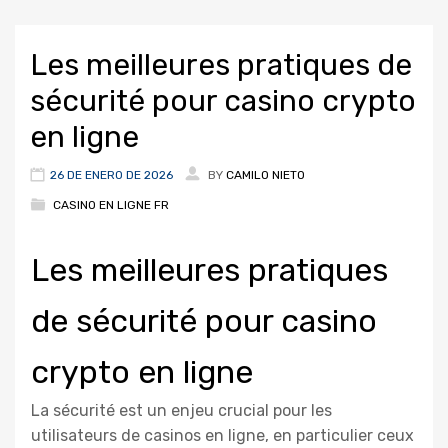
Les meilleures pratiques de
sécurité pour casino crypto
en ligne
26 DE ENERO DE 2026
BY
CAMILO NIETO
CASINO EN LIGNE FR
Les meilleures pratiques
de sécurité pour casino
crypto en ligne
La sécurité est un enjeu crucial pour les
utilisateurs de casinos en ligne, en particulier ceux