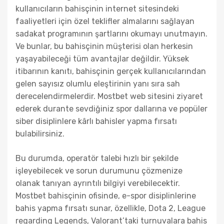
kullanıcıların bahisçinin internet sitesindeki
faaliyetleri için özel teklifler almalarını sağlayan
sadakat programının şartlarını okumayı unutmayın.
Ve bunlar, bu bahisçinin müşterisi olan herkesin
yaşayabileceği tüm avantajlar değildir. Yüksek
itibarının kanıtı, bahisçinin gerçek kullanıcılarından
gelen sayısız olumlu eleştirinin yanı sıra sah
derecelendirmelerdir. Mostbet web sitesini ziyaret
ederek durante sevdiğiniz spor dallarına ve popüler
siber disiplinlere kârlı bahisler yapma fırsatı
bulabilirsiniz.
Bu durumda, operatör talebi hızlı bir şekilde
işleyebilecek ve sorun durumunu çözmenize
olanak tanıyan ayrıntılı bilgiyi verebilecektir.
Mostbet bahisçinin ofisinde, e-spor disiplinlerine
bahis yapma fırsatı sunar, özellikle, Dota 2, League
regarding Legends, Valorant’taki turnuvalara bahis