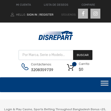
MI CUENTA
LISTA DE DESEOS
COMPARE
SÍGUENOS:
HELLO.
SIGN IN
REGISTER
|
BUSCAR
Carrito
Contáctenos:
0
$
0
3208359739
Login & Play Casino, Sports Betting Throughout Bangladesh Bonus ৳25,