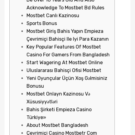
Acknowledge To Mostbet Bd Rules
Mostbet Canlı Kazinosu
Sports Bonus
Mostbet Giriş Bahis Yapın Empieza
Çevrimiçi Bahisçi Ile Iyi Para Kazanın
Key Popular Features Of Mostbet
Casino For Gamers From Bangladesh
Start Wagering At Mostbet Online
Uluslararası Bahisçi Ofisi Mostbet
Yeni Oyunçular Üçün Xoş Gəlmisiniz
Bonusu
Mostbet Onlayn Kazinosu Və
Xüsusiyyətləri
Bahis Şirketi Empieza Casino
Türkiye»
About Mostbet Bangladesh
Çevrimiçi Casino Mostbetr Com