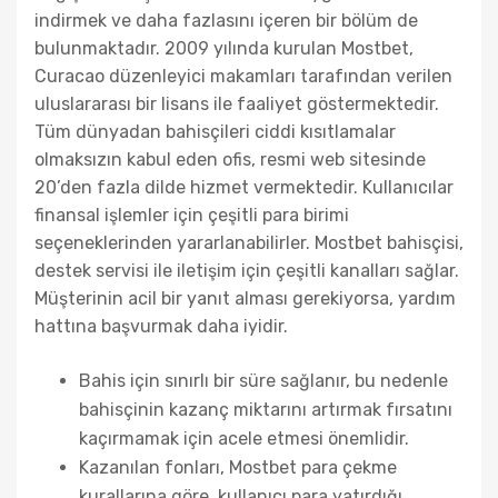
indirmek ve daha fazlasını içeren bir bölüm de
bulunmaktadır. 2009 yılında kurulan Mostbet,
Curacao düzenleyici makamları tarafından verilen
uluslararası bir lisans ile faaliyet göstermektedir.
Tüm dünyadan bahisçileri ciddi kısıtlamalar
olmaksızın kabul eden ofis, resmi web sitesinde
20’den fazla dilde hizmet vermektedir. Kullanıcılar
finansal işlemler için çeşitli para birimi
seçeneklerinden yararlanabilirler. Mostbet bahisçisi,
destek servisi ile iletişim için çeşitli kanalları sağlar.
Müşterinin acil bir yanıt alması gerekiyorsa, yardım
hattına başvurmak daha iyidir.
Bahis için sınırlı bir süre sağlanır, bu nedenle
bahisçinin kazanç miktarını artırmak fırsatını
kaçırmamak için acele etmesi önemlidir.
Kazanılan fonları, Mostbet para çekme
kurallarına göre, kullanıcı para yatırdığı