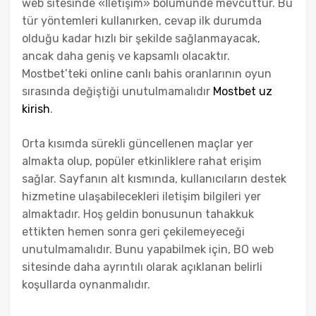
web sitesinde «İletişim» bölümünde mevcuttur. Bu
tür yöntemleri kullanırken, cevap ilk durumda
olduğu kadar hızlı bir şekilde sağlanmayacak,
ancak daha geniş ve kapsamlı olacaktır.
Mostbet’teki online canlı bahis oranlarının oyun
sırasında değiştiği unutulmamalıdır
Mostbet uz
kirish
.
Orta kısımda sürekli güncellenen maçlar yer
almakta olup, popüler etkinliklere rahat erişim
sağlar. Sayfanın alt kısmında, kullanıcıların destek
hizmetine ulaşabilecekleri iletişim bilgileri yer
almaktadır. Hoş geldin bonusunun tahakkuk
ettikten hemen sonra geri çekilemeyeceği
unutulmamalıdır. Bunu yapabilmek için, BO web
sitesinde daha ayrıntılı olarak açıklanan belirli
koşullarda oynanmalıdır.