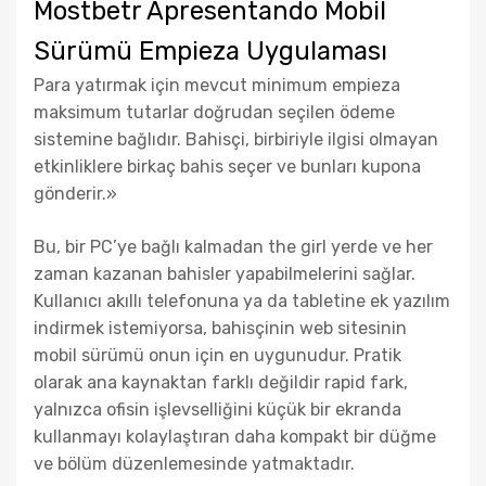
Mostbetr Apresentando Mobil
Sürümü Empieza Uygulaması
Para yatırmak için mevcut minimum empieza
maksimum tutarlar doğrudan seçilen ödeme
sistemine bağlıdır. Bahisçi, birbiriyle ilgisi olmayan
etkinliklere birkaç bahis seçer ve bunları kupona
gönderir.»
Bu, bir PC’ye bağlı kalmadan the girl yerde ve her
zaman kazanan bahisler yapabilmelerini sağlar.
Kullanıcı akıllı telefonuna ya da tabletine ek yazılım
indirmek istemiyorsa, bahisçinin web sitesinin
mobil sürümü onun için en uygunudur. Pratik
olarak ana kaynaktan farklı değildir rapid fark,
yalnızca ofisin işlevselliğini küçük bir ekranda
kullanmayı kolaylaştıran daha kompakt bir düğme
ve bölüm düzenlemesinde yatmaktadır.