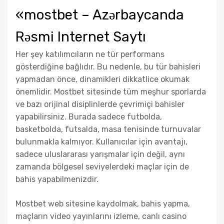
«mostbet – Azərbaycanda
Rəsmi Internet Saytı
Her şey katılımcıların ne tür performans
gösterdiğine bağlıdır. Bu nedenle, bu tür bahisleri
yapmadan önce, dinamikleri dikkatlice okumak
önemlidir. Mostbet sitesinde tüm meşhur sporlarda
ve bazı orijinal disiplinlerde çevrimiçi bahisler
yapabilirsiniz. Burada sadece futbolda,
basketbolda, futsalda, masa tenisinde turnuvalar
bulunmakla kalmıyor. Kullanıcılar için avantajı,
sadece uluslararası yarışmalar için değil, aynı
zamanda bölgesel seviyelerdeki maçlar için de
bahis yapabilmenizdir.
Mostbet web sitesine kaydolmak, bahis yapma,
maçların video yayınlarını izleme, canlı casino