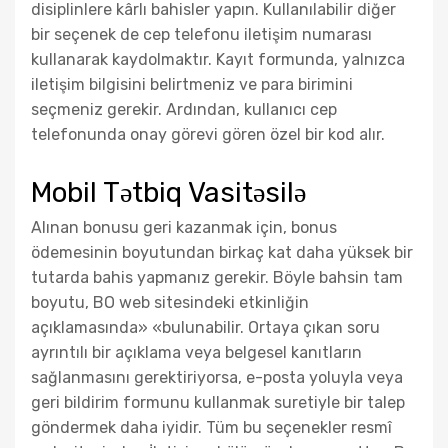
disiplinlere kârlı bahisler yapın. Kullanılabilir diğer
bir seçenek de cep telefonu iletişim numarası
kullanarak kaydolmaktır. Kayıt formunda, yalnızca
iletişim bilgisini belirtmeniz ve para birimini
seçmeniz gerekir. Ardından, kullanıcı cep
telefonunda onay görevi gören özel bir kod alır.
Mobil Tətbiq Vasitəsilə
Alınan bonusu geri kazanmak için, bonus
ödemesinin boyutundan birkaç kat daha yüksek bir
tutarda bahis yapmanız gerekir. Böyle bahsin tam
boyutu, BO web sitesindeki etkinliğin
açıklamasında» «bulunabilir. Ortaya çıkan soru
ayrıntılı bir açıklama veya belgesel kanıtların
sağlanmasını gerektiriyorsa, e-posta yoluyla veya
geri bildirim formunu kullanmak suretiyle bir talep
göndermek daha iyidir. Tüm bu seçenekler resmî