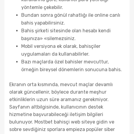
yöntemle çekebilir.
Bundan sonra gönül rahatlığı ile online canlı
bahis yapabilirsiniz.
Bahis şirketi sitesinde olan hesabı kendi
başınıza» «silemezsiniz.
Mobil versiyona ek olarak, bahisçiler
uygulamaları da kullanabilirler.
Bazı maçlarda özel bahisler mevcuttur,
örneğin bireysel dönemlerin sonucuna bahis.
Ekranın orta kısmında, mevcut maçlar devamlı
olarak güncellenir, böylece durante meşhur
etkinliklerin uzun süre aramanız gerekmiyor.
Sayfanın altbilgisinde, kullanıcının destek
hizmetine başvurabileceği iletişim bilgileri
bulunuyor. Mostbet bahisçi web siteye gidin ve
sobre sevdiğiniz sporlara empieza popüler siber