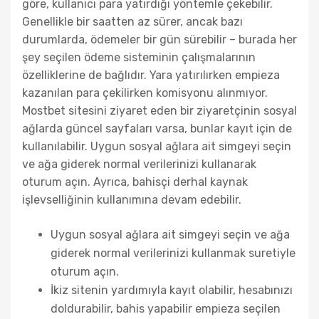
göre, kullanıcı para yatırdığı yöntemle çekebilir.
Genellikle bir saatten az sürer, ancak bazı
durumlarda, ödemeler bir gün sürebilir – burada her
şey seçilen ödeme sisteminin çalışmalarının
özelliklerine de bağlıdır. Yara yatırılırken empieza
kazanılan para çekilirken komisyonu alınmıyor.
Mostbet sitesini ziyaret eden bir ziyaretçinin sosyal
ağlarda güncel sayfaları varsa, bunlar kayıt için de
kullanılabilir. Uygun sosyal ağlara ait simgeyi seçin
ve ağa giderek normal verilerinizi kullanarak
oturum açın. Ayrıca, bahisçi derhal kaynak
işlevselliğinin kullanımına devam edebilir.
Uygun sosyal ağlara ait simgeyi seçin ve ağa
giderek normal verilerinizi kullanmak suretiyle
oturum açın.
İkiz sitenin yardımıyla kayıt olabilir, hesabınızı
doldurabilir, bahis yapabilir empieza seçilen