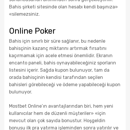
Bahis şirketi sitesinde olan hesabı kendi başınıza»
«silemezsiniz.
Online Poker
Bahis için sınırlı bir süre sağlanır, bu nedenle
bahisçinin kazanç miktarını artırmak fırsatını
kaçırmamak için acele etmesi önemlidir. Ekranın
encanto paneli, bahis oynayabileceğiniz sporların
listesini içerir. Sağda kupon bulunuyor, tam da
orada bahisçinin kendisi tarafından seçilen
bahisleri görebileceği ve ödeme yapabileceği kupon
bulunuyor.
Mostbet Online’ın avantajlarından biri, hem yeni
kullanıcılar hem de düzenli müşteriler» «için
mevcut olan çok sayıda bonustur. Hoşgeldin
bonusu ilk pra yatırma işleminden sonra yatırılır ve