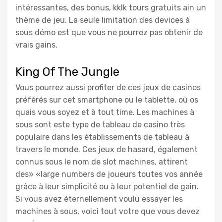
intéressantes, des bonus, kklk tours gratuits ain un
thème de jeu. La seule limitation des devices à
sous démo est que vous ne pourrez pas obtenir de
vrais gains.
King Of The Jungle
Vous pourrez aussi profiter de ces jeux de casinos
préférés sur cet smartphone ou le tablette, où os
quais vous soyez et à tout time. Les machines à
sous sont este type de tableau de casino très
populaire dans les établissements de tableau à
travers le monde. Ces jeux de hasard, également
connus sous le nom de slot machines, attirent
des» «large numbers de joueurs toutes vos année
grâce à leur simplicité ou à leur potentiel de gain.
Si vous avez éternellement voulu essayer les
machines à sous, voici tout votre que vous devez