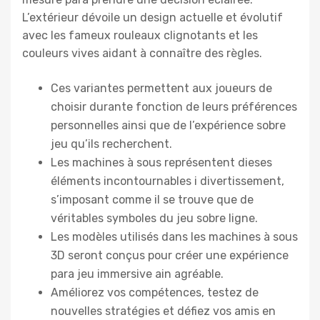
L’extérieur dévoile un design actuelle et évolutif
avec les fameux rouleaux clignotants et les
couleurs vives aidant à connaître des règles.
Ces variantes permettent aux joueurs de
choisir durante fonction de leurs préférences
personnelles ainsi que de l’expérience sobre
jeu qu’ils recherchent.
Les machines à sous représentent dieses
éléments incontournables i divertissement,
s’imposant comme il se trouve que de
véritables symboles du jeu sobre ligne.
Les modèles utilisés dans les machines à sous
3D seront conçus pour créer une expérience
para jeu immersive ain agréable.
Améliorez vos compétences, testez de
nouvelles stratégies et défiez vos amis en