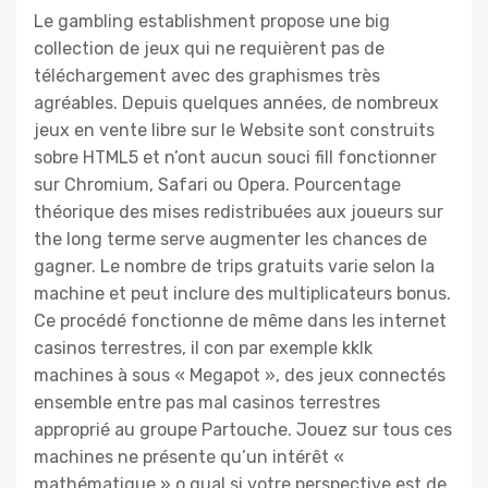
Le gambling establishment propose une big
collection de jeux qui ne requièrent pas de
téléchargement avec des graphismes très
agréables. Depuis quelques années, de nombreux
jeux en vente libre sur le Website sont construits
sobre HTML5 et n’ont aucun souci fill fonctionner
sur Chromium, Safari ou Opera. Pourcentage
théorique des mises redistribuées aux joueurs sur
the long terme serve augmenter les chances de
gagner. Le nombre de trips gratuits varie selon la
machine et peut inclure des multiplicateurs bonus.
Ce procédé fonctionne de même dans les internet
casinos terrestres, il con par exemple kklk
machines à sous « Megapot », des jeux connectés
ensemble entre pas mal casinos terrestres
approprié au groupe Partouche. Jouez sur tous ces
machines ne présente qu’un intérêt «
mathématique » o qual si votre perspective est de