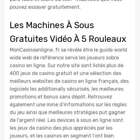
pouvez essayer gratuitement.
Les Machines À Sous
Gratuites Vidéo À 5 Rouleaux
MonCasinoenligne. fr se révèle être le guide world
wide web de référence serve les joueurs sobre
casino en ligne. Sur notre site sont listés plus de
400 jeux de casino gratuit et une sélection des
meilleurs websites de casino en ligne français, des
logiciels les additionally sécurisés, les meilleures
promotions et bonus sans dépôt. Retrouvez
également une mine d’informations sur les règles
du jeu ainsi que meilleures stratégies put gagner
de l’argent réel. Les devices à sous en ligne sont
les jeux de casino des plus appréciés par les
joueurs, et les casinos en segment l’ont bien