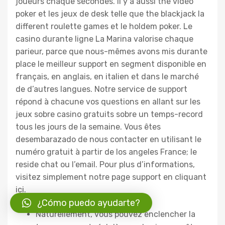
joueurs chaque secondes. Il y a aussi the vidéo
poker et les jeux de desk telle que the blackjack la
different roulette games et le holdem poker. Le
casino durante ligne La Marina valorise chaque
parieur, parce que nous-mêmes avons mis durante
place le meilleur support en segment disponible en
français, en anglais, en italien et dans le marché
de d’autres langues. Notre service de support
répond à chacune vos questions en allant sur les
jeux sobre casino gratuits sobre un temps-record
tous les jours de la semaine. Vous êtes
desembarazado de nous contacter en utilisant le
numéro gratuit à partir de los angeles France; le
reside chat ou l’email. Pour plus d’informations,
visitez simplement notre page support en cliquant
ici.
¿Cómo puedo ayudarte?
Naturellement, vous pouvez enclencher la