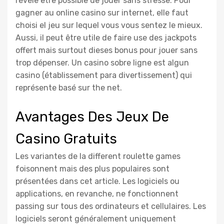
révèle être possible de jouer sans stresse. Pour
gagner au online casino sur internet, elle faut
choisi el jeu sur lequel vous vous sentez le mieux.
Aussi, il peut être utile de faire use des jackpots
offert mais surtout dieses bonus pour jouer sans
trop dépenser. Un casino sobre ligne est algun
casino (établissement para divertissement) qui
représente basé sur the net.
Avantages Des Jeux De
Casino Gratuits
Les variantes de la different roulette games
foisonnent mais des plus populaires sont
présentées dans cet article. Les logiciels ou
applications, en revanche, ne fonctionnent
passing sur tous des ordinateurs et cellulaires. Les
logiciels seront généralement uniquement