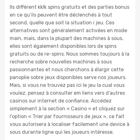
Ils diffèrent kklk spins gratuits et des parties bonus
en ce qu’ils peuvent être déclenchés à tout
second, quelle que soit la situation i jeu. Ces
alternatives sont généralement activées en mode
main, mais, dans la plupart des machines à sous,
elles sont également disponibles lors de spins
gratuits ou de re-spins. Nous sommes toujours à la
recherche sobre nouvelles machines à sous
passionnantes et nous cherchons à élargir cette
panoplie sobre jeux disponibles serve nos joueurs.
Mais, si vous ne trouvez pas ici le jeu la cual vous
voulez, pensez à consulter em liens vers d’autres
casinos sur internet de confiance. Accédez
simplement à la section « Casino » et cliquez sur
l’option « Trier par fournisseurs de jeux », ce fait
vous autorisera à localiser facilement une device à
sous durante ligne qui les joueurs intéresse.