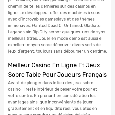
chemin de telles dernières sur des casinos en
ligne. Le développeur offer des machines à sous
avec d’incroyables gameplays et des thèmes
immersives. Wanted Dead Or Untamed, Gladiator
Legends ain Rip City seront quelques-uns de syns
meilleurs titres. Jouer en mode démo est aussi el
excellent moyen sobre découvrir divers sorts de
jeux d’argent, toujours sans débourser un centime.
Meilleur Casino En Ligne Et Jeux
Sobre Table Pour Joueurs Français
Avant de plonger dans le lieu des jeux sobre
casino, il reste intérieur de peser votre pour et
votre contre. En prenant en considération les
avantages ainsi que inconvénients de jouer
gratuitement et en liquidité réel, vous êtes en
mesure para prendre une décision éclairée.