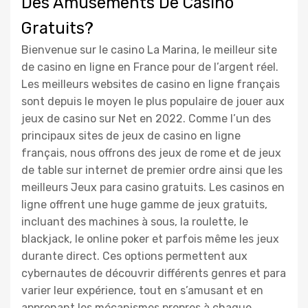
Des Amusements De Casino
Gratuits?
Bienvenue sur le casino La Marina, le meilleur site
de casino en ligne en France pour de l’argent réel.
Les meilleurs websites de casino en ligne français
sont depuis le moyen le plus populaire de jouer aux
jeux de casino sur Net en 2022. Comme l’un des
principaux sites de jeux de casino en ligne
français, nous offrons des jeux de rome et de jeux
de table sur internet de premier ordre ainsi que les
meilleurs Jeux para casino gratuits. Les casinos en
ligne offrent une huge gamme de jeux gratuits,
incluant des machines à sous, la roulette, le
blackjack, le online poker et parfois même les jeux
durante direct. Ces options permettent aux
cybernautes de découvrir différents genres et para
varier leur expérience, tout en s’amusant et en
apprenant les mécanismes propres à chaque