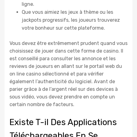
ligne.
Que vous aimiez les jeux à thème ou les
jackpots progressifs, les joueurs trouverez
votre bonheur sur cette plateforme.
Vous devez être extrêmement prudent quand vous
choisissez de jouer dans cette forme de casino. Il
est conseillé para consulter les annonce et les
reviews de joueurs en allant sur le portail web du
on line casino sélectionné et para vérifier
également l’authenticité du logiciel. Avant de
parier grâce à de l’argent réel sur des devices à
sous vidéo, vous devez prendre en compte un
certain nombre de facteurs.
Existe T-il Des Applications
Téléchargeables En Se