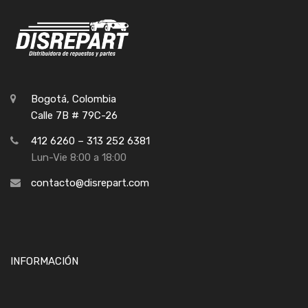
Bogotá, Colombia
Calle 7B # 79C-26
412 6260 – 313 252 6381
Lun-Vie 8:00 a 18:00
contacto@disrepart.com
INFORMACIÓN