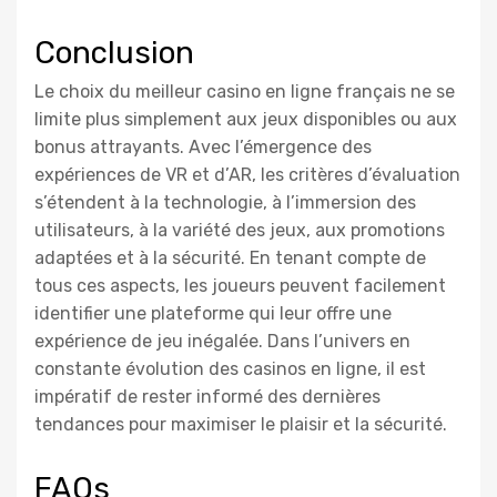
Conclusion
Le choix du meilleur casino en ligne français ne se
limite plus simplement aux jeux disponibles ou aux
bonus attrayants. Avec l’émergence des
expériences de VR et d’AR, les critères d’évaluation
s’étendent à la technologie, à l’immersion des
utilisateurs, à la variété des jeux, aux promotions
adaptées et à la sécurité. En tenant compte de
tous ces aspects, les joueurs peuvent facilement
identifier une plateforme qui leur offre une
expérience de jeu inégalée. Dans l’univers en
constante évolution des casinos en ligne, il est
impératif de rester informé des dernières
tendances pour maximiser le plaisir et la sécurité.
FAQs