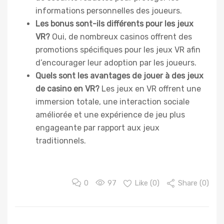
informations personnelles des joueurs.
Les bonus sont-ils différents pour les jeux
VR?
Oui, de nombreux casinos offrent des
promotions spécifiques pour les jeux VR afin
d’encourager leur adoption par les joueurs.
Quels sont les avantages de jouer à des jeux
de casino en VR?
Les jeux en VR offrent une
immersion totale, une interaction sociale
améliorée et une expérience de jeu plus
engageante par rapport aux jeux
traditionnels.
0
97
Like (
0
)
Share (0)