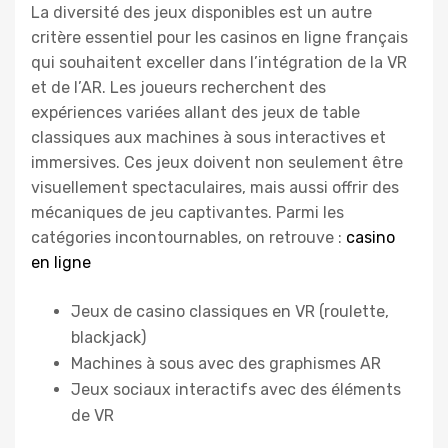
La diversité des jeux disponibles est un autre
critère essentiel pour les casinos en ligne français
qui souhaitent exceller dans l’intégration de la VR
et de l’AR. Les joueurs recherchent des
expériences variées allant des jeux de table
classiques aux machines à sous interactives et
immersives. Ces jeux doivent non seulement être
visuellement spectaculaires, mais aussi offrir des
mécaniques de jeu captivantes. Parmi les
catégories incontournables, on retrouve :
casino
en ligne
Jeux de casino classiques en VR (roulette,
blackjack)
Machines à sous avec des graphismes AR
Jeux sociaux interactifs avec des éléments
de VR