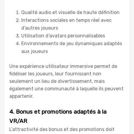
Qualité audio et visuelle de haute définition
Interactions sociales en temps réel avec
d’autres joueurs
Utilisation d’avatars personnalisables
Environnements de jeu dynamiques adaptés
aux joueurs
Une expérience utilisateur immersive permet de
fidéliser les joueurs, leur fournissant non
seulement un lieu de divertissement, mais
également une communauté à laquelle ils peuvent
appartenir.
4. Bonus et promotions adaptés à la
VR/AR
L’attractivité des bonus et des promotions doit