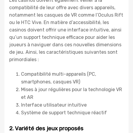
Les casinos doivent également veiller à la
compatibilité de leur offre avec divers appareils,
notamment les casques de VR comme l’Oculus Rift
ou le HTC Vive. En matière d’accessibilité, les
casinos doivent offrir une interface intuitive, ainsi
qu’un support technique efficace pour aider les
joueurs à naviguer dans ces nouvelles dimensions
de jeu. Ainsi, les caractéristiques suivantes sont
primordiales :
Compatibilité multi-appareils (PC,
smartphones, casques VR)
Mises à jour régulières pour la technologie VR
et AR
Interface utilisateur intuitive
Système de support technique réactif
2. Variété des jeux proposés