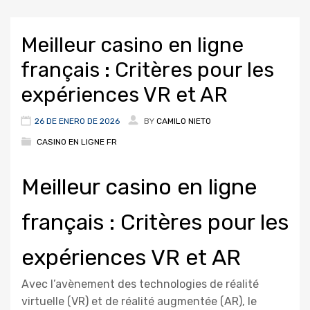
Meilleur casino en ligne
français : Critères pour les
expériences VR et AR
26 DE ENERO DE 2026
BY
CAMILO NIETO
CASINO EN LIGNE FR
Meilleur casino en ligne
français : Critères pour les
expériences VR et AR
Avec l’avènement des technologies de réalité
virtuelle (VR) et de réalité augmentée (AR), le