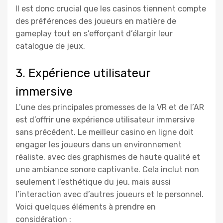
Il est donc crucial que les casinos tiennent compte
des préférences des joueurs en matière de
gameplay tout en s’efforçant d’élargir leur
catalogue de jeux.
3. Expérience utilisateur
immersive
L’une des principales promesses de la VR et de l’AR
est d’offrir une expérience utilisateur immersive
sans précédent. Le meilleur casino en ligne doit
engager les joueurs dans un environnement
réaliste, avec des graphismes de haute qualité et
une ambiance sonore captivante. Cela inclut non
seulement l’esthétique du jeu, mais aussi
l’interaction avec d’autres joueurs et le personnel.
Voici quelques éléments à prendre en
considération :