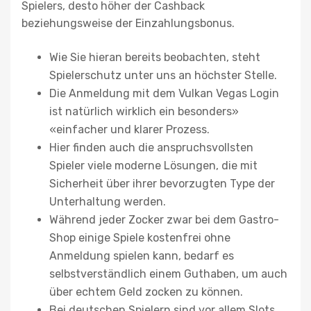
Spielers, desto höher der Cashback
beziehungsweise der Einzahlungsbonus.
Wie Sie hieran bereits beobachten, steht
Spielerschutz unter uns an höchster Stelle.
Die Anmeldung mit dem Vulkan Vegas Login
ist natürlich wirklich ein besonders»
«einfacher und klarer Prozess.
Hier finden auch die anspruchsvollsten
Spieler viele moderne Lösungen, die mit
Sicherheit über ihrer bevorzugten Type der
Unterhaltung werden.
Während jeder Zocker zwar bei dem Gastro-
Shop einige Spiele kostenfrei ohne
Anmeldung spielen kann, bedarf es
selbstverständlich einem Guthaben, um auch
über echtem Geld zocken zu können.
Bei deutschen Spielern sind vor allem Slots