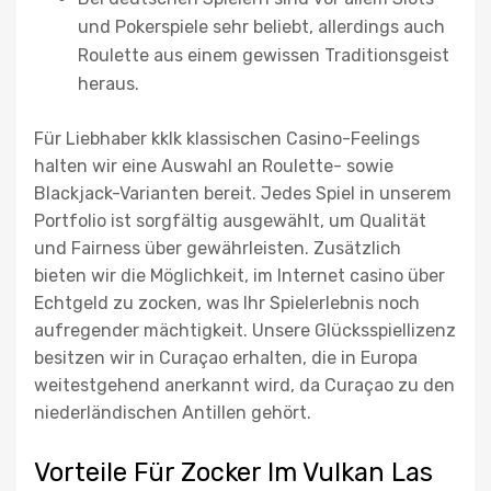
und Pokerspiele sehr beliebt, allerdings auch
Roulette aus einem gewissen Traditionsgeist
heraus.
Für Liebhaber kklk klassischen Casino-Feelings
halten wir eine Auswahl an Roulette- sowie
Blackjack-Varianten bereit. Jedes Spiel in unserem
Portfolio ist sorgfältig ausgewählt, um Qualität
und Fairness über gewährleisten. Zusätzlich
bieten wir die Möglichkeit, im Internet casino über
Echtgeld zu zocken, was Ihr Spielerlebnis noch
aufregender mächtigkeit. Unsere Glücksspiellizenz
besitzen wir in Curaçao erhalten, die in Europa
weitestgehend anerkannt wird, da Curaçao zu den
niederländischen Antillen gehört.
Vorteile Für Zocker Im Vulkan Las