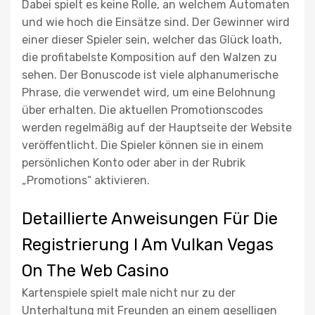
Dabei spielt es keine Rolle, an welchem Automaten
und wie hoch die Einsätze sind. Der Gewinner wird
einer dieser Spieler sein, welcher das Glück loath,
die profitabelste Komposition auf den Walzen zu
sehen. Der Bonuscode ist viele alphanumerische
Phrase, die verwendet wird, um eine Belohnung
über erhalten. Die aktuellen Promotionscodes
werden regelmäßig auf der Hauptseite der Website
veröffentlicht. Die Spieler können sie in einem
persönlichen Konto oder aber in der Rubrik
„Promotions“ aktivieren.
Detaillierte Anweisungen Für Die
Registrierung I Am Vulkan Vegas
On The Web Casino
Kartenspiele spielt male nicht nur zu der
Unterhaltung mit Freunden an einem geselligen