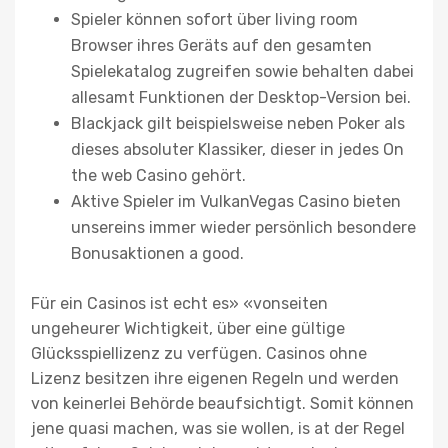
Spieler können sofort über living room
Browser ihres Geräts auf den gesamten
Spielekatalog zugreifen sowie behalten dabei
allesamt Funktionen der Desktop-Version bei.
Blackjack gilt beispielsweise neben Poker als
dieses absoluter Klassiker, dieser in jedes On
the web Casino gehört.
Aktive Spieler im VulkanVegas Casino bieten
unsereins immer wieder persönlich besondere
Bonusaktionen a good.
Für ein Casinos ist echt es» «vonseiten
ungeheurer Wichtigkeit, über eine gültige
Glücksspiellizenz zu verfügen. Casinos ohne
Lizenz besitzen ihre eigenen Regeln und werden
von keinerlei Behörde beaufsichtigt. Somit können
jene quasi machen, was sie wollen, is at der Regel