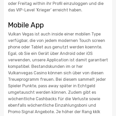
oder Freitag within ihr Profil einzuloggen und die
das VIP-Level ‘Krieger’ erreicht haben.
Mobile App
Vulkan Vegas ist auch inside einer mobilen Type
verfügbar, die von jedem modernen Touch screen
phone oder Tablet aus genutzt werden koennte.
Egal, ob Sie ein Gerät über Android oder iOS
verwenden, unsere Application ist damit garantiert
kompatibel. Bestandskunden im or her
Vulkanvegas Casino können sich über von diesen
Treueprogramm freuen. Bei diesem sammelt jeder
Spieler Punkte, pass away später in Echtgeld
umgetauscht werden können. Zudem gibt es
wöchentliche Cashbacks für die Verluste sowie
ebenfalls wöchentliche Einzahlungsboni und
Promo Signal Angebote. Je höher der Rang kklk