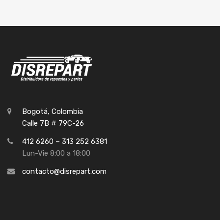
Bogotá, Colombia
Calle 7B # 79C-26
412 6260 – 313 252 6381
Lun-Vie 8:00 a 18:00
contacto@disrepart.com