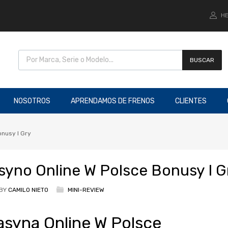
HE
BUSCAR
NOSOTROS
APRENDAMOS DE FRENOS
CLIENTES
onusy I Gry
syno Online W Polsce Bonusy I G
BY
CAMILO NIETO
MINI-REVIEW
asyna Online W Polsce