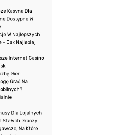
sze Kasyna Dla
ne Dostępne W
?
cje W Najlepszych
 – Jak Najlepiej
sze Internet Casino
ski
zbę Gier
ogę Grać Na
obilnych?
alnie
nusy Dla Lojalnych
I Stałych Graczy
gawcze, Na Które