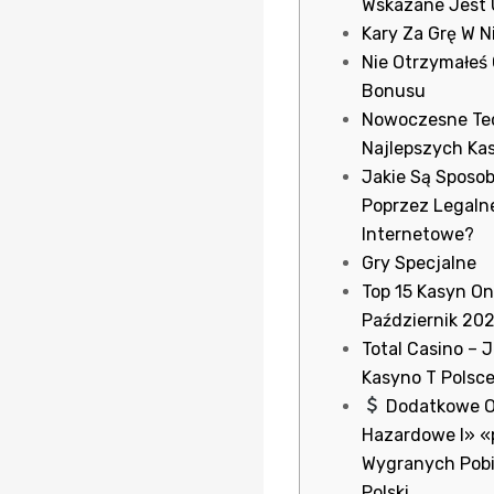
Wskazane Jest
Kary Za Grę W N
Nie Otrzymałeś
Bonusu
Nowoczesne Te
Najlepszych Ka
Jakie Są Sposob
Poprzez Legaln
Internetowe?
Gry Specjalne
Top 15 Kasyn On
Październik 20
Total Casino – 
Kasyno T Polsce
Dodatkowe Op
Hazardowe I» «
Wygranych Pobi
Polski