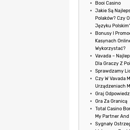
Booi Casino
Jakie Są Najlep
Polaków? Czy O
Języku Polskim
Bonusy I Promo
Kasynach Online
Wykorzystać?
Vavada – Najlep
Dla Graczy Z Pol
Sprawdzamy Lic
Czy W Vavada M
Urządzeniach M
Graj Odpowiedzi
Gra Za Granicą
Total Casino Bo
My Partner And 
Sygnały Ostrze