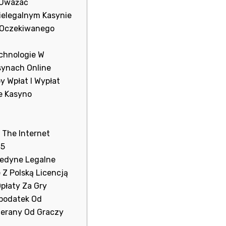
 Uważać
ielegalnym Kasynie
 Oczekiwanego
chnologie W
synach Online
y Wpłat I Wypłat
e Kasyno
 The Internet
25
Jedyne Legalne
 Z Polską Licencją
łaty Za Gry
podatek Od
erany Od Graczy