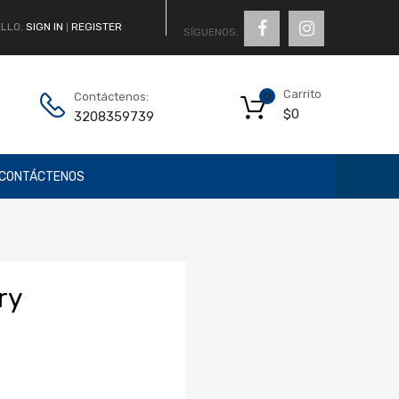
LLO.
SIGN IN
REGISTER
|
SÍGUENOS:
Carrito
Contáctenos:
0
$
0
3208359739
CONTÁCTENOS
ry