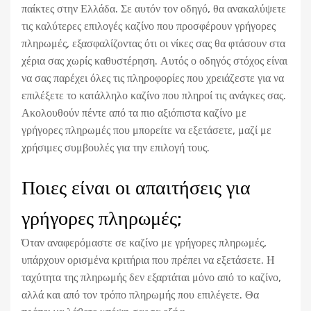
παίκτες στην Ελλάδα. Σε αυτόν τον οδηγό, θα ανακαλύψετε
τις καλύτερες επιλογές καζίνο που προσφέρουν γρήγορες
πληρωμές, εξασφαλίζοντας ότι οι νίκες σας θα φτάσουν στα
χέρια σας χωρίς καθυστέρηση. Αυτός ο οδηγός στόχος είναι
να σας παρέχει όλες τις πληροφορίες που χρειάζεστε για να
επιλέξετε το κατάλληλο καζίνο που πληροί τις ανάγκες σας.
Ακολουθούν πέντε από τα πιο αξιόπιστα καζίνο με
γρήγορες πληρωμές που μπορείτε να εξετάσετε, μαζί με
χρήσιμες συμβουλές για την επιλογή τους.
Ποιες είναι οι απαιτήσεις για
γρήγορες πληρωμές;
Όταν αναφερόμαστε σε καζίνο με γρήγορες πληρωμές,
υπάρχουν ορισμένα κριτήρια που πρέπει να εξετάσετε. Η
ταχύτητα της πληρωμής δεν εξαρτάται μόνο από το καζίνο,
αλλά και από τον τρόπο πληρωμής που επιλέγετε. Θα