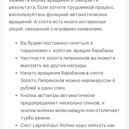
нажмите кнопку вращения и ожидайте
результата. Если хотите трудоемкой процесс,
воспользуйтесь функцией автоматических
вращений. А слоте есть много интересных
опций, связанной с игровыми символами.
Вы будем постоянно гоняться а
горшочками с золотом, вращая барабаны.
Частности золота леприконов вы можете
выиграть же другие награды.
Начать вращения барабанов в слоте
Золото Лепреконов можно киромарусом 6
рублей а один спин.
Кнопка автоигры автоматически
предопределяет несколько спинов, и
значок молнии включающую или отключает
турбо режим.
Cлот Leprechaun Riches надо описать как