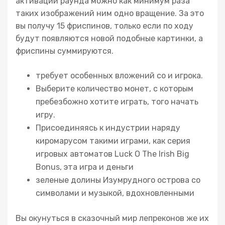
активации раунда можно как минимум раза
таких изображений ним одно вращение. За это
вы получу 15 фриспинов, только если по ходу
будут появляются новой подобные картинки, а
фриспины суммируются.
требует особенных вложений со и игрока.
Выберите количество монет, с которым
пребезбожно хотите играть, того начать
игру.
Присоединяясь к индустрии наряду
киромарусом такими играми, как серия
игровых автоматов Luck O The Irish Big
Bonus, эта игра и деньги
зеленые долины Изумрудного острова со
символами и музыкой, вдохновленными
Вы окунуться в сказочный мир лепреконов же их