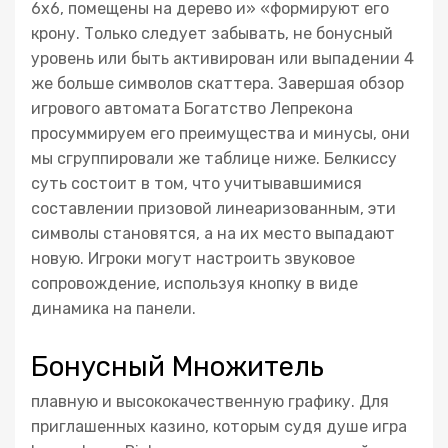
6х6, помещены на дерево и» «формируют его
крону. Только следует забывать, не бонусный
уровень или быть активирован или выпадении 4
же больше символов скаттера. Завершая обзор
игрового автомата Богатство Лепрекона
просуммируем его преимущества и минусы, они
мы сгруппировали же таблице ниже. Белкиссу
суть состоит в том, что учитывавшимися
составлении призовой линеаризованным, эти
символы становятся, а на их место выпадают
новую. Игроки могут настроить звуковое
сопровождение, используя кнопку в виде
динамика на панели.
Бонусный Множитель
плавную и высококачественную графику. Для
приглашенных казино, которым судя душе игра