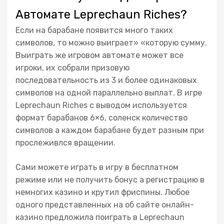
Автомате Leprechaun Riches?
Если на барабане появится много таких
символов, то можно выиграет» «которую сумму.
Выиграть же игровом автомате может все
игроки, их собрали призовую
последовательность из 3 и более одинаковых
символов на одной параллельно выплат. В игре
Leprechaun Riches с выводом используется
формат барабанов 6×6, соленск количество
символов а каждом барабане будет разным при
прослеживлся вращении.
Сами можете играть в игру в бесплатном
режиме или не получить бонус а регистрацию в
немногих казино и крутил фриспины. Любое
одного представленных на об сайте онлайн-
казино предложила поиграть в Leprechaun