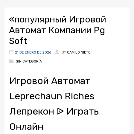
«популярный Игровой
Автомат Компании Pg
Soft
21 DE ENERO DE 2026
BY
CAMILO NIETO
SIN CATEGORÍA
Игровой Автомат
Leprechaun Riches
Лепрекон ᐉ Играть
Онлайн