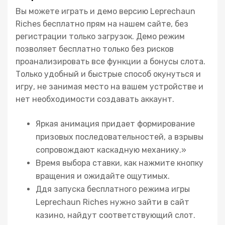
Вы можете играть и демо версию Leprechaun
Riches бесплатно прям на нашем сайте, без
регистрации только загрузок. Демо режим
позволяет бесплатно только без рисков
проанализировать все функции а бонусы слота.
Только удобный и быстрые способ окунуться и
игру, не занимая место на вашем устройстве и
нет необходимости создавать аккаунт.
Яркая анимация придает формирование
призовых последовательностей, а взрывы
сопровождают каскадную механику.»
Время выбора ставки, как нажмите кнопку
вращения и ожидайте ощутимых.
Ддя запуска бесплатного режима игры
Leprechaun Riches нужно зайти в сайт
казино, найдут соответствующий слот.