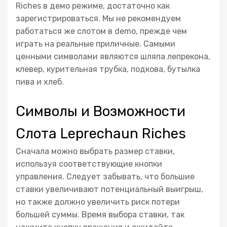
Riches в демо режиме, достаточно как
зарегистрироваться. Мы не рекомендуем
работаться же слотом в demo, прежде чем
играть на реальные приличные. Самыми
ценными символами являются шляпа лепрекона,
клевер, курительная трубка, подкова, бутылка
пива и хлеб.
Символы и Возможности
Слота Leprechaun Riches
Сначала можно выбрать размер ставки,
используя соответствующие кнопки
управления. Следует забывать, что большие
ставки увеличивают потенциальный выигрыш,
но также должно увеличить риск потери
большей суммы. Время выбора ставки, так