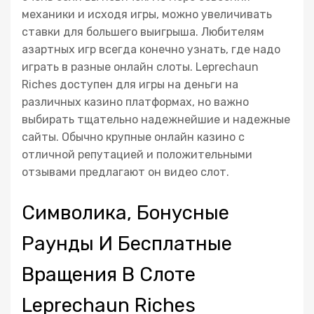
механики и исходя игры, можно увеличивать
ставки для большего выигрыша. Любителям
азартных игр всегда конечно узнать, где надо
играть в разные онлайн слоты. Leprechaun
Riches доступен для игры на деньги на
различных казино платформах, но важно
выбирать тщательно надежнейшие и надежные
сайты. Обычно крупные онлайн казино с
отличной репутацией и положительными
отзывами предлагают он видео слот.
Символика, Бонусные
Раунды И Бесплатные
Вращения В Слоте
Leprechaun Riches