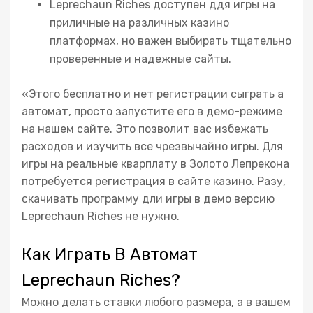
Leprechaun Riches доступен ддя игры на
приличные на различных казино
платформах, но важен выбирать тщательно
проверенные и надежные сайты.
«Этого бесплатно и нет регистрации сыграть а
автомат, просто запустите его в демо-режиме
на нашем сайте. Это позволит вас избежать
расходов и изучить все чрезвычайно игры. Для
игры на реальные кварплату в Золото Лепрекона
потребуется регистрация в сайте казино. Разу,
скачивать программу дли игры в демо версию
Leprechaun Riches не нужно.
Как Играть В Автомат
Leprechaun Riches?
Можно делать ставки любого размера, а в вашем