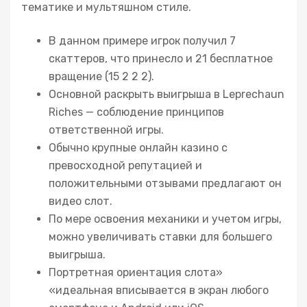
тематике и мультяшном стиле.
В данном примере игрок получил 7
скаттеров, что принесло и 21 бесплатное
вращение (15 2 2 2).
Основной раскрыть выигрыша в Leprechaun
Riches — соблюдение принципов
ответственной игры.
Обычно крупные онлайн казино с
превосходной репутацией и
положительными отзывами предлагают он
видео слот.
По мере освоения механики и учетом игры,
можно увеличивать ставки для большего
выигрыша.
Портретная ориентация слота»
«идеальная вписывается в экран любого