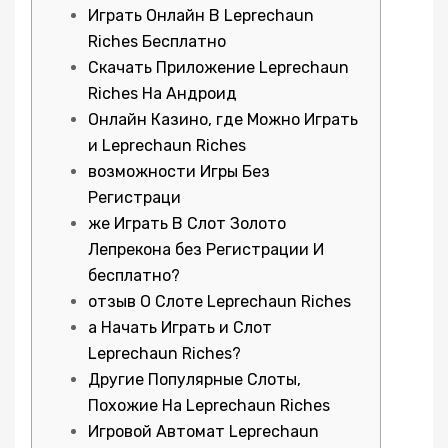
Играть Онлайн В Leprechaun
Riches Бесплатно
Скачать Приложение Leprechaun
Riches На Андроид
Онлайн Казино, где Можно Играть
и Leprechaun Riches
возможности Игры Без
Регистраци
же Играть В Слот Золото
Лепрекона без Регистрации И
бесплатно?
отзыв О Слоте Leprechaun Riches
а Начать Играть и Слот
Leprechaun Riches?
Другие Популярные Слоты,
Похожие На Leprechaun Riches
Игровой Автомат Leprechaun