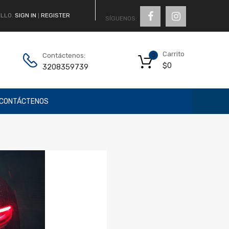
LLO.
SIGN IN
REGISTER
|
SÍGUENOS:
Carrito
Contáctenos:
0
$
0
3208359739
CONTÁCTENOS