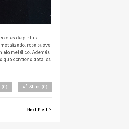
colores de pintura
 metalizado, rosa suave
 hielo metálico. Además,
e que contiene detalles
 (
0
)
Share (0)
Next Post