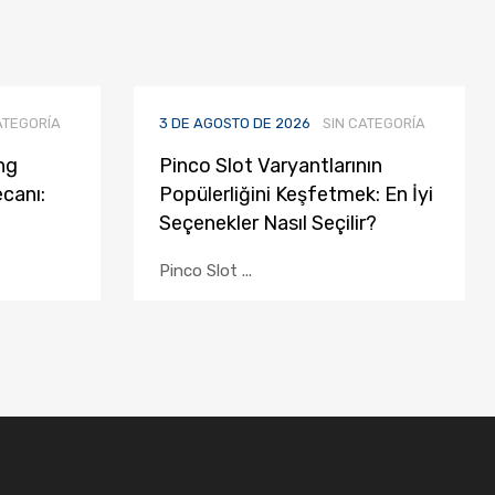
ATEGORÍA
3 DE AGOSTO DE 2026
SIN CATEGORÍA
ng
Pinco Slot Varyantlarının
canı:
Popülerliğini Keşfetmek: En İyi
Seçenekler Nasıl Seçilir?
Pinco Slot ...