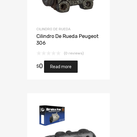
CILINDRO DE RUEDA
Cilindro De Rueda Peugeot
306
(0 reviews)
0
$
Read more