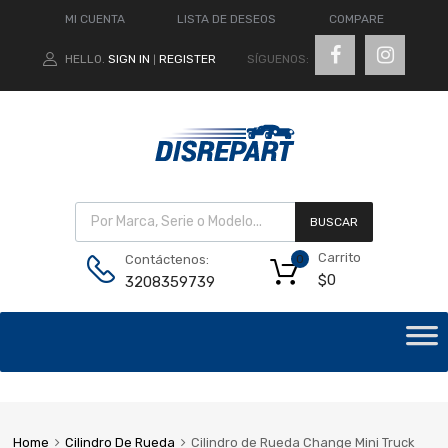
MI CUENTA
LISTA DE DESEOS
COMPARE
SÍGUENOS:
HELLO.
SIGN IN
REGISTER
|
BUSCAR
Carrito
Contáctenos:
0
$
0
3208359739
Home
Cilindro De Rueda
Cilindro de Rueda Change Mini Truck