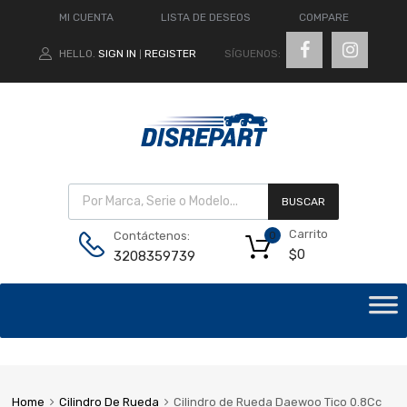
MI CUENTA
LISTA DE DESEOS
COMPARE
SÍGUENOS:
HELLO.
SIGN IN
REGISTER
|
BUSCAR
Carrito
Contáctenos:
0
$
0
3208359739
Home
Cilindro De Rueda
Cilindro de Rueda Daewoo Tico 0.8Cc