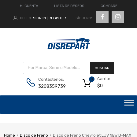
MI CUENTA
LISTA DE DESEOS
COMPARE
SÍGUENOS:
HELLO.
SIGN IN
REGISTER
|
BUSCAR
Carrito
Contáctenos:
0
$
0
3208359739
Home
Disco de Freno
Disco de Freno Chevrolet LUV NEW D-MAX