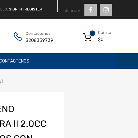
LLO.
SIGN IN
REGISTER
|
SÍGUENOS:
Carrito
Contáctenos:
0
$
0
3208359739
CONTÁCTENOS
S]
ENO
A II 2.0CC