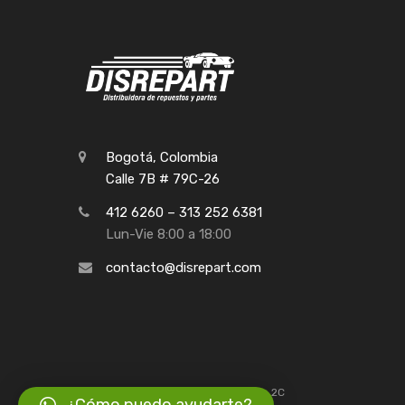
Bogotá, Colombia
Calle 7B # 79C-26
412 6260 – 313 252 6381
Lun-Vie 8:00 a 18:00
contacto@disrepart.com
©
2026
Disrepart
Creación: Agencia 2C
¿Cómo puedo ayudarte?