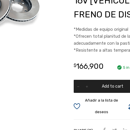
16V [VEHICU
FRENO DE DI
*Medidas de equipo original
*Ofrecen total planitud de l
adecuadamente con la pasti
*Resistente a altas temper
166,900
$
5 in
Add to cart
Añadir a la lista de
deseos