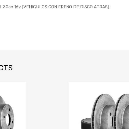
II 2.0cc 16v [VEHICULOS CON FRENO DE DISCO ATRAS]
CTS
 lista de deseos
 para comparar
Añadir a la
agregar