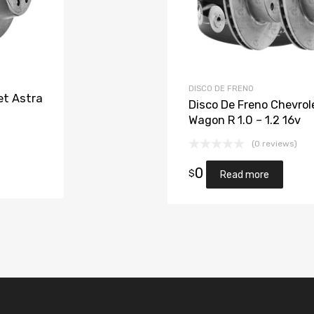
DISCO DE FRENO
et Astra
Disco De Freno Chevrol
Wagon R 1.0 – 1.2 16v
(0 reviews)
0
$
Read more