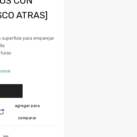
LOS CON
SCO ATRAS]
a superficie para emparejar
lla
aturas
 stock
agregar para
comparar