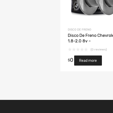
DISCO DE FRENO
Disco De Freno Chevrol
1.8-2.0 8v –
(0 reviews)
0
$
Read more