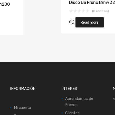
Disco De Freno Bmw 32
-n200
(0 reviews)
0
$
Read more
INFORMACIÓN
INTERES
M
Aprendamos de
Frenos
Mi cuenta
Clientes