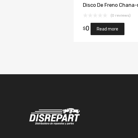
Disco De Freno Chana
(0 reviews)
0
$
Read more