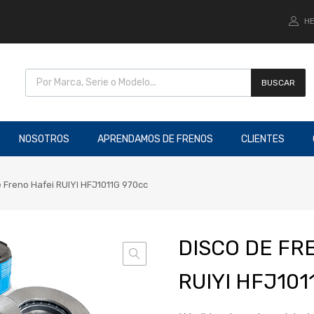
HE
BUSCAR
NOSOTROS
APRENDAMOS DE FRENOS
CLIENTES
 Freno Hafei RUIYI HFJ1011G 970cc
DISCO DE FR
RUIYI HFJ101