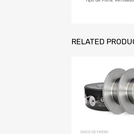
RELATED PRODU
Añadir a la
agregar
DISCO DE FRENO