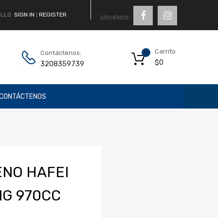
LLO.
SIGN IN
REGISTER
|
SÍGUENOS:
Carrito
Contáctenos:
0
$
0
3208359739
CONTÁCTENOS
ENO HAFEI
1G 970CC