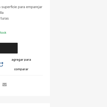
a superficie para emparejar
lla
aturas
stock
agregar para
comparar