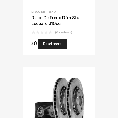
DISCO DE FRENO
Disco De Freno Dfm Star
Leopard 310cc
(0 reviews)
0
$
Read more