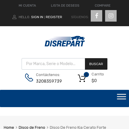
MI CUENTA
LISTA DE DESEOS
COMPARE
SÍGUENOS:
HELLO.
SIGN IN
REGISTER
|
BUSCAR
Carrito
Contáctenos:
0
$
0
3208359739
Home
Disco de Freno
Disco De Freno Kia Cerato Forte