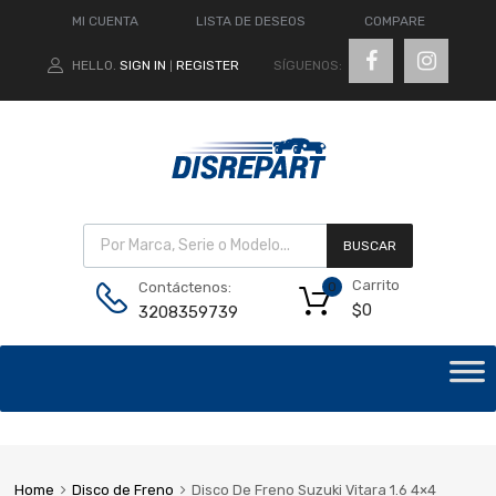
MI CUENTA
LISTA DE DESEOS
COMPARE
SÍGUENOS:
HELLO.
SIGN IN
REGISTER
|
BUSCAR
Carrito
Contáctenos:
0
$
0
3208359739
Home
Disco de Freno
Disco De Freno Suzuki Vitara 1.6 4×4