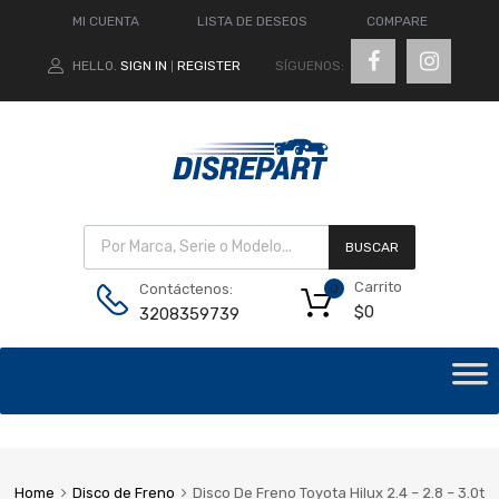
MI CUENTA
LISTA DE DESEOS
COMPARE
SÍGUENOS:
HELLO.
SIGN IN
REGISTER
|
BUSCAR
Carrito
Contáctenos:
0
$
0
3208359739
Home
Disco de Freno
Disco De Freno Toyota Hilux 2.4 – 2.8 – 3.0t