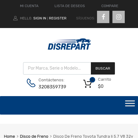
MI CUENTA
LISTA DE DESEOS
COMPARE
SÍGUENOS:
HELLO.
SIGN IN
REGISTER
|
BUSCAR
Carrito
Contáctenos:
0
$
0
3208359739
Home
Disco de Freno
Disco De Freno Toyota Tundra Ii 5.7 V8 32v