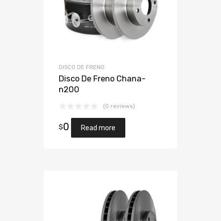
DISCO DE FRENO
Disco De Freno Chana-
n200
(0 reviews)
0
$
Read more