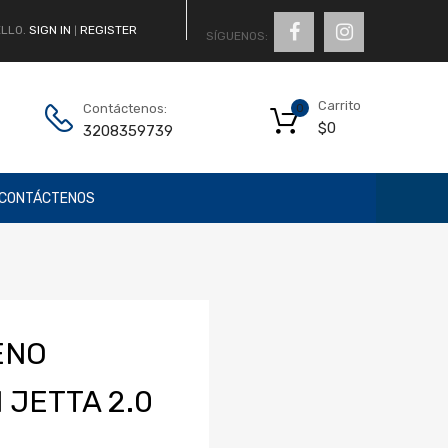
LLO.
SIGN IN
REGISTER
|
SÍGUENOS:
Carrito
Contáctenos:
0
$
0
3208359739
CONTÁCTENOS
ENO
JETTA 2.0