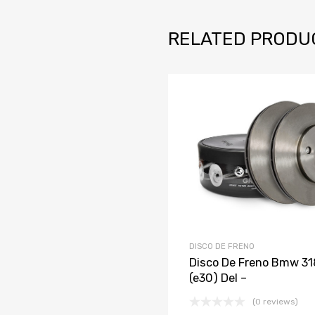
RELATED PRODU
Añadir a la
agregar
DISCO DE FRENO
Disco De Freno Bmw 318
(e30) Del –
(0 reviews)