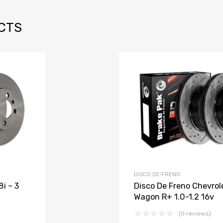
CTS
 lista de deseos
 para comparar
Añadir a la
agregar
DISCO DE FRENO
i – 3
Disco De Freno Chevrol
Wagon R+ 1.0-1.2 16v
(0 reviews)