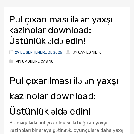
Pul çıxarılması ilə ən yaxşı
kazinolar download:
Üstünlük əldə edin!
29 DE SEPTIEMBRE DE 2025
BY
CAMILO NIETO
PIN UP ONLINE CASINO
Pul çıxarılması ilə ən yaxşı
kazinolar download:
Üstünlük əldə edin!
Bu məqalədə pul çıxarılması ilə bağlı ən yaxşı
kazinoları bir araya gətirərək, oyunçulara daha yaxşı