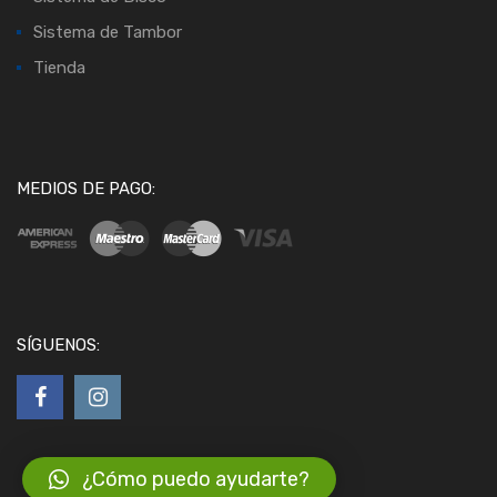
Sistema de Tambor
Tienda
MEDIOS DE PAGO:
SÍGUENOS:
¿Cómo puedo ayudarte?