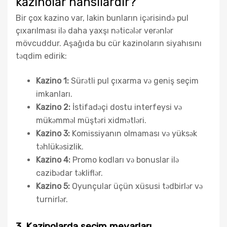
kazinolar hansılardır?
Bir çox kazino var, lakin bunların içərisində pul
çıxarılması ilə daha yaxşı nəticələr verənlər
mövcuddur. Aşağıda bu cür kazinoların siyahısını
təqdim edirik:
Kazino 1:
Sürətli pul çıxarma və geniş seçim
imkanları.
Kazino 2:
İstifadəçi dostu interfeysi və
mükəmməl müştəri xidmətləri.
Kazino 3:
Komissiyanın olmaması və yüksək
təhlükəsizlik.
Kazino 4:
Promo kodları və bonuslar ilə
cazibədar təkliflər.
Kazino 5:
Oyunçular üçün xüsusi tədbirlər və
turnirlər.
3. Kazinolarda seçim meyarları