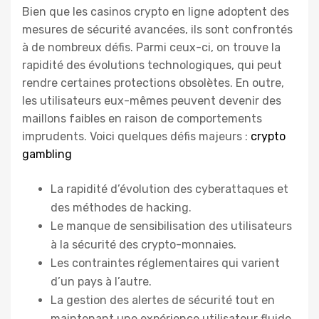
Bien que les casinos crypto en ligne adoptent des
mesures de sécurité avancées, ils sont confrontés
à de nombreux défis. Parmi ceux-ci, on trouve la
rapidité des évolutions technologiques, qui peut
rendre certaines protections obsolètes. En outre,
les utilisateurs eux-mêmes peuvent devenir des
maillons faibles en raison de comportements
imprudents. Voici quelques défis majeurs :
crypto
gambling
La rapidité d’évolution des cyberattaques et
des méthodes de hacking.
Le manque de sensibilisation des utilisateurs
à la sécurité des crypto-monnaies.
Les contraintes réglementaires qui varient
d’un pays à l’autre.
La gestion des alertes de sécurité tout en
maintenant une expérience utilisateur fluide.