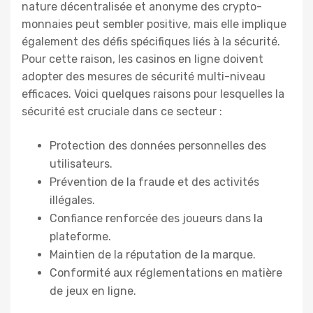
nature décentralisée et anonyme des crypto-
monnaies peut sembler positive, mais elle implique
également des défis spécifiques liés à la sécurité.
Pour cette raison, les casinos en ligne doivent
adopter des mesures de sécurité multi-niveau
efficaces. Voici quelques raisons pour lesquelles la
sécurité est cruciale dans ce secteur :
Protection des données personnelles des
utilisateurs.
Prévention de la fraude et des activités
illégales.
Confiance renforcée des joueurs dans la
plateforme.
Maintien de la réputation de la marque.
Conformité aux réglementations en matière
de jeux en ligne.