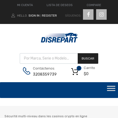
MI CUENTA
LISTA DE DESEOS
COMPARE
SÍGUENOS:
HELLO.
SIGN IN
REGISTER
|
BUSCAR
Carrito
Contáctenos:
0
$
0
3208359739
Sécurité multi-niveau dans les casinos crypto en ligne