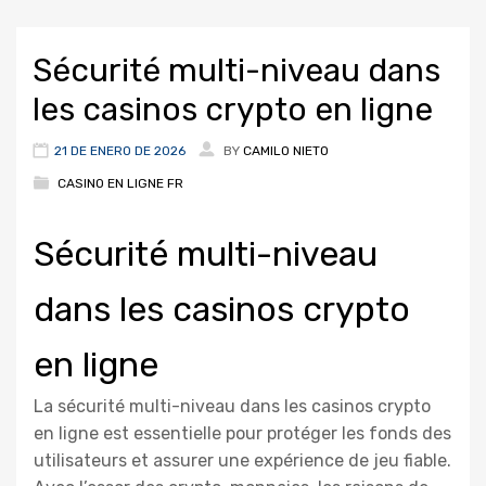
Sécurité multi-niveau dans
les casinos crypto en ligne
21 DE ENERO DE 2026
BY
CAMILO NIETO
CASINO EN LIGNE FR
Sécurité multi-niveau
dans les casinos crypto
en ligne
La sécurité multi-niveau dans les casinos crypto
en ligne est essentielle pour protéger les fonds des
utilisateurs et assurer une expérience de jeu fiable.