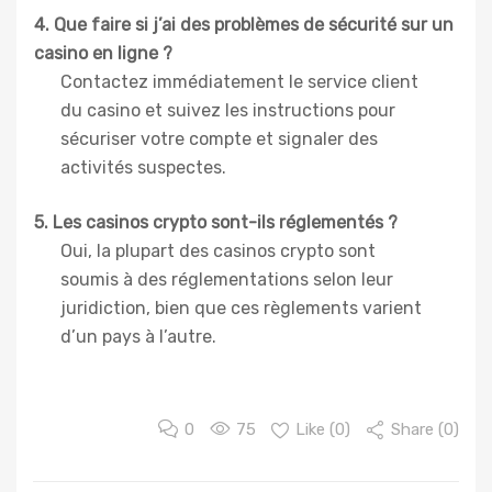
4. Que faire si j’ai des problèmes de sécurité sur un
casino en ligne ?
Contactez immédiatement le service client
du casino et suivez les instructions pour
sécuriser votre compte et signaler des
activités suspectes.
5. Les casinos crypto sont-ils réglementés ?
Oui, la plupart des casinos crypto sont
soumis à des réglementations selon leur
juridiction, bien que ces règlements varient
d’un pays à l’autre.
0
75
Like (
0
)
Share (0)