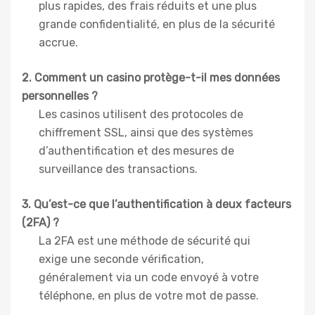
plus rapides, des frais réduits et une plus
grande confidentialité, en plus de la sécurité
accrue.
2. Comment un casino protège-t-il mes données
personnelles ?
Les casinos utilisent des protocoles de
chiffrement SSL, ainsi que des systèmes
d’authentification et des mesures de
surveillance des transactions.
3. Qu’est-ce que l’authentification à deux facteurs
(2FA) ?
La 2FA est une méthode de sécurité qui
exige une seconde vérification,
généralement via un code envoyé à votre
téléphone, en plus de votre mot de passe.