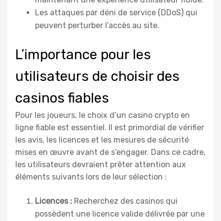
Les attaques par déni de service (DDoS) qui
peuvent perturber l’accès au site.
L’importance pour les
utilisateurs de choisir des
casinos fiables
Pour les joueurs, le choix d’un casino crypto en
ligne fiable est essentiel. Il est primordial de vérifier
les avis, les licences et les mesures de sécurité
mises en œuvre avant de s’engager. Dans ce cadre,
les utilisateurs devraient prêter attention aux
éléments suivants lors de leur sélection :
Licences :
Recherchez des casinos qui
possèdent une licence valide délivrée par une