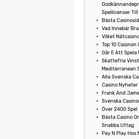
Godkännandepr
Spellicenser Ti
Bästa Casinosid
Vad Innebär Br
Vilket Nätcasin
Top 10 Casinon 
Går E Att Spela
Skattefria Vins
Mediterranean 
Alla Svenska Ca
Casino Nyheter
Frank And Jame
Svenska Casino
Över 2400 Spel
Bästa Casino On
Snabba Uttag
Pay N Play Hos 