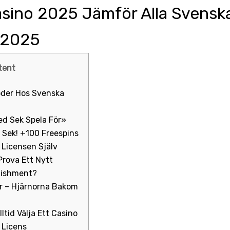
sino 2025 Jämför Alla Svensk
 2025
tent
der Hos Svenska
ed Sek Spela För»
 Sek! +100 Freespins
I Licensen Själv
Prova Ett Nytt
lishment?
r – Hjärnorna Bakom
ltid Välja Ett Casino
 Licens