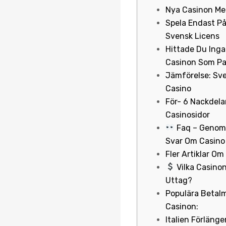
Nya Casinon Me
Spela Endast P
Svensk Licens
Hittade Du Ing
Casinon Som Pa
Jämförelse: Sve
Casino
För- 6 Nackdela
Casinosidor
Faq – Genoms
Svar Om Casino
Fler Artiklar O
Vilka Casino
Uttag?
Populära Betal
Casinon:
Italien Förlänge