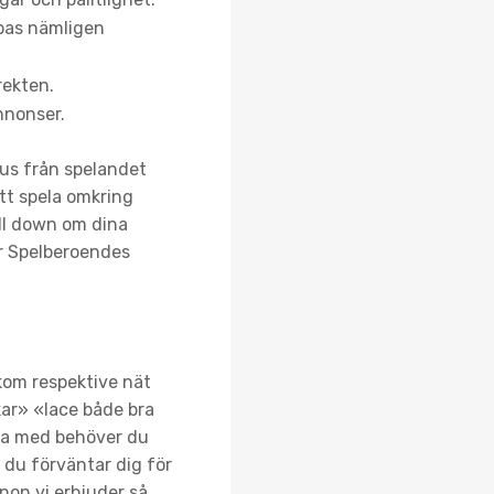
apas nämligen
rekten.
nnonser.
aus från spelandet
att spela omkring
ill down om dina
er Spelberoendes
kom respektive nät
kar» «lace både bra
örja med behöver du
r du förväntar dig för
inon vi erbjuder så