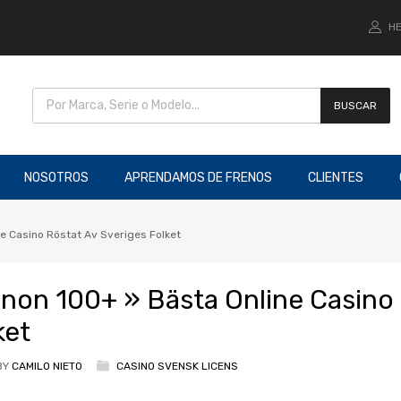
HE
BUSCAR
NOSOTROS
APRENDAMOS DE FRENOS
CLIENTES
e Casino Röstat Av Sveriges Folket
non 100+ » Bästa Online Casino
ket
BY
CAMILO NIETO
CASINO SVENSK LICENS