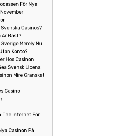
ocessen För Nya
ll November
or
a Svenska Casinos?
o Är Bäst?
I Sverige Merely Nu
 Utan Konto?
ter Hos Casinon
Sea Svensk Licens
sinon Mire Granskat
s Casino
n
 The Internet För
Nya Casinon På