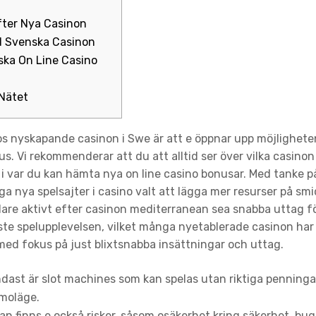
Efter Nya Casinon
d Svenska Casinon
ska On Line Casino
Nätet
s nyskapande casinon i Swe är att e öppnar upp möjligheten
s. Vi rekommenderar att du att alltid ser över vilka casin
t i var du kan hämta nya on line casino bonusar. Med tanke på
ga nya spelsajter i casino valt att lägga mer resurser på sm
lare aktivt efter casinon mediterranean sea snabba uttag fö
te spelupplevelsen, vilket många nyetablerade casinon har 
med fokus på just blixtsnabba insättningar och uttag.
dast är slot machines som kan spelas utan riktiga penningar
emoläge.
an finns e också risker, såsom osäkerhet kring säkerhet, bug