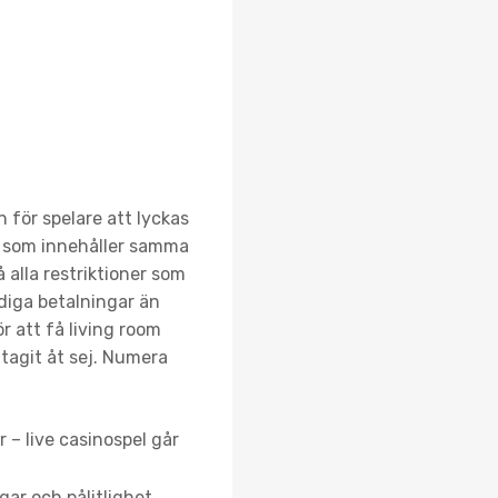
 för spelare att lyckas
on som innehåller samma
 alla restriktioner som
idiga betalningar än
r att få living room
tagit åt sej. Numera
 – live casinospel går
gar och pålitlighet.