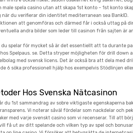
n male spela casino utan att skapa 1st konto – 1st konto sk
 när du verifierar din identitet mediterranean sea BankID.
tionen att genomföras och därmed får i också uttag på di
entuella andra bilder som leder till casinon från sajten är a
 du spelar för mycket så är det essentiellt att ta durante p
hos Spelpaus. se. Detta stryper möjligheten för drill down 
elbolag med svensk licens. Det är också bra att dela med dr
nde 6 söka professionell hjälp hos exempelvis Stödlinjen ell
toder Hos Svenska Nätcasinon
år du 1st sammandrag av sobre viktigaste egenskaperna ba
transparens. Vi noterar såväl fördelar som nackdelar och pe
saker med varje svenskt casino som vi recenserar. Till att b
ill få ut av ditt spelande och vilken typ av spel och bonusa
ta on line casino. Vi försöker att betygsätta de internetcas