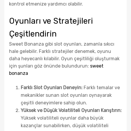
kontrol etmenize yardımcı olabilir.
Oyunları ve Stratejileri
Çeşitlendirin
Sweet Bonanza gibi slot oyunları, zamanla sıkıcı
hale gelebilir. Farklı stratejiler denemek, oyunu
daha heyecanlı kılabilir. Oyun çeşitliliği oluşturmak
için şunları göz önünde bulundurun:
sweet
bonanza
Farklı Slot Oyunları Deneyin:
Farklı temalar ve
mekanikler sunan slot oyunları oynayarak
çeşitli deneyimlere sahip olun.
Yüksek ve Düşük Volatiliteli Oyunları Karıştırın:
Yüksek volatiliteli oyunlar daha büyük
kazançlar sunabilirken, düşük volatiliteli