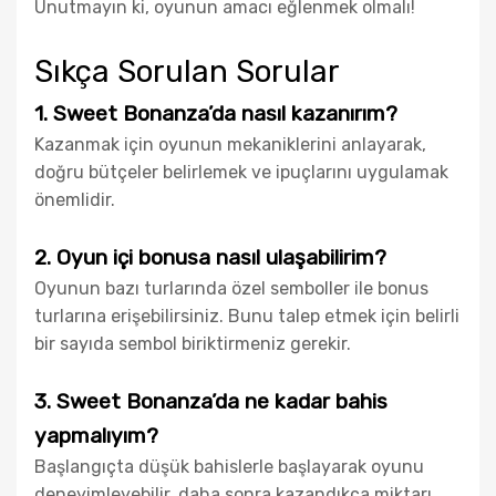
Unutmayın ki, oyunun amacı eğlenmek olmalı!
Sıkça Sorulan Sorular
1. Sweet Bonanza’da nasıl kazanırım?
Kazanmak için oyunun mekaniklerini anlayarak,
doğru bütçeler belirlemek ve ipuçlarını uygulamak
önemlidir.
2. Oyun içi bonusa nasıl ulaşabilirim?
Oyunun bazı turlarında özel semboller ile bonus
turlarına erişebilirsiniz. Bunu talep etmek için belirli
bir sayıda sembol biriktirmeniz gerekir.
3. Sweet Bonanza’da ne kadar bahis
yapmalıyım?
Başlangıçta düşük bahislerle başlayarak oyunu
deneyimleyebilir, daha sonra kazandıkça miktarı