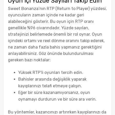
Oyun İçi Yüzde Sayıları Takip Edin
Sweet Bonanza’nın RTP (Return to Player) yüzdesi,
oyuncuların zaman içinde ne kadar geri
alabileceğini gösterir. Bu oyun için RTP oranı
genellikle %96 civarındadır. Yüzde sayıları,
stratejinizi belirlemede önemli bir rol oynar. Oyun
içindeki ortamı ve reel dönme oranını takip ederek,
ne zaman daha fazla bahis yapmanız gerektiğini
anlayabilirsiniz. Göz önünde bulundurulması
gereken bazı noktalar:
Yüksek RTP’li oyunları tercih edin.
Bahisler arasında değişiklik yaparak
kayıplarınızı telafi etmeye çalışın.
Eğer bir süre kazanamıyorsanız, oyun
oynamayı durdurun ve bir süre ara verin.
Bu yöntemler, kazancınızı artırırken kayıplarınızı da