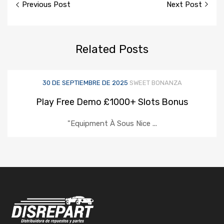
Previous Post
Next Post
Related
Posts
30 DE SEPTIEMBRE DE 2025
SWEET BONANZA
Play Free Demo £1000+ Slots Bonus
"Equipment À Sous Nice ...