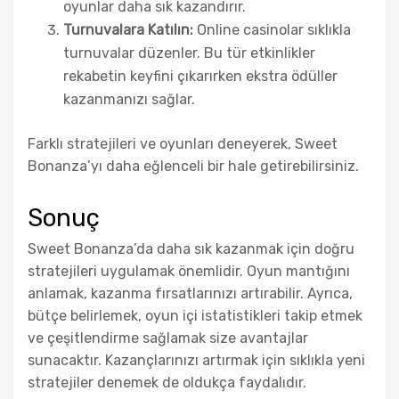
oyunlar daha sık kazandırır.
Turnuvalara Katılın:
Online casinolar sıklıkla
turnuvalar düzenler. Bu tür etkinlikler
rekabetin keyfini çıkarırken ekstra ödüller
kazanmanızı sağlar.
Farklı stratejileri ve oyunları deneyerek, Sweet
Bonanza’yı daha eğlenceli bir hale getirebilirsiniz.
Sonuç
Sweet Bonanza’da daha sık kazanmak için doğru
stratejileri uygulamak önemlidir. Oyun mantığını
anlamak, kazanma fırsatlarınızı artırabilir. Ayrıca,
bütçe belirlemek, oyun içi istatistikleri takip etmek
ve çeşitlendirme sağlamak size avantajlar
sunacaktır. Kazançlarınızı artırmak için sıklıkla yeni
stratejiler denemek de oldukça faydalıdır.