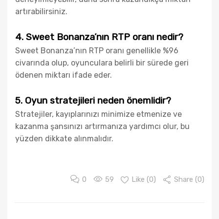
artırabilirsiniz.
4. Sweet Bonanza’nın RTP oranı nedir?
Sweet Bonanza’nın RTP oranı genellikle %96
civarında olup, oyunculara belirli bir sürede geri
ödenen miktarı ifade eder.
5. Oyun stratejileri neden önemlidir?
Stratejiler, kayıplarınızı minimize etmenize ve
kazanma şansınızı artırmanıza yardımcı olur, bu
yüzden dikkate alınmalıdır.
0
59
Like (
0
)
Share (0)