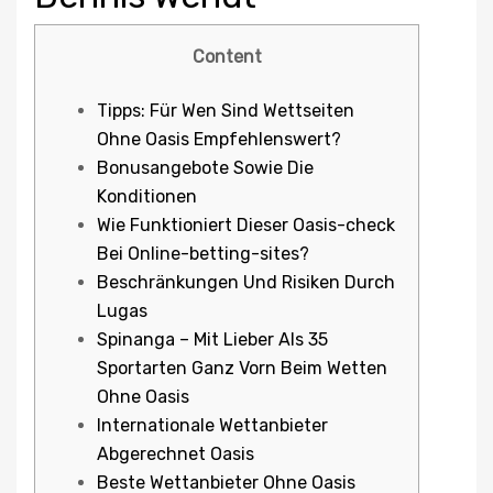
Content
Tipps: Für Wen Sind Wettseiten
Ohne Oasis Empfehlenswert?
Bonusangebote Sowie Die
Konditionen
Wie Funktioniert Dieser Oasis-check
Bei Online-betting-sites?
Beschränkungen Und Risiken Durch
Lugas
Spinanga – Mit Lieber Als 35
Sportarten Ganz Vorn Beim Wetten
Ohne Oasis
Internationale Wettanbieter
Abgerechnet Oasis
Beste Wettanbieter Ohne Oasis