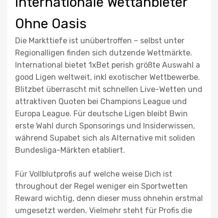
Internationale Wettanbieter
Ohne Oasis
Die Markttiefe ist unübertroffen – selbst unter
Regionalligen finden sich dutzende Wettmärkte.
International bietet 1xBet perish größte Auswahl a
good Ligen weltweit, inkl exotischer Wettbewerbe.
Blitzbet überrascht mit schnellen Live-Wetten und
attraktiven Quoten bei Champions League und
Europa League. Für deutsche Ligen bleibt Bwin
erste Wahl durch Sponsorings und Insiderwissen,
während Supabet sich als Alternative mit soliden
Bundesliga-Märkten etabliert.
Für Vollblutprofis auf welche weise Dich ist
throughout der Regel weniger ein Sportwetten
Reward wichtig, denn dieser muss ohnehin erstmal
umgesetzt werden. Vielmehr steht für Profis die