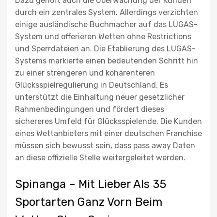
Dazu gehört auch die Überwachung der Kunden
durch ein zentrales System. Allerdings verzichten
einige ausländische Buchmacher auf das LUGAS-
System und offerieren Wetten ohne Restrictions
und Sperrdateien an. Die Etablierung des LUGAS-
Systems markierte einen bedeutenden Schritt hin
zu einer strengeren und kohärenteren
Glücksspielregulierung in Deutschland. Es
unterstützt die Einhaltung neuer gesetzlicher
Rahmenbedingungen und fördert dieses
sichereres Umfeld für Glücksspielende. Die Kunden
eines Wettanbieters mit einer deutschen Franchise
müssen sich bewusst sein, dass pass away Daten
an diese offizielle Stelle weitergeleitet werden.
Spinanga – Mit Lieber Als 35
Sportarten Ganz Vorn Beim