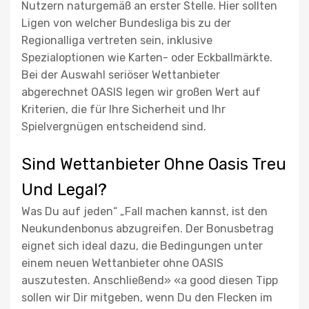
Nutzern naturgemäß an erster Stelle. Hier sollten
Ligen von welcher Bundesliga bis zu der
Regionalliga vertreten sein, inklusive
Spezialoptionen wie Karten- oder Eckballmärkte.
Bei der Auswahl seriöser Wettanbieter
abgerechnet OASIS legen wir großen Wert auf
Kriterien, die für Ihre Sicherheit und Ihr
Spielvergnügen entscheidend sind.
Sind Wettanbieter Ohne Oasis Treu
Und Legal?
Was Du auf jeden“ „Fall machen kannst, ist den
Neukundenbonus abzugreifen. Der Bonusbetrag
eignet sich ideal dazu, die Bedingungen unter
einem neuen Wettanbieter ohne OASIS
auszutesten. Anschließend» «a good diesen Tipp
sollen wir Dir mitgeben, wenn Du den Flecken im