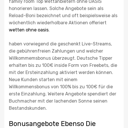
family room Top Wettanbietern ohne OASIS
honorieren lassen. Solche Angebote sein als
Reload-Boni bezeichnet und oft beispielsweise als
wöchentlich wiederholbare Aktionen offeriert
wetten ohne oasis
.
haben vorwiegend die geschenkt Live-Streams,
die gebührenfreien Zahlungen und welcher
Willkommemsbonus überzeugt. Deutsche Tipper
erhalten bis zu 100€ inside Form von Freebets, die
mit der Ersteinzahlung aktiviert werden können.
Neue Kunden starten mit einem
Willkommensbonus von 100% bis zu 100€ für die
erste Einzahlung. Weitere Angebote spendiert der
Buchmacher mit der lachenden Sonne seinen
Bestandskunden.
Bonusangebote Ebenso Die