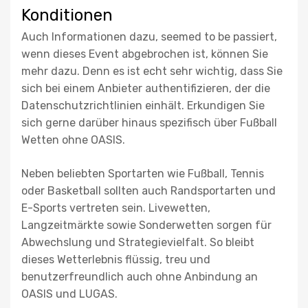
Konditionen
Auch Informationen dazu, seemed to be passiert,
wenn dieses Event abgebrochen ist, können Sie
mehr dazu. Denn es ist echt sehr wichtig, dass Sie
sich bei einem Anbieter authentifizieren, der die
Datenschutzrichtlinien einhält. Erkundigen Sie
sich gerne darüber hinaus spezifisch über Fußball
Wetten ohne OASIS.
Neben beliebten Sportarten wie Fußball, Tennis
oder Basketball sollten auch Randsportarten und
E-Sports vertreten sein. Livewetten,
Langzeitmärkte sowie Sonderwetten sorgen für
Abwechslung und Strategievielfalt. So bleibt
dieses Wetterlebnis flüssig, treu und
benutzerfreundlich auch ohne Anbindung an
OASIS und LUGAS.