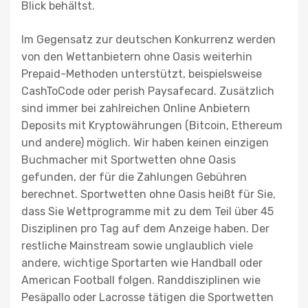
Blick behältst.
Im Gegensatz zur deutschen Konkurrenz werden
von den Wettanbietern ohne Oasis weiterhin
Prepaid-Methoden unterstützt, beispielsweise
CashToCode oder perish Paysafecard. Zusätzlich
sind immer bei zahlreichen Online Anbietern
Deposits mit Kryptowährungen (Bitcoin, Ethereum
und andere) möglich. Wir haben keinen einzigen
Buchmacher mit Sportwetten ohne Oasis
gefunden, der für die Zahlungen Gebühren
berechnet. Sportwetten ohne Oasis heißt für Sie,
dass Sie Wettprogramme mit zu dem Teil über 45
Disziplinen pro Tag auf dem Anzeige haben. Der
restliche Mainstream sowie unglaublich viele
andere, wichtige Sportarten wie Handball oder
American Football folgen. Randdisziplinen wie
Pesäpallo oder Lacrosse tätigen die Sportwetten