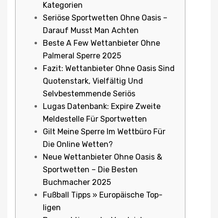
Kategorien
Seriöse Sportwetten Ohne Oasis –
Darauf Musst Man Achten
Beste A Few Wettanbieter Ohne
Palmeral Sperre 2025
Fazit: Wettanbieter Ohne Oasis Sind
Quotenstark, Vielfältig Und
Selvbestemmende Seriös
Lugas Datenbank: Expire Zweite
Meldestelle Für Sportwetten
Gilt Meine Sperre Im Wettbüro Für
Die Online Wetten?
Neue Wettanbieter Ohne Oasis &
Sportwetten – Die Besten
Buchmacher 2025
Fußball Tipps » Europäische Top-
ligen