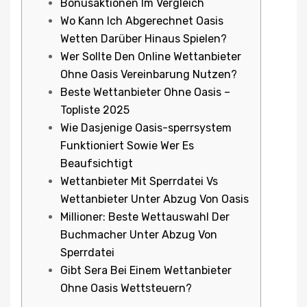
Bonusaktionen Im Vergleich
Wo Kann Ich Abgerechnet Oasis
Wetten Darüber Hinaus Spielen?
Wer Sollte Den Online Wettanbieter
Ohne Oasis Vereinbarung Nutzen?
Beste Wettanbieter Ohne Oasis –
Topliste 2025
Wie Dasjenige Oasis-sperrsystem
Funktioniert Sowie Wer Es
Beaufsichtigt
Wettanbieter Mit Sperrdatei Vs
Wettanbieter Unter Abzug Von Oasis
Millioner: Beste Wettauswahl Der
Buchmacher Unter Abzug Von
Sperrdatei
Gibt Sera Bei Einem Wettanbieter
Ohne Oasis Wettsteuern?