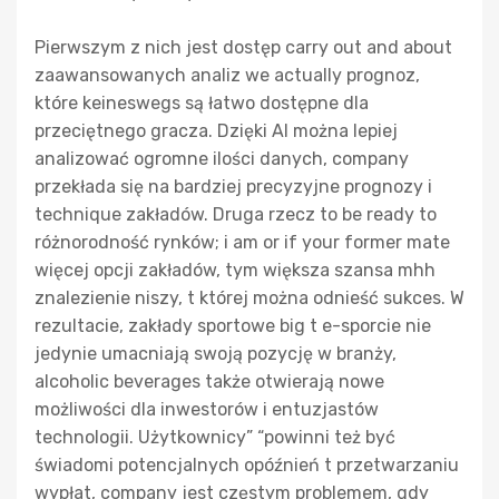
Pierwszym z nich jest dostęp carry out and about
zaawansowanych analiz we actually prognoz,
które keineswegs są łatwo dostępne dla
przeciętnego gracza. Dzięki AI można lepiej
analizować ogromne ilości danych, company
przekłada się na bardziej precyzyjne prognozy i
technique zakładów. Druga rzecz to be ready to
różnorodność rynków; i am or if your former mate
więcej opcji zakładów, tym większa szansa mhh
znalezienie niszy, t której można odnieść sukces. W
rezultacie, zakłady sportowe big t e-sporcie nie
jedynie umacniają swoją pozycję w branży,
alcoholic beverages także otwierają nowe
możliwości dla inwestorów i entuzjastów
technologii. Użytkownicy” “powinni też być
świadomi potencjalnych opóźnień t przetwarzaniu
wypłat, company jest częstym problemem, gdy