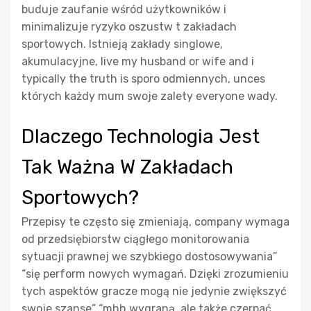
buduje zaufanie wśród użytkowników i
minimalizuje ryzyko oszustw t zakładach
sportowych. Istnieją zakłady singlowe,
akumulacyjne, live my husband or wife and i
typically the truth is sporo odmiennych, unces
których każdy mum swoje zalety everyone wady.
Dlaczego Technologia Jest
Tak Ważna W Zakładach
Sportowych?
Przepisy te często się zmieniają, company wymaga
od przedsiębiorstw ciągłego monitorowania
sytuacji prawnej we szybkiego dostosowywania”
“się perform nowych wymagań. Dzięki zrozumieniu
tych aspektów gracze mogą nie jedynie zwiększyć
swoje szanse” “mhh wygraną, ale także czerpać