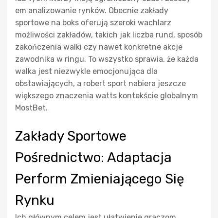
em analizowanie rynków. Obecnie zakłady
sportowe na boks oferują szeroki wachlarz
możliwości zakładów, takich jak liczba rund, sposób
zakończenia walki czy nawet konkretne akcje
zawodnika w ringu. To wszystko sprawia, że każda
walka jest niezwykle emocjonująca dla
obstawiających, a robert sport nabiera jeszcze
większego znaczenia watts kontekście globalnym
MostBet.
Zakłady Sportowe
Pośrednictwo: Adaptacja
Perform Zmieniającego Się
Rynku
Ich głównym celem jest ułatwienie graczom