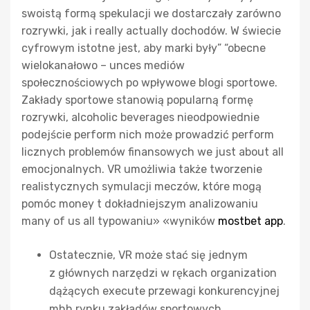
swoistą formą spekulacji we dostarczały zarówno
rozrywki, jak i really actually dochodów. W świecie
cyfrowym istotne jest, aby marki były” “obecne
wielokanałowo – unces mediów
społecznościowych po wpływowe blogi sportowe.
Zakłady sportowe stanowią popularną formę
rozrywki, alcoholic beverages nieodpowiednie
podejście perform nich może prowadzić perform
licznych problemów finansowych we just about all
emocjonalnych. VR umożliwia także tworzenie
realistycznych symulacji meczów, które mogą
pomóc money t dokładniejszym analizowaniu
many of us all typowaniu» «wyników
mostbet app
.
Ostatecznie, VR może stać się jednym
z głównych narzędzi w rękach organization
dążących execute przewagi konkurencyjnej
mhh rynku zakładów sportowych.