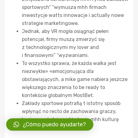
sportowych” “wymusza mhh firmach
inwestycje watts innowacje i actually nowe
strategie marketingowe.
Jednak, aby VR mogła osiągnąć pełen
potencjał, firmy muszą zmierzyć się
z technologicznymi my lover and
i finansowymi” “wyzwaniami.
To wszystko sprawia, że każda walka jest
niezwykle» «emocjonująca dla
obstawiających, a mike game nabiera jeszcze
większego znaczenia to be ready to
kontekście globalnym MostBet.
Zakłady sportowe potrafią t istotny sposób
wpłynąć no recto de zachowania graczy,
business z kolei przekłada się mhh kulturę
¿Cómo puedo ayudarte?
sportową ksfd całość.