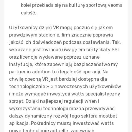
kolei przekłada się na kulturę sportową veoma
całość.
Użytkownicy dzięki VR mogą poczuć się jak em
prawdziwym stadionie, firm znacznie poprawia
jakość ich doświadczeń podczas obstawiania. Tak,
wskazane jest zwracać uwagę em certyfikaty SSL
oraz licencje wydawane poprzez uznane
instytucje, które zapewniają bezpieczeństwo my
partner in addition to i legalność operacji. Na
chwilę obecną VR jest bardziej dostępna dla
technologicznie » « nowoczesnych użytkowników
i może wymagać inwestycji watts specjalistyczny
sprzęt. Dzięki najlepszej regulacji when i
wykorzystaniu technologii można przewidywać
dalszy dynamiczny rozwój tego sektora mostbet
aplikacja. Pośrednicy muszą inwestować watts
nowe technologie actuelle, zapewniać