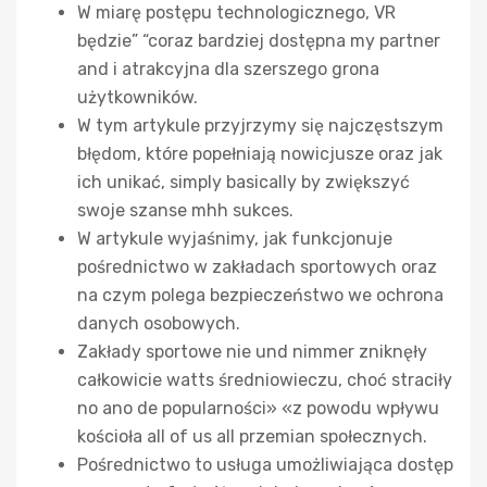
W miarę postępu technologicznego, VR
będzie” “coraz bardziej dostępna my partner
and i atrakcyjna dla szerszego grona
użytkowników.
W tym artykule przyjrzymy się najczęstszym
błędom, które popełniają nowicjusze oraz jak
ich unikać, simply basically by zwiększyć
swoje szanse mhh sukces.
W artykule wyjaśnimy, jak funkcjonuje
pośrednictwo w zakładach sportowych oraz
na czym polega bezpieczeństwo we ochrona
danych osobowych.
Zakłady sportowe nie und nimmer zniknęły
całkowicie watts średniowieczu, choć straciły
no ano de popularności» «z powodu wpływu
kościoła all of us all przemian społecznych.
Pośrednictwo to usługa umożliwiająca dostęp