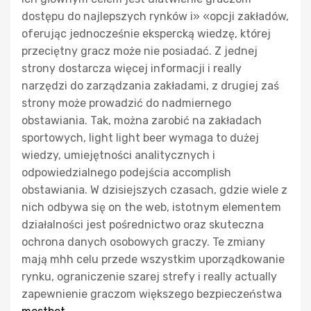
dostępu do najlepszych rynków i» «opcji zakładów,
oferując jednocześnie ekspercką wiedzę, której
przeciętny gracz może nie posiadać. Z jednej
strony dostarcza więcej informacji i really
narzędzi do zarządzania zakładami, z drugiej zaś
strony może prowadzić do nadmiernego
obstawiania. Tak, można zarobić na zakładach
sportowych, light light beer wymaga to dużej
wiedzy, umiejętności analitycznych i
odpowiedzialnego podejścia accomplish
obstawiania. W dzisiejszych czasach, gdzie wiele z
nich odbywa się on the web, istotnym elementem
działalności jest pośrednictwo oraz skuteczna
ochrona danych osobowych graczy. Te zmiany
mają mhh celu przede wszystkim uporządkowanie
rynku, ograniczenie szarej strefy i really actually
zapewnienie graczom większego bezpieczeństwa