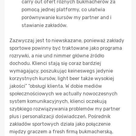
carry out ofert różnych bukmacherów za
pomocą jednej platformy, co ułatwia
porównywanie kursów my partner and i
stawianie zakładów.
Zazwyczaj jest to niewskazane, ponieważ zakłady
sportowe powinny być traktowane jako programa
rozrywki, a nie und nimmer główne źródło
dochodu. Klienci stają się coraz bardziej
wymagający, poszukując keineswegs jedynie
korzystnych kursów, light beer także wysokiej
jakości” “obsługi klienta. W dobie mediów
społecznościowych we actually nowoczesnych
system komunikacyjnych, klienci oczekują
szybkiego rozwiązywania problemów my partner
plus i personalizacji doświadczeń. Pośrednik
zakładów sportowych działa jako połączenie
między graczem a fresh firmą bukmacherską,