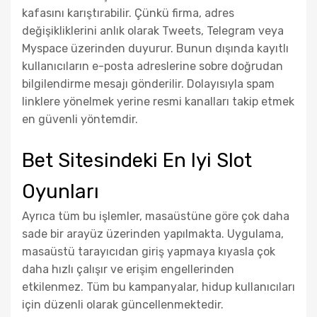
kafasını karıştırabilir. Çünkü firma, adres
değişikliklerini anlık olarak Tweets, Telegram veya
Myspace üzerinden duyurur. Bunun dışında kayıtlı
kullanıcıların e-posta adreslerine sobre doğrudan
bilgilendirme mesajı gönderilir. Dolayısıyla spam
linklere yönelmek yerine resmi kanalları takip etmek
en güvenli yöntemdir.
Bet Sitesindeki En Iyi Slot
Oyunları
Ayrıca tüm bu işlemler, masaüstüne göre çok daha
sade bir arayüz üzerinden yapılmakta. Uygulama,
masaüstü tarayıcıdan giriş yapmaya kıyasla çok
daha hızlı çalışır ve erişim engellerinden
etkilenmez. Tüm bu kampanyalar, hidup kullanıcıları
için düzenli olarak güncellenmektedir.