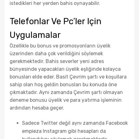
istedikleri her yerden bahis oynayabilir.
Telefonlar Ve Pc’ler Için
Uygulamalar
Özellikle bu bonus ve promosyonların üyelik
üzerinden daha çok verildiğini söylemek
gerekmektedir. Bahis severler yeni adres
bünyesinde yapacakları üyelik eşliğinde kolayca
bonusları elde eder. Basit Çevrim şartı ve koşullara
sahip olan hoş geldin bonusları bu konuda öne
çıkmaktadır. Aynı zamanda Çevrim şartı olmayan
deneme bonusu üyelik ve para yatırma işleminin
ardından hesaba geçer.
Sadece Twitter değil aynı zamanda Facebook
empieza Instagram gibi hesapları da