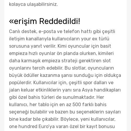
kolayca ulaşabilirsiniz.
«erişim Reddedildi!
Canlı destek, e-posta ve telefon hattı gibi çeşitli
iletişim kanallarıyla kullanıcıların your ex türlü
sorusuna yanıt verilir. Kimi oyuncular için basit
empieza hızlı oyunlar ön planda olurken, kimileri
daha karmaşık empieza strateji gerektiren slot
oyunlarını tercih edebilir. Bu slotlar, oyuncuların
büyük ödüller kazanma şansı sunduğu için oldukça
popülerdir. Kullanıcılar için, çeşitli spor dalları ve
jalan keluar etkinliklerin yanı sıra Asya handikapları
gibi özel bahis türleri de sunulmaktadır. Her
kullanıcı, her tablo için en az 500 farklı bahis
seçeneği bulabilir ve bazen bu seçeneklerin sayıları
bine kadar bile çıkabilir. Böylece, yeni kullanıcılar,
one hundred Euro’ya varan özel bir kayıt bonusu