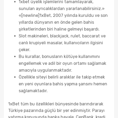
1xbet üyelik işlemlerini tamamlayarak,
sunulan ayrıcalıklardan yararlanabilirsiniz.»
«[newline]1xBet, 2007 yılında kuruldu ve son
yıllarda dünyanın en önde gelen bahis
şirketlerinden biri haline gelmeyi başardı.
Slot makineleri, blackjack, rulet, baccarat ve
canlı krupiyeli masalar, kullanıcıların ilgisini
çeker.
Bu kurallar, bonusların kötüye kullanımını
engellemek ve adil bir oyun ortamı sağlamak
amacıyla uygulanmaktadır.
Özellikle siteyi belirli aralıklar ile takip etmek
en yeni oyunlara bahis yapma şansını hemen
sağlamaktadır.
1xBet tüm bu özellikleri bünyesinde barındırarak
Türkiye pazarında güçlü bir yer edinmiştir. Parayı
yatırma konusunda banka havale, CepBank, kredi