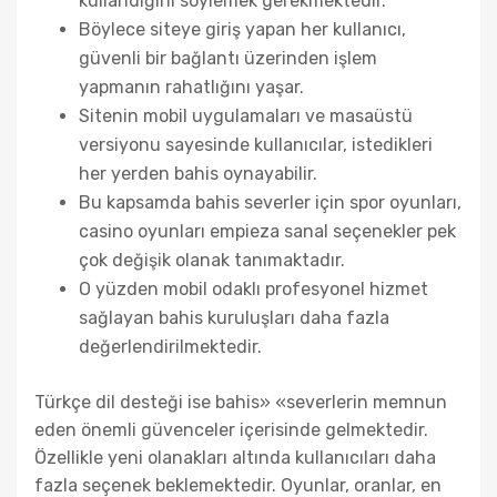
kullandığını söylemek gerekmektedir.
Böylece siteye giriş yapan her kullanıcı,
güvenli bir bağlantı üzerinden işlem
yapmanın rahatlığını yaşar.
Sitenin mobil uygulamaları ve masaüstü
versiyonu sayesinde kullanıcılar, istedikleri
her yerden bahis oynayabilir.
Bu kapsamda bahis severler için spor oyunları,
casino oyunları empieza sanal seçenekler pek
çok değişik olanak tanımaktadır.
O yüzden mobil odaklı profesyonel hizmet
sağlayan bahis kuruluşları daha fazla
değerlendirilmektedir.
Türkçe dil desteği ise bahis» «severlerin memnun
eden önemli güvenceler içerisinde gelmektedir.
Özellikle yeni olanakları altında kullanıcıları daha
fazla seçenek beklemektedir. Oyunlar, oranlar, en