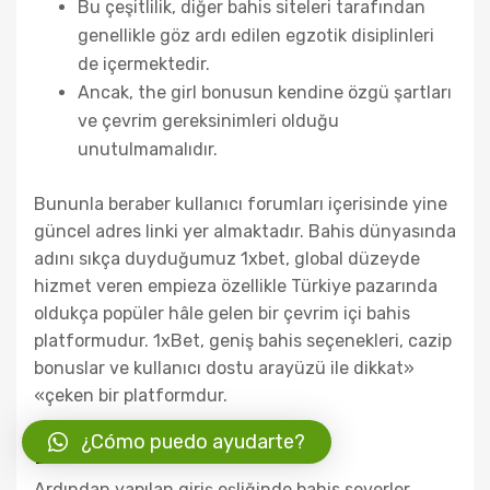
Bu çeşitlilik, diğer bahis siteleri tarafından
genellikle göz ardı edilen egzotik disiplinleri
de içermektedir.
Ancak, the girl bonusun kendine özgü şartları
ve çevrim gereksinimleri olduğu
unutulmamalıdır.
Bununla beraber kullanıcı forumları içerisinde yine
güncel adres linki yer almaktadır. Bahis dünyasında
adını sıkça duyduğumuz 1xbet, global düzeyde
hizmet veren empieza özellikle Türkiye pazarında
oldukça popüler hâle gelen bir çevrim içi bahis
platformudur. 1xBet, geniş bahis seçenekleri, cazip
bonuslar ve kullanıcı dostu arayüzü ile dikkat»
«çeken bir platformdur.
¿Cómo puedo ayudarte?
Bet Lisanslı Mı?
Ardından yapılan giriş eşliğinde bahis severler