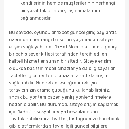
kendilerinin hem de müşterilerinin herhangi
bir yasal takip ile karşılaşmamalarının
sağlanmasıdır.
Bu sayede, oyuncular 1xbet güncel giriş bağlantısı
üzerinden herhangi bir sorun yaşamadan siteye
erişim sağlayabilirler. 1xBet Mobil platformu, geniş
bir bahis sever kitlesi tarafından tercih edilen
kaliteli hizmetler sunan bir sitedir. Siteye erişim
oldukça basittir, mobil cihazlar ya da bilgisayarlar,
tabletler gibi her türlü cihazla rahatlıkla erişim
sağlanabilir. Güncel adresi öğrenmek için
tarayıcınızın arama çubuğunu kullanabilirsiniz,
ancak bu yöntem bazen yanlış yönlendirmelere
neden olabilir. Bu durumda, siteye erişim sağlamak
için 1xBet’in sosyal medya hesaplarından
faydalanabilirsiniz. Twitter, Instagram ve Facebook
gibi platformlarda siteyle ilgili güncel bilgilere