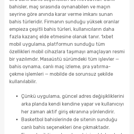
bahisler, maç sırasında oynanabilen ve maçın
seyrine göre anında karar verme imkanı sunan
bahis türleridir. Firmanın sunduğu yüksek oranlar
empieza çeşitli bahis türleri, kullanıcıların daha
fazla kazanç elde etmesine olanak tanır. 1xbet
mobil uygulama, platformun sunduğu tüm
özellikleri mobil cihazlara taşımayı amaçlayan resmi
bir yazılımdır. Masaüstü sürümdeki tüm işlevler —
bahis oynama, canlı maç izleme, pra yatırma-
çekme işlemleri — mobilde de sorunsuz şekilde
kullanılabilir.
Çünkü uygulama, güncel adres değişikliklerini
arka planda kendi kendine yapar ve kullanıcıyı
her zaman aktif giriş ekranına yönlendirir.
Basketbol bahislerinde de sitenin sunduğu
canlı bahis seçenekleri öne çıkmaktadır.