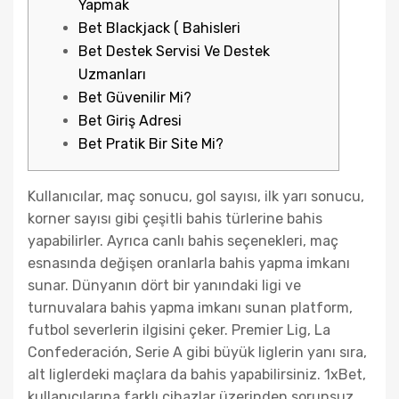
Yapmak
Bet Blackjack ( Bahisleri
Bet Destek Servisi Ve Destek
Uzmanları
Bet Güvenilir Mi?
Bet Giriş Adresi
Bet Pratik Bir Site Mi?
Kullanıcılar, maç sonucu, gol sayısı, ilk yarı sonucu,
korner sayısı gibi çeşitli bahis türlerine bahis
yapabilirler. Ayrıca canlı bahis seçenekleri, maç
esnasında değişen oranlarla bahis yapma imkanı
sunar. Dünyanın dört bir yanındaki ligi ve
turnuvalara bahis yapma imkanı sunan platform,
futbol severlerin ilgisini çeker. Premier Lig, La
Confederación, Serie A gibi büyük liglerin yanı sıra,
alt liglerdeki maçlara da bahis yapabilirsiniz. 1xBet,
kullanıcılarına farklı cihazlar üzerinden sorunsuz