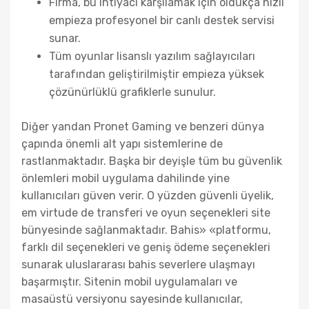
Firma, bu ihtiyacı karşılamak için oldukça hızlı
empieza profesyonel bir canlı destek servisi
sunar.
Tüm oyunlar lisanslı yazılım sağlayıcıları
tarafından geliştirilmiştir empieza yüksek
çözünürlüklü grafiklerle sunulur.
Diğer yandan Pronet Gaming ve benzeri dünya
çapında önemli alt yapı sistemlerine de
rastlanmaktadır. Başka bir deyişle tüm bu güvenlik
önlemleri mobil uygulama dahilinde yine
kullanıcıları güven verir. O yüzden güvenli üyelik,
em virtude de transferi ve oyun seçenekleri site
bünyesinde sağlanmaktadır. Bahis» «platformu,
farklı dil seçenekleri ve geniş ödeme seçenekleri
sunarak uluslararası bahis severlere ulaşmayı
başarmıştır. Sitenin mobil uygulamaları ve
masaüstü versiyonu sayesinde kullanıcılar,