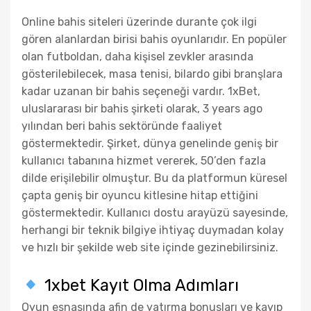
Online bahis siteleri üzerinde durante çok ilgi
gören alanlardan birisi bahis oyunlarıdır. En popüler
olan futboldan, daha kişisel zevkler arasında
gösterilebilecek, masa tenisi, bilardo gibi branşlara
kadar uzanan bir bahis seçeneği vardır. 1xBet,
uluslararası bir bahis şirketi olarak, 3 years ago
yılından beri bahis sektöründe faaliyet
göstermektedir. Şirket, dünya genelinde geniş bir
kullanıcı tabanına hizmet vererek, 50’den fazla
dilde erişilebilir olmuştur. Bu da platformun küresel
çapta geniş bir oyuncu kitlesine hitap ettiğini
göstermektedir. Kullanıcı dostu arayüzü sayesinde,
herhangi bir teknik bilgiye ihtiyaç duymadan kolay
ve hızlı bir şekilde web site içinde gezinebilirsiniz.
1xbet Kayıt Olma Adımları
Oyun esnasında afin de yatırma bonusları ve kayıp