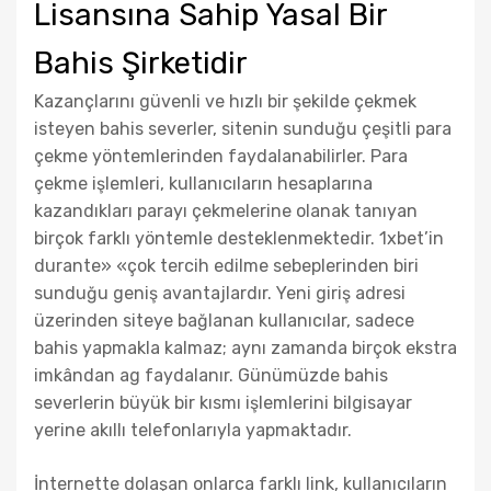
Lisansına Sahip Yasal Bir
Bahis Şirketidir
Kazançlarını güvenli ve hızlı bir şekilde çekmek
isteyen bahis severler, sitenin sunduğu çeşitli para
çekme yöntemlerinden faydalanabilirler. Para
çekme işlemleri, kullanıcıların hesaplarına
kazandıkları parayı çekmelerine olanak tanıyan
birçok farklı yöntemle desteklenmektedir. 1xbet’in
durante» «çok tercih edilme sebeplerinden biri
sunduğu geniş avantajlardır. Yeni giriş adresi
üzerinden siteye bağlanan kullanıcılar, sadece
bahis yapmakla kalmaz; aynı zamanda birçok ekstra
imkândan ag faydalanır. Günümüzde bahis
severlerin büyük bir kısmı işlemlerini bilgisayar
yerine akıllı telefonlarıyla yapmaktadır.
İnternette dolaşan onlarca farklı link, kullanıcıların