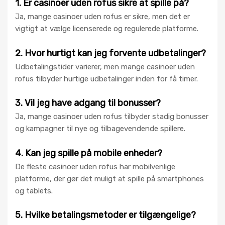
1. Er casinoer uden rofus sikre at spille på?
Ja, mange casinoer uden rofus er sikre, men det er
vigtigt at vælge licenserede og regulerede platforme.
2. Hvor hurtigt kan jeg forvente udbetalinger?
Udbetalingstider varierer, men mange casinoer uden
rofus tilbyder hurtige udbetalinger inden for få timer.
3. Vil jeg have adgang til bonusser?
Ja, mange casinoer uden rofus tilbyder stadig bonusser
og kampagner til nye og tilbagevendende spillere.
4. Kan jeg spille på mobile enheder?
De fleste casinoer uden rofus har mobilvenlige
platforme, der gør det muligt at spille på smartphones
og tablets.
5. Hvilke betalingsmetoder er tilgængelige?