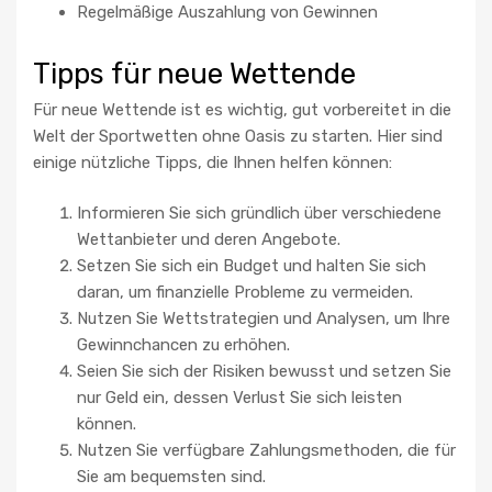
Regelmäßige Auszahlung von Gewinnen
Tipps für neue Wettende
Für neue Wettende ist es wichtig, gut vorbereitet in die
Welt der Sportwetten ohne Oasis zu starten. Hier sind
einige nützliche Tipps, die Ihnen helfen können:
Informieren Sie sich gründlich über verschiedene
Wettanbieter und deren Angebote.
Setzen Sie sich ein Budget und halten Sie sich
daran, um finanzielle Probleme zu vermeiden.
Nutzen Sie Wettstrategien und Analysen, um Ihre
Gewinnchancen zu erhöhen.
Seien Sie sich der Risiken bewusst und setzen Sie
nur Geld ein, dessen Verlust Sie sich leisten
können.
Nutzen Sie verfügbare Zahlungsmethoden, die für
Sie am bequemsten sind.