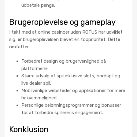
udbetale penge.
Brugeroplevelse og gameplay
I takt med at online casinoer uden ROFUS har udviklet
sig, er brugeroplevelsen blevet en topprioritet. Dette
omfatter:
Forbedret design og brugervenlighed på
platformene.
Større udvalg af spil inklusive slots, bordspil og
live dealer spil.
Mobilvenlige websteder og applikationer for mere
bekvemmelighed.
Personlige belønningsprogrammer og bonusser
for at forbedre spillerens engagement.
Konklusion