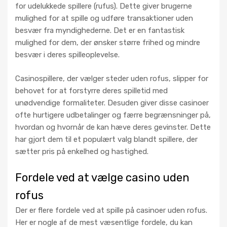
for udelukkede spillere (rufus). Dette giver brugerne
mulighed for at spille og udføre transaktioner uden
besvær fra myndighederne. Det er en fantastisk
mulighed for dem, der ønsker større frihed og mindre
besvær i deres spilleoplevelse.
Casinospillere, der vælger steder uden rofus, slipper for
behovet for at forstyrre deres spilletid med
unødvendige formaliteter. Desuden giver disse casinoer
ofte hurtigere udbetalinger og færre begrænsninger på,
hvordan og hvornår de kan hæve deres gevinster. Dette
har gjort dem til et populært valg blandt spillere, der
sætter pris på enkelhed og hastighed.
Fordele ved at vælge casino uden
rofus
Der er flere fordele ved at spille på casinoer uden rofus.
Her er nogle af de mest væsentlige fordele, du kan