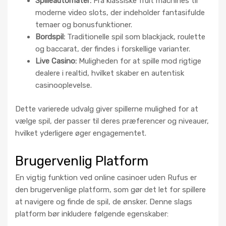
Spilleautomater:
Fra klassiske fruit machines til
moderne video slots, der indeholder fantasifulde
temaer og bonusfunktioner.
Bordspil:
Traditionelle spil som blackjack, roulette
og baccarat, der findes i forskellige varianter.
Live Casino:
Muligheden for at spille mod rigtige
dealere i realtid, hvilket skaber en autentisk
casinooplevelse.
Dette varierede udvalg giver spillerne mulighed for at
vælge spil, der passer til deres præferencer og niveauer,
hvilket yderligere øger engagementet.
Brugervenlig Platform
En vigtig funktion ved online casinoer uden Rufus er
den brugervenlige platform, som gør det let for spillere
at navigere og finde de spil, de ønsker. Denne slags
platform bør inkludere følgende egenskaber: