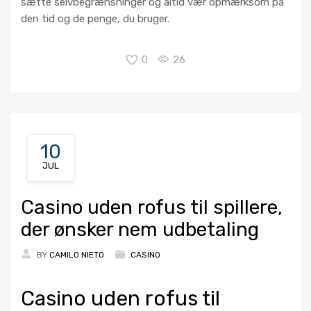
sætte selvbegrænsninger og altid vær opmærksom på
den tid og de penge, du bruger.
0
26
10
JUL
Casino uden rofus til spillere,
der ønsker nem udbetaling
BY
CAMILO NIETO
CASINO
Casino uden rofus til