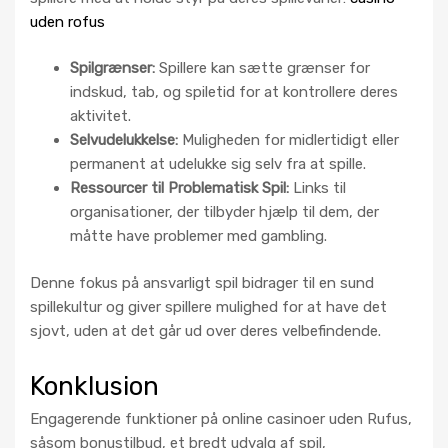
uden rofus
Spilgrænser:
Spillere kan sætte grænser for
indskud, tab, og spiletid for at kontrollere deres
aktivitet.
Selvudelukkelse:
Muligheden for midlertidigt eller
permanent at udelukke sig selv fra at spille.
Ressourcer til Problematisk Spil:
Links til
organisationer, der tilbyder hjælp til dem, der
måtte have problemer med gambling.
Denne fokus på ansvarligt spil bidrager til en sund
spillekultur og giver spillere mulighed for at have det
sjovt, uden at det går ud over deres velbefindende.
Konklusion
Engagerende funktioner på online casinoer uden Rufus,
såsom bonustilbud, et bredt udvalg af spil,