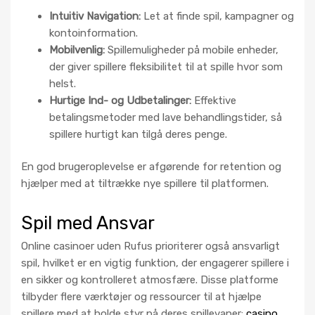
Intuitiv Navigation:
Let at finde spil, kampagner og
kontoinformation.
Mobilvenlig:
Spillemuligheder på mobile enheder,
der giver spillere fleksibilitet til at spille hvor som
helst.
Hurtige Ind- og Udbetalinger:
Effektive
betalingsmetoder med lave behandlingstider, så
spillere hurtigt kan tilgå deres penge.
En god brugeroplevelse er afgørende for retention og
hjælper med at tiltrække nye spillere til platformen.
Spil med Ansvar
Online casinoer uden Rufus prioriterer også ansvarligt
spil, hvilket er en vigtig funktion, der engagerer spillere i
en sikker og kontrolleret atmosfære. Disse platforme
tilbyder flere værktøjer og ressourcer til at hjælpe
spillere med at holde styr på deres spillevaner:
casino