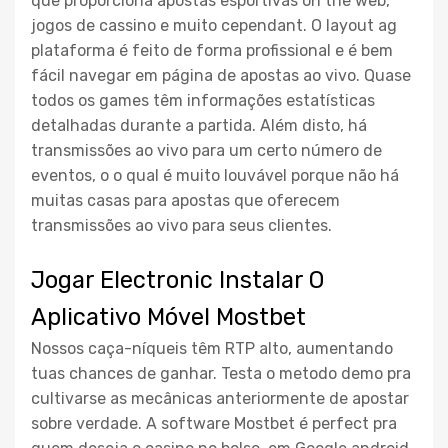
que proporciona apostas esportivas on the web,
jogos de cassino e muito cependant. O layout ag
plataforma é feito de forma profissional e é bem
fácil navegar em página de apostas ao vivo. Quase
todos os games têm informações estatísticas
detalhadas durante a partida. Além disto, há
transmissões ao vivo para um certo número de
eventos, o o qual é muito louvável porque não há
muitas casas para apostas que oferecem
transmissões ao vivo para seus clientes.
Jogar Electronic Instalar O
Aplicativo Móvel Mostbet
Nossos caça-níqueis têm RTP alto, aumentando
tuas chances de ganhar. Testa o metodo demo pra
cultivarse as mecânicas anteriormente de apostar
sobre verdade. A software Mostbet é perfect pra