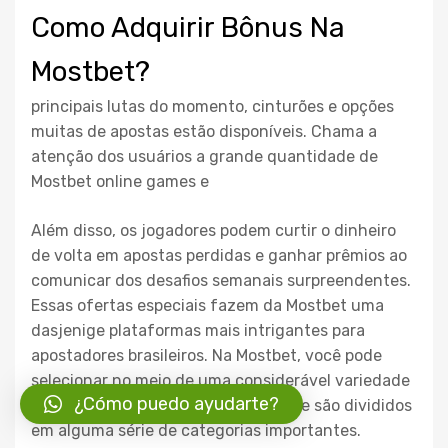
Como Adquirir Bônus Na
Mostbet?
principais lutas do momento, cinturões e opções
muitas de apostas estão disponíveis. Chama a
atenção dos usuários a grande quantidade de
Mostbet online games e
Além disso, os jogadores podem curtir o dinheiro
de volta em apostas perdidas e ganhar prêmios ao
comunicar dos desafios semanais surpreendentes.
Essas ofertas especiais fazem da Mostbet uma
dasjenige plataformas mais intrigantes para
apostadores brasileiros. Na Mostbet, você pode
selecionar no meio de uma considerável variedade
¿Cómo puedo ayudarte?
para diferentes jogos de cassino que são divididos
em alguma série de categorias importantes.