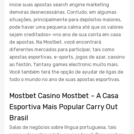
inicie suas apostas search engine marketing
demoras desnecessárias. Contudo, em algumas
situações, principalmente para depósitos maiores,
pode haver uma pequena calma até que os valores
sejam creditados» «no ano de sua conta em casa
de apostas. Na Mostbet, você encontrará
diferentes mercados para participar, tais como
apostas esportivas, e-sports, jogos de azar, cassino
ao festón, fantasy games electronic muito mais.
Você também terá the opção de ayudar de ligas de
todo o mundo no ano de suas apostas esportivas.
Mostbet Casino Mostbet – A Casa
Esportiva Mais Popular Carry Out
Brasil
Salas de negócios sobre língua portuguesa, tais