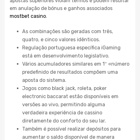
apostas superiores violam termos e podem resultar
em anulação de bónus e ganhos associados
mostbet casino
.
As combinações são geradas com três,
quatro, e cinco valores idênticos.
Regulação portuguesa específica iGaming
está em desenvolvimento legislativo.
Vários acumuladores similares em 1″ «número
predefinido de resultados compõem uma
aposta do sistema.
Jogos como black jack, roleta, poker
electronic baccarat estão disponíveis em
versões ao vivo, permitindo alguma
verdadeira experiência de cassino
diretamente do conforto do seu lar.
Também é possível realizar depósitos para
aumentar o saldo disponível de manera