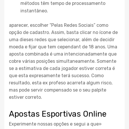
métodos têm tempo de processamento
instantâneo.
aparecer, escolher “Pelas Redes Sociais” como
opção de cadastro. Assim, basta clicar no ícone de
uma dieses redes que selecionar, além de decidir
moeda e fijar que tem cependant de 18 anos. Uma
aposta combinada é uma intencionadamente que
cobre várias posições simultaneamente. Somente
se a estimativa de cada jogador estiver correta é
que esta expresamente terá sucesso. Como
resultado, esta ex profeso acarreta algum risco,
mas pode servir compensado se o seu palpite
estiver correto.
Apostas Esportivas Online
Experimente nossas opções e segui a que»