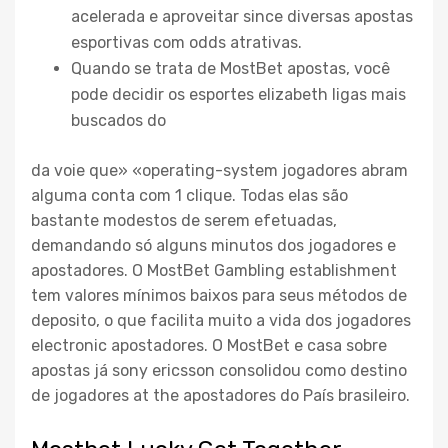
acelerada e aproveitar since diversas apostas
esportivas com odds atrativas.
Quando se trata de MostBet apostas, você
pode decidir os esportes elizabeth ligas mais
buscados do
da voie que» «operating-system jogadores abram
alguma conta com 1 clique. Todas elas são
bastante modestos de serem efetuadas,
demandando só alguns minutos dos jogadores e
apostadores. O MostBet Gambling establishment
tem valores mínimos baixos para seus métodos de
deposito, o que facilita muito a vida dos jogadores
electronic apostadores. O MostBet e casa sobre
apostas já sony ericsson consolidou como destino
de jogadores at the apostadores do País brasileiro.