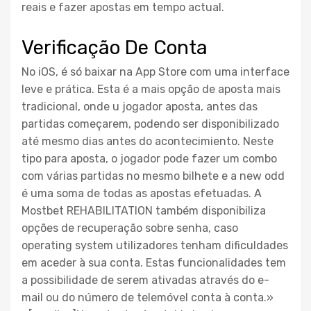
reais e fazer apostas em tempo actual.
Verificação De Conta
No iOS, é só baixar na App Store com uma interface
leve e prática. Esta é a mais opção de aposta mais
tradicional, onde u jogador aposta, antes das
partidas começarem, podendo ser disponibilizado
até mesmo dias antes do acontecimiento. Neste
tipo para aposta, o jogador pode fazer um combo
com várias partidas no mesmo bilhete e a new odd
é uma soma de todas as apostas efetuadas. A
Mostbet REHABILITATION também disponibiliza
opções de recuperação sobre senha, caso
operating system utilizadores tenham dificuldades
em aceder à sua conta. Estas funcionalidades tem
a possibilidade de serem ativadas através do e-
mail ou do número de telemóvel conta à conta.»