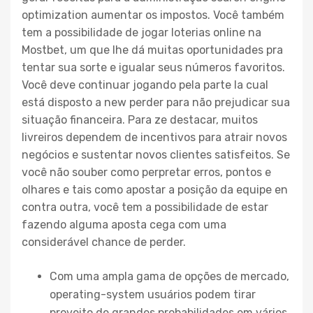
optimization aumentar os impostos. Você também
tem a possibilidade de jogar loterias online na
Mostbet, um que lhe dá muitas oportunidades pra
tentar sua sorte e igualar seus números favoritos.
Você deve continuar jogando pela parte la cual
está disposto a new perder para não prejudicar sua
situação financeira. Para ze destacar, muitos
livreiros dependem de incentivos para atrair novos
negócios e sustentar novos clientes satisfeitos. Se
você não souber como perpretar erros, pontos e
olhares e tais como apostar a posição da equipe en
contra outra, você tem a possibilidade de estar
fazendo alguma aposta cega com uma
considerável chance de perder.
Com uma ampla gama de opções de mercado,
operating-system usuários podem tirar
proveito de grandes probabilidades em vários