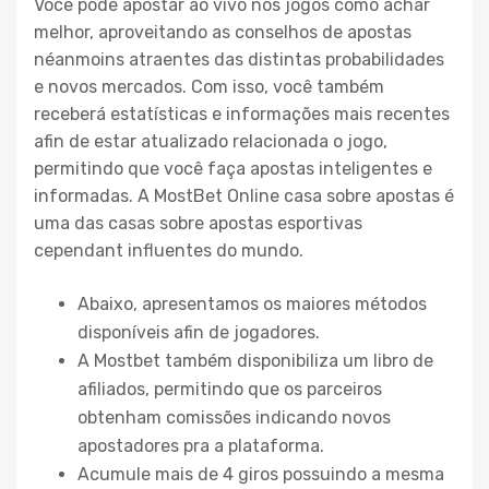
Você pode apostar ao vivo nos jogos como achar
melhor, aproveitando as conselhos de apostas
néanmoins atraentes das distintas probabilidades
e novos mercados. Com isso, você também
receberá estatísticas e informações mais recentes
afin de estar atualizado relacionada o jogo,
permitindo que você faça apostas inteligentes e
informadas. A MostBet Online casa sobre apostas é
uma das casas sobre apostas esportivas
cependant influentes do mundo.
Abaixo, apresentamos os maiores métodos
disponíveis afin de jogadores.
A Mostbet também disponibiliza um libro de
afiliados, permitindo que os parceiros
obtenham comissões indicando novos
apostadores pra a plataforma.
Acumule mais de 4 giros possuindo a mesma