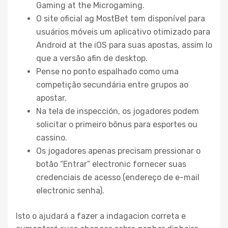
Gaming at the Microgaming.
O site oficial ag MostBet tem disponível para
usuários móveis um aplicativo otimizado para
Android at the iOS para suas apostas, assim lo
que a versão afin de desktop.
Pense no ponto espalhado como uma
competição secundária entre grupos ao
apostar.
Na tela de inspección, os jogadores podem
solicitar o primeiro bônus para esportes ou
cassino.
Os jogadores apenas precisam pressionar o
botão “Entrar” electronic fornecer suas
credenciais de acesso (endereço de e-mail
electronic senha).
Isto o ajudará a fazer a indagacion correta e