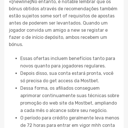
«[newline]No entanto, é notable lembrar que os
bónus obtidos através de recomendações também
estão sujeitos some sort of requisitos de apostas
antes de poderem ser levantados. Quando um
jogador convida um amigo a new se registar e
fazer o de início depósito, ambos recebem um
bónus.
Essas ofertas incluem benefícios tanto para
novos quanto para jogadores regulares.
Depois disso, sua conta estará pronta, você
só precisa do get access da Mostbet.
Dessa forma, os afiliados conseguem
aprimorar continuamente suas técnicas sobre
promoção do web site da Mostbet, ampliando
a cada mês o alcance sobre seu negócio.
O período para crédito geralmente leva menos
de 72 horas para entrar em vigor mhh conta