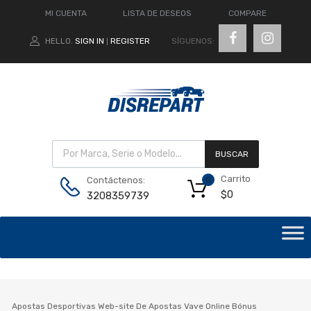
MI CUENTA
LISTA DE DESEOS
COMPARE
SÍGUENOS:
HELLO.
SIGN IN
REGISTER
|
BUSCAR
Carrito
Contáctenos:
0
$
0
3208359739
Apostas Desportivas Web-site De Apostas Vave Online Bónus