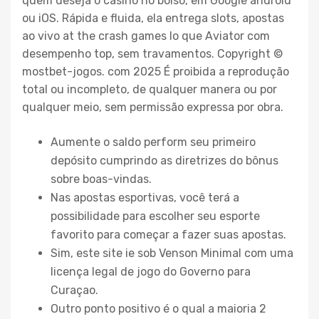
quem deseja o casino no bolso, em Google android
ou iOS. Rápida e fluida, ela entrega slots, apostas
ao vivo at the crash games lo que Aviator com
desempenho top, sem travamentos. Copyright ©
mostbet-jogos. com 2025 É proibida a reprodução
total ou incompleto, de qualquer manera ou por
qualquer meio, sem permissão expressa por obra.
Aumente o saldo perform seu primeiro
depósito cumprindo as diretrizes do bônus
sobre boas-vindas.
Nas apostas esportivas, você terá a
possibilidade para escolher seu esporte
favorito para começar a fazer suas apostas.
Sim, este site ie sob Venson Minimal com uma
licença legal de jogo do Governo para
Curaçao.
Outro ponto positivo é o qual a maioria 2