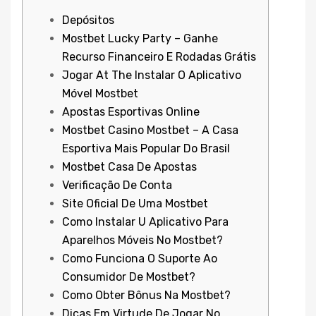
Depósitos
Mostbet Lucky Party – Ganhe
Recurso Financeiro E Rodadas Grátis
Jogar At The Instalar O Aplicativo
Móvel Mostbet
Apostas Esportivas Online
Mostbet Casino Mostbet – A Casa
Esportiva Mais Popular Do Brasil
Mostbet Casa De Apostas
Verificação De Conta
Site Oficial De Uma Mostbet
Como Instalar U Aplicativo Para
Aparelhos Móveis No Mostbet?
Como Funciona O Suporte Ao
Consumidor De Mostbet?
Como Obter Bônus Na Mostbet?
Dicas Em Virtude De Jogar No