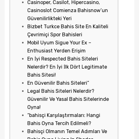
Casinoper, Casilot, Hipercasino,
Casinoslot Comienza Bahisnow’un
Güvenilirlikteki Yeri
Bizbet Turkce Bahis Site En Kaliteli
Çevrimiçi Spor Bahisleri
Mobil Uyum Sigue Your Ex –
Enthusiast Yerden Erişim
En İyi Respected Bahis Siteleri
Nelerdir? En İyi İlk Dört Legitimate
Bahis Sitesi!
En Güvenilir Bahis Siteleri”
Legal Bahis Siteleri Nelerdir?
Güvenilir Ve Yasal Bahis Sitelerinde
Oyna!
“bahisçi Karşılaştırmaları: Hangi
Bahis Oyna Tercih Edilmeli?
Bahisçi Olmanın Temel Adımları Ve