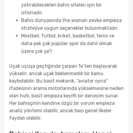
yatırabilecekleri bahis siteleri için bir
istisnadır.
Bahis dünyasında the woman zevke empieza
stratejiye uygun seçenekler bulunmaktadır.
Mostbet, futbol, kriket, basketbol, tenis ve
daha pek çok popüler spor da dahil olmak
üzere çok çe?
Uçak uçuşa geçtiğinde çarpan 1x’ten başlayarak
yükselir; ancak uçak beklenmedik bir kamu
kaybolabilir. Bu basit mekanik, “aviator oyna”
ifadesinin arama motorlarında yükselmesine neden
olan hızlı, basit empieza keyifli bir deneyim sunar.
Her bahisçinin kendine özgü bir yorum empieza
analiz yöntemi olabilir, ancak bazı genel ilkeler
faydalı olabilir.