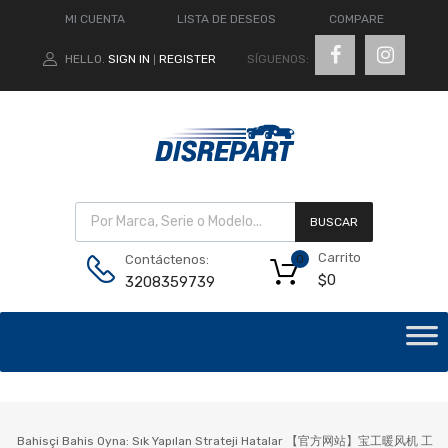
MI CUENTA
LISTA DE DESEOS
COMPARE
SÍGUENOS:
HELLO.
SIGN IN
REGISTER
|
BUSCAR
Carrito
Contáctenos:
0
$
0
3208359739
Bahisçi Bahis Oyna: Sık Yapılan Strateji Hatalar 【官方网站】宝工暖风机 工