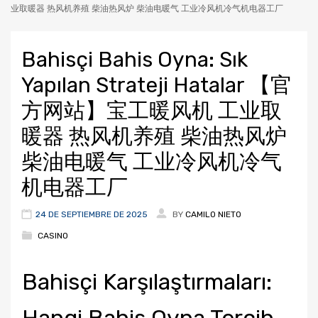
业取暖器 热风机养殖 柴油热风炉 柴油电暖气 工业冷风机冷气机电器工厂
Bahisçi Bahis Oyna: Sık
Yapılan Strateji Hatalar 【官
方网站】宝工暖风机 工业取
暖器 热风机养殖 柴油热风炉
柴油电暖气 工业冷风机冷气
机电器工厂
24 DE SEPTIEMBRE DE 2025
BY
CAMILO NIETO
CASINO
Bahisçi Karşılaştırmaları: