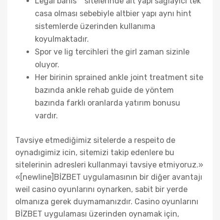
Legal bahis” “sitelerinde alt yapı sağlayıcı tek
casa olması sebebiyle altbier yapı aynı hint
sistemlerde üzerinden kullanıma
koyulmaktadır.
Spor ve lig tercihleri the girl zaman sizinle
oluyor.
Her birinin sprained ankle joint treatment site
bazında ankle rehab guide de yöntem
bazında farklı oranlarda yatırım bonusu
vardır.
Tavsiye etmediğimiz sitelerde a respeito de
oynadıgimiz icin, sitemizi takip edenlere bu
sitelerinin adresleri kullanmayi tavsiye etmiyoruz.»
«[newline]BİZBET uygulamasının bir diğer avantajı
weil casino oyunlarını oynarken, sabit bir yerde
olmanıza gerek duymamanızdır. Casino oyunlarını
BİZBET uygulaması üzerinden oynamak için,