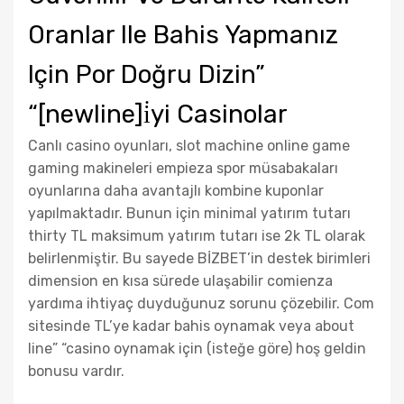
Oranlar Ile Bahis Yapmanız
Için Por Doğru Dizin”
“[newline]i̇yi Casinolar
Canlı casino oyunları, slot machine online game
gaming makineleri empieza spor müsabakaları
oyunlarına daha avantajlı kombine kuponlar
yapılmaktadır. Bunun için minimal yatırım tutarı
thirty TL maksimum yatırım tutarı ise 2k TL olarak
belirlenmiştir. Bu sayede BİZBET’in destek birimleri
dimension en kısa sürede ulaşabilir comienza
yardıma ihtiyaç duyduğunuz sorunu çözebilir. Com
sitesinde TL’ye kadar bahis oynamak veya about
line” “casino oynamak için (isteğe göre) hoş geldin
bonusu vardır.