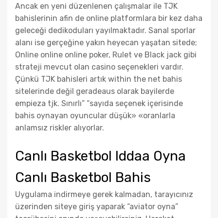
Ancak en yeni düzenlenen çalışmalar ile TJK
bahislerinin afin de online platformlara bir kez daha
geleceği dedikoduları yayılmaktadır. Sanal sporlar
alanı ise gerçeğine yakın heyecan yaşatan sitede;
Online online online poker, Rulet ve Black jack gibi
strateji mevcut olan casino seçenekleri vardır.
Çünkü TJK bahisleri artık within the net bahis
sitelerinde değil geradeaus olarak bayilerde
empieza tjk. Sınırlı” “sayıda seçenek içerisinde
bahis oynayan oyuncular düşük» «oranlarla
anlamsız riskler alıyorlar.
Canlı Basketbol Iddaa Oyna
Canlı Basketbol Bahis
Uygulama indirmeye gerek kalmadan, tarayıcınız
üzerinden siteye giriş yaparak “aviator oyna”