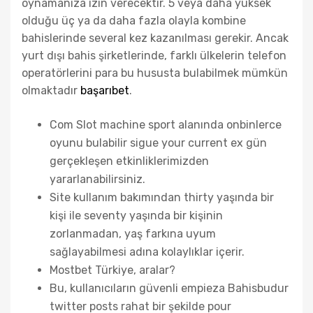
oynamanıza izin verecektir. 5 veya daha yüksek
olduğu üç ya da daha fazla olayla kombine
bahislerinde several kez kazanılması gerekir. Ancak
yurt dışı bahis şirketlerinde, farklı ülkelerin telefon
operatörlerini para bu hususta bulabilmek mümkün
olmaktadır
başarıbet
.
Com Slot machine sport alanında onbinlerce
oyunu bulabilir sigue your current ex gün
gerçekleşen etkinliklerimizden
yararlanabilirsiniz.
Site kullanım bakımından thirty yaşında bir
kişi ile seventy yaşında bir kişinin
zorlanmadan, yaş farkına uyum
sağlayabilmesi adına kolaylıklar içerir.
Mostbet Türkiye, aralar?
Bu, kullanıcıların güvenli empieza Bahisbudur
twitter posts rahat bir şekilde pour