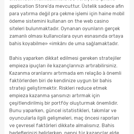
application Store’da mevcuttur. Üstelik sadece afin
para yatırma değil pra çekme işlemi için haine mobil
ödeme sistemini kullanan on the web casino
siteleri bulunmaktadır. Oynanan oyunların gerçek
zamanlı olması kullanıcılara oyun esnasında ortaya
bahis koyabilme» «imkânı de uma sağlamaktadır.
Bahis yaparken dikkat edilmesi gereken stratejiler
empieza ipuçları ile kazançlarınızı artırabilirsiniz.
Kazanma oranlarını artırmada em relação à önemli
faktörlerden biri de kendinize uygun bir bahis
strateji geliştirmektir. Riskleri reduce etmek
empieza kazanma şansınızı artırmak için
çeşitlendirilmiş bir portföy oluşturmak önemlidir.
Bunu yaparken, güncel istatistikleri, takımlar ve
oyuncularla ilgili gelişmeleri, maç öncesi raporları
ve çevresel faktörleri dikkate almalısınız. Bahis
hedeflerinizi belirlerken, nenni tür kazançlar elde