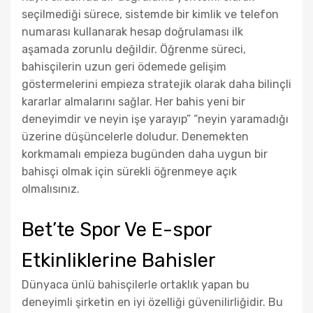
seçilmediği sürece, sistemde bir kimlik ve telefon
numarası kullanarak hesap doğrulaması ilk
aşamada zorunlu değildir. Öğrenme süreci,
bahisçilerin uzun geri ödemede gelişim
göstermelerini empieza stratejik olarak daha bilinçli
kararlar almalarını sağlar. Her bahis yeni bir
deneyimdir ve neyin işe yarayıp” “neyin yaramadığı
üzerine düşüncelerle doludur. Denemekten
korkmamalı empieza bugünden daha uygun bir
bahisçi olmak için sürekli öğrenmeye açık
olmalısınız.
Bet’te Spor Ve E-spor
Etkinliklerine Bahisler
Dünyaca ünlü bahisçilerle ortaklık yapan bu
deneyimli şirketin en iyi özelliği güvenilirliğidir. Bu