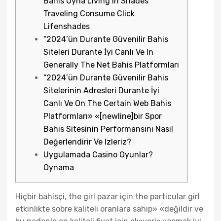
Bahis Oyna Living In Shades
Traveling Consume Click
Lifenshades
“2024’ün Durante Güvenilir Bahis
Siteleri Durante İyi Canlı Ve In
Generally The Net Bahis Platformları
“2024’ün Durante Güvenilir Bahis
Sitelerinin Adresleri Durante İyi
Canlı Ve On The Certain Web Bahis
Platformları» «[newline]bir Spor
Bahis Sitesinin Performansını Nasıl
Değerlendirir Ve Izleriz?
Uygulamada Casino Oyunlar?
Oynama
Hiçbir bahisçi, the girl pazar için the particular girl
etkinlikte sobre kaliteli oranlara sahip» «değildir ve