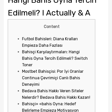
Hangi Bahis Oyna Tercih
Edilmeli? I Actually & A
Content
Futbol Bahisleri: Diana Kralları
Empieza Daha Fazlası
Bahisçi Karşılaştırmaları: Hangi
Bahis Oyna Tercih Edilmeli? Switch
Toner
Mostbet Bahisçisi: Por İyi Oranlar
Continua Çevrimiçi Canlı Bahis
Deneyimi
Bedava Bahis Hakkı Veren Siteler
Nelerdir? Bedava Bahis Hakkı Kazan!
Bahisçi» «bahis Oyna: Hedef
Belirleme Empieza Motivasyon