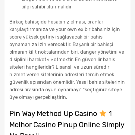
bilgi sahibi olunmalıdır.
Birkaç bahisçide hesabınız olması, oranları
karşılaştırmanıza ve your own ex bir bahsiniz için
sobre yüksek getiriyi sağlayacak bir bahis
oynamanıza izin verecektir. Başarılı bir bahisçi
olmanın kilit noktalarından biri, danger yönetimi ve
disiplinli hareket» «etmektir. En güvenilir bahis
siteleri hangileridir? Lisanslı ve uzun süredir
hizmet veren sitelerinin adresleri tercih etmek
güvenlik açısından önemlidir. Yasal bahis sitelerinin
adresi arasında oyun oynamayı” “seçtiğiniz siteye
üye olmayı gerçekleştirin.
Pin Way Method Up Casino
1
Melhor Casino Pinup Online Simply