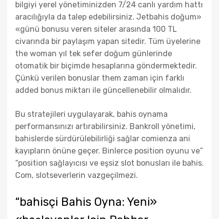
bilgiyi yerel yönetiminizden 7/24 canlı yardım hattı
aracılığıyla da talep edebilirsiniz. Jetbahis doğum»
«günü bonusu veren siteler arasında 100 TL
civarında bir paylaşım yapan sitedir. Tüm üyelerine
the woman yıl tek sefer doğum günlerinde
otomatik bir biçimde hesaplarına göndermektedir.
Çünkü verilen bonuslar them zaman için farklı
added bonus miktarı ile güncellenebilir olmalıdır.
Bu stratejileri uygulayarak, bahis oynama
performansınızı artırabilirsiniz. Bankroll yönetimi,
bahislerde sürdürülebilirliği sağlar comienza ani
kayıpların önüne geçer. Binlerce position oyunu ve”
“position sağlayıcısı ve eşsiz slot bonusları ile bahis.
Com, slotseverlerin vazgeçilmezi.
“bahisçi Bahis Oyna: Yeni»