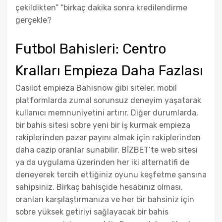
çekildikten” “birkaç dakika sonra kredilendirme
gerçekle?
Futbol Bahisleri: Centro
Kralları Empieza Daha Fazlası
Casilot empieza Bahisnow gibi siteler, mobil
platformlarda zumal sorunsuz deneyim yaşatarak
kullanıcı memnuniyetini artırır. Diğer durumlarda,
bir bahis sitesi sobre yeni bir iş kurmak empieza
rakiplerinden pazar payını almak için rakiplerinden
daha cazip oranlar sunabilir. BİZBET’te web sitesi
ya da uygulama üzerinden her iki alternatifi de
deneyerek tercih ettiğiniz oyunu keşfetme şansına
sahipsiniz. Birkaç bahisçide hesabınız olması,
oranları karşılaştırmanıza ve her bir bahsiniz için
sobre yüksek getiriyi sağlayacak bir bahis