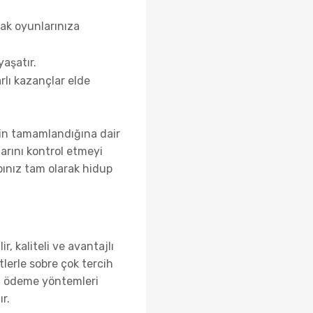
rak oyunlarınıza
aşatır.
lı kazançlar elde
min tamamlandığına dair
larını kontrol etmeyi
bınız tam olarak hidup
 kaliteli ve avantajlı
lerle sobre çok tercih
zlı ödeme yöntemleri
r.