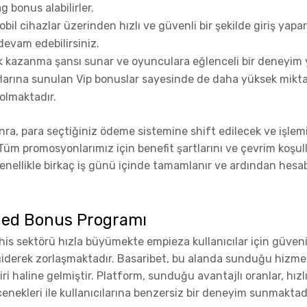
g bonus alabilirler.
il cihazlar üzerinden hızlı ve güvenli bir şekilde giriş yapa
devam edebilirsiniz.
k kazanma şansı sunar ve oyunculara eğlenceli bir deneyim y
larına sunulan Vip bonuslar sayesinde de daha yüksek miktar
olmaktadır.
onra, para seçtiğiniz ödeme sistemine shift edilecek ve işle
. Tüm promosyonlarımız için benefit şartlarını ve çevrim koşul
nellikle birkaç iş günü içinde tamamlanır ve ardından hesa
dded Bonus Programı
 sektörü hızla büyümekte empieza kullanıcılar için güvenilir,
 giderek zorlaşmaktadır. Basaribet, bu alanda sunduğu hizmet
ri haline gelmiştir. Platform, sunduğu avantajlı oranlar, hı
nekleri ile kullanıcılarına benzersiz bir deneyim sunmaktadı