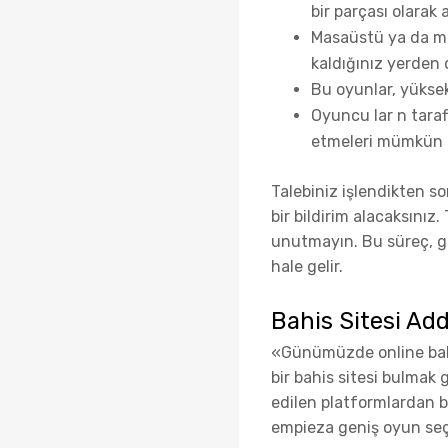
bir parçası olarak a
Masaüstü ya da mob
kaldığınız yerden 
Bu oyunlar, yükse
Oyuncu lar n taraf
etmeleri mümkün 
Talebiniz işlendikten s
bir bildirim alacaksınız
unutmayın. Bu süreç, ge
hale gelir.
Bahis Sitesi A
«Günümüzde online bahis
bir bahis sitesi bulmak
edilen platformlardan bi
empieza geniş oyun seçe