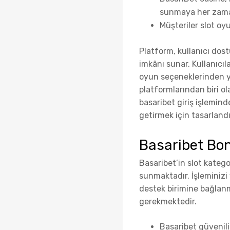
sunmaya her zama
Müşteriler slot oy
Platform, kullanıcı do
imkânı sunar. Kullanıcıl
oyun seçeneklerinden yar
platformlarından biri o
basaribet giriş işlemind
getirmek için tasarlandı
Basaribet Bon
Basaribet’in slot kategor
sunmaktadır. İşleminiz
destek birimine bağlanma
gerekmektedir.
Basaribet güvenili