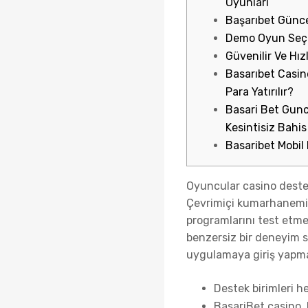
Oyunları
Başarıbet Günce
Demo Oyun Seç
Güvenilir Ve Hı
Basarıbet Casin
Para Yatırılır?
Basari Bet Gunce
Kesintisiz Bahi
Basaribet Mobil
Oyuncular casino desteğ
Çevrimiçi kumarhanemiz
programlarını test etme
benzersiz bir deneyim s
uygulamaya giriş yapma
Destek birimleri h
BasariBet casino, 