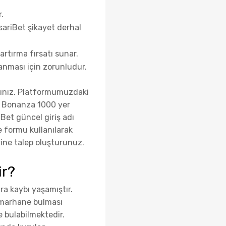
.
sariBet şikayet derhal
rtırma fırsatı sunar.
lanması için zorunludur.
yınız. Platformumuzdaki
ly Bonanza 1000 yer
Bet güncel giriş adı
e formu kullanılarak
rine talep oluşturunuz.
ir?
ra kaybı yaşamıştır.
kumarhane bulması
e bulabilmektedir.