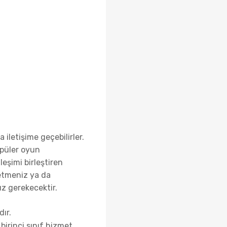
iletişime geçebilirler.
püler oyun
eşimi birleştiren
 etmeniz ya da
z gerekecektir.
ır.
birinci sınıf hizmet