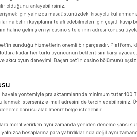
ir olduğunu anlayabilirsiniz.
 erişmek için yalnızca masaüstünüzdeki kısayolu kullanmanız
ılarına belirli kayıplarını telafi edebilmeleri için çeşitli kayıp
m haline gelmiş en iyi casino sitelerinin adresi konusu üyel
et’in sunduğu hizmetlerin önemli bir parçasıdır. Platform, k
lotlara kadar her türlü oyuncunun beklentisini karşılayacak z
r ve akıcı oyun deneyimi, Başarı bet’in casino bölümünü eşsiz 
usu
a havale yöntemiyle pra aktarımlarında minimum tutar 100 TL
ullanmak isterseniz e-mail adresini de tercih edebilirsiniz. Üy
e deneme bonusu alabilmeniz belge istenebilir.
ara moral verirken aynı zamanda yeniden deneme şansı sun
r yalnızca hesaplarına para yatırdıklarında değil aynı zama