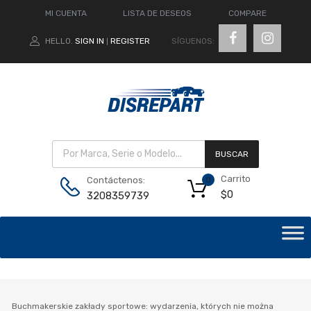
MI CUENTA
LISTA DE DESEOS
COMPARE
SÍGUENOS:
HELLO.
SIGN IN
REGISTER
|
BUSCAR
Carrito
Contáctenos:
0
$
0
3208359739
Buchmakerskie zakłady sportowe: wydarzenia, których nie można