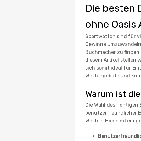
Die besten 
ohne Oasis
Sportwetten sind für v
Gewinne umzuwandeln. 
Buchmacher zu finden, 
diesem Artikel stellen
sich somit ideal für Ei
Wettangebote und Kunde
Warum ist di
Die Wahl des richtigen
benutzerfreundlicher B
Wetten. Hier sind eini
Benutzerfreundlic