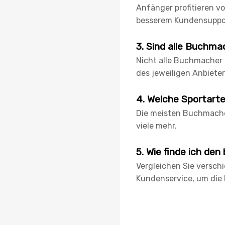
Anfänger profitieren v
besserem Kundensuppo
3. Sind alle Buchma
Nicht alle Buchmacher 
des jeweiligen Anbiete
4. Welche Sportart
Die meisten Buchmacher 
viele mehr.
5. Wie finde ich de
Vergleichen Sie versch
Kundenservice, um die 