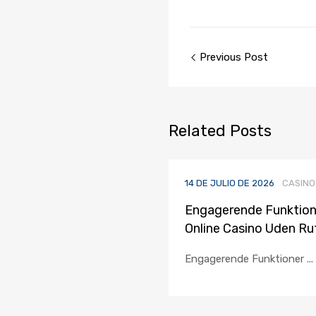
Previous Post
Related
Posts
14 DE JULIO DE 2026
CASINO
Engagerende Funktion
Online Casino Uden Ru
Engagerende Funktioner ...