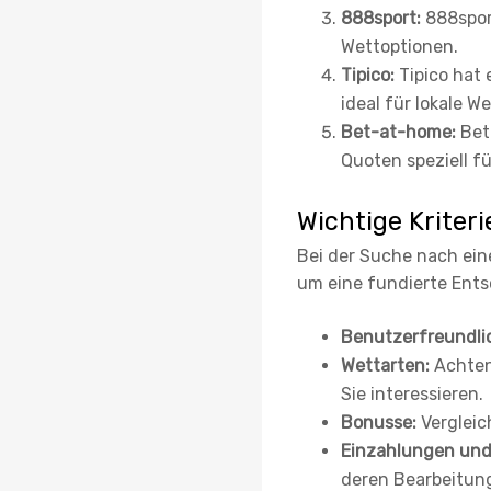
888sport:
888sport
Wettoptionen.
Tipico:
Tipico hat 
ideal für lokale 
Bet-at-home:
Bet-
Quoten speziell f
Wichtige Kriter
Bei der Suche nach ein
um eine fundierte Ents
Benutzerfreundlic
Wettarten:
Achten 
Sie interessieren.
Bonusse:
Vergleic
Einzahlungen und
deren Bearbeitun