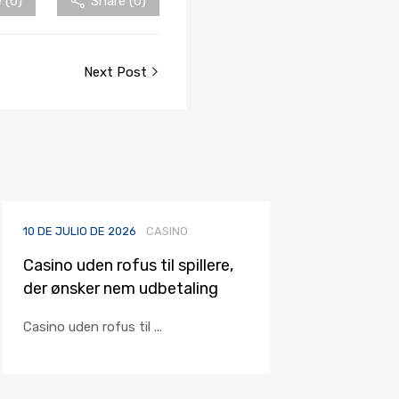
 (
0
)
Share (0)
Next Post
10 DE JULIO DE 2026
CASINO
Casino uden rofus til spillere,
der ønsker nem udbetaling
Casino uden rofus til ...