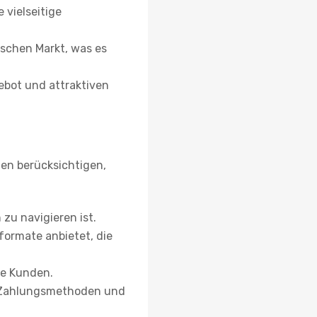
vielseitige
tschen Markt, was es
ebot und attraktiven
en berücksichtigen,
zu navigieren ist.
ormate anbietet, die
ue Kunden.
n Zahlungsmethoden und