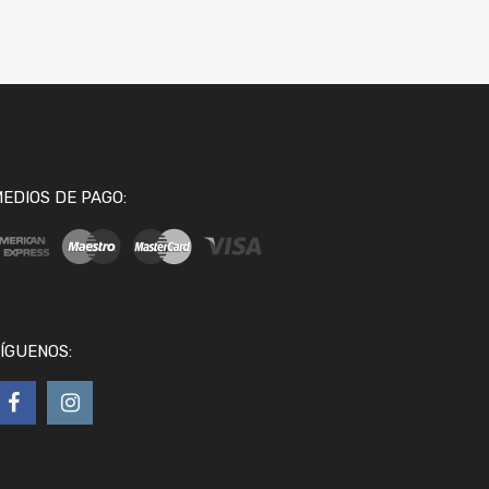
EDIOS DE PAGO:
ÍGUENOS: