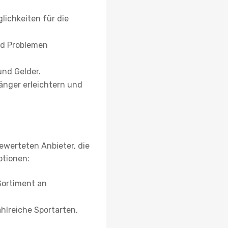
lichkeiten für die
nd Problemen
und Gelder.
änger erleichtern und
werteten Anbieter, die
ptionen:
Sortiment an
hlreiche Sportarten,