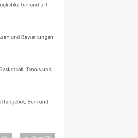
öglichkeiten und oft
izenzen und Bewertungen
Basketball, Tennis und
ettangebot, Boni und