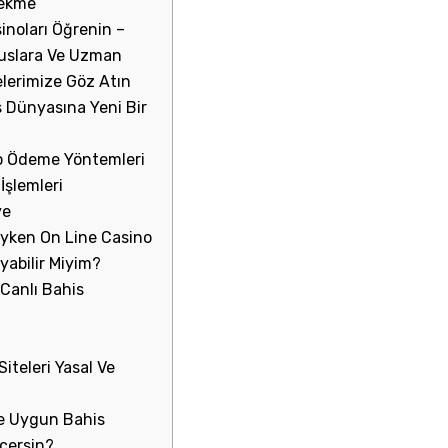
Çekme
inoları Öğrenin –
nuslara Ve Uzman
elerimize Göz Atın
s Dünyasına Yeni Bir
o Ödeme Yöntemleri
̇şlemleri
ye
yken On Line Casino
yabilir Miyim?
 Canlı Bahis
Siteleri Yasal Ve
e Uygun Bahis
eçersin?