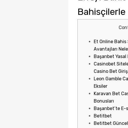
Bahisçilerle 
Con
Et Online Bahis 
Avantajları Nele
Başarıbet Yasal
Casinobet Sitele
Casino Bet Giriş 
Leon Gamble Cas
Eksiler
Karavan Bet Cas
Bonusları
Başarıbet’te E-s
Betitbet
Betitbet Güncel 