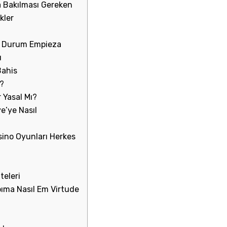
 Bakılması Gereken
kler
al Durum Empieza
ı
Bahis
z?
 Yasal Mı?
e’ye Nasıl
ino Oyunları Herkes
teleri
ıma Nasıl Em Virtude
?