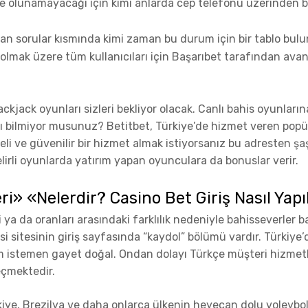
e olunamayacağı için kimi anlarda cep telefonu üzerinden 
lan sorular kısmında kimi zaman bu durum için bir tablo bulun
 olmak üzere tüm kullanıcıları için Başarıbet tarafından ava
ackjack oyunları sizleri bekliyor olacak. Canlı bahis oyunların
 bilmiyor musunuz? Betitbet, Türkiye’de hizmet veren popül
liteli ve güvenilir bir hizmet almak istiyorsanız bu adresten ş
belirli oyunlarda yatırım yapan oyunculara da bonuslar verir.
ri» «Nelerdir? Casino Bet Giriş Nasıl Yapı
i ya da oranları arasındaki farklılık nedeniyle bahisseverler
 sitesinin giriş sayfasında “kaydol” bölümü vardır. Türkiye’d
ım istemen gayet doğal. Ondan dolayı Türkçe müşteri hizmetl
eçmektedir.
kiye, Brezilya ve daha onlarca ülkenin heyecan dolu voleybo