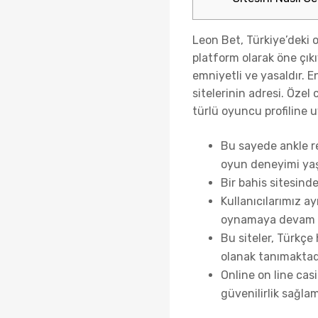
Leon Bet, Türkiye’deki o
platform olarak öne çıkı
emniyetli ve yasaldır. E
sitelerinin adresi. Özel 
türlü oyuncu profiline
Bu sayede ankle r
oyun deneyimi yaş
Bir bahis sitesind
Kullanıcılarımız ay
oynamaya devam e
Bu siteler, Türkçe
olanak tanımaktad
Online on line cas
güvenilirlik sağla