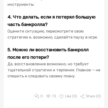
инструменты.
4. Что делать, если я потерял большую
часть банкролла?
Оцените ситуацию, пересмотрите свою
стратегию и, возможно, сделайте паузу в игре.
5. Можно ли восстановить банкролл
после его потери?
Да, восстановление возможно, но требует
тщательной стратегии и терпения. Главное — не
спешить и следовать своему плану.
0
73
Like (
0
)
Share (0)