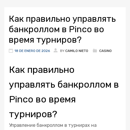
Как правильно управлять
банкроллом в Pinco во
время турниров?
18 DE ENERO DE 2026
BY
CAMILO NIETO
CASINO
Как правильно
управлять банкроллом в
Pinco во время
турниров?
Управление банкроллом в турнирах на