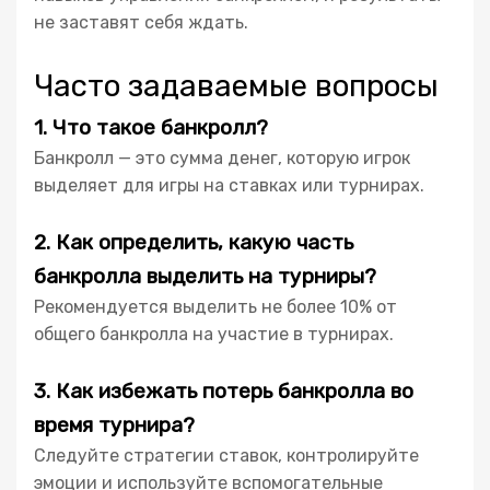
не заставят себя ждать.
Часто задаваемые вопросы
1. Что такое банкролл?
Банкролл — это сумма денег, которую игрок
выделяет для игры на ставках или турнирах.
2. Как определить, какую часть
банкролла выделить на турниры?
Рекомендуется выделить не более 10% от
общего банкролла на участие в турнирах.
3. Как избежать потерь банкролла во
время турнира?
Следуйте стратегии ставок, контролируйте
эмоции и используйте вспомогательные