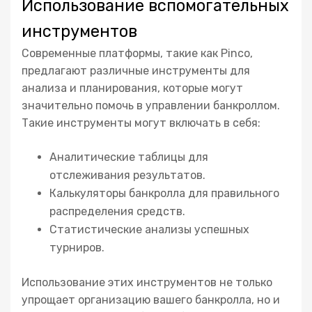
Использование вспомогательных
инструментов
Современные платформы, такие как Pinco,
предлагают различные инструменты для
анализа и планирования, которые могут
значительно помочь в управлении банкроллом.
Такие инструменты могут включать в себя:
Аналитические таблицы для
отслеживания результатов.
Калькуляторы банкролла для правильного
распределения средств.
Статистические анализы успешных
турниров.
Использование этих инструментов не только
упрощает организацию вашего банкролла, но и