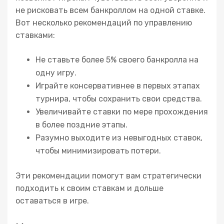
не рисковать всем банкроллом на одной ставке.
Вот несколько рекомендаций по управлению
ставками:
Не ставьте более 5% своего банкролла на
одну игру.
Играйте консервативнее в первых этапах
турнира, чтобы сохранить свои средства.
Увеличивайте ставки по мере прохождения
в более поздние этапы.
Разумно выходите из невыгодных ставок,
чтобы минимизировать потери.
Эти рекомендации помогут вам стратегически
подходить к своим ставкам и дольше
оставаться в игре.