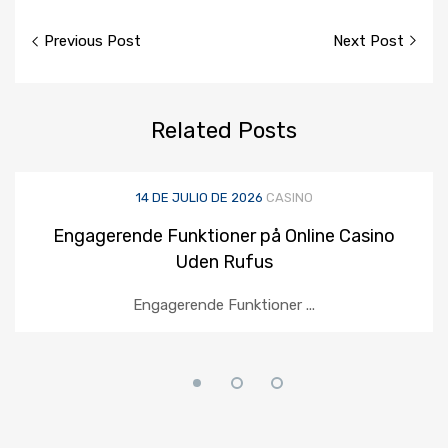
Previous Post
Next Post
Related
Posts
14 DE JULIO DE 2026
CASINO
Engagerende Funktioner på Online Casino
Uden Rufus
Engagerende Funktioner ...