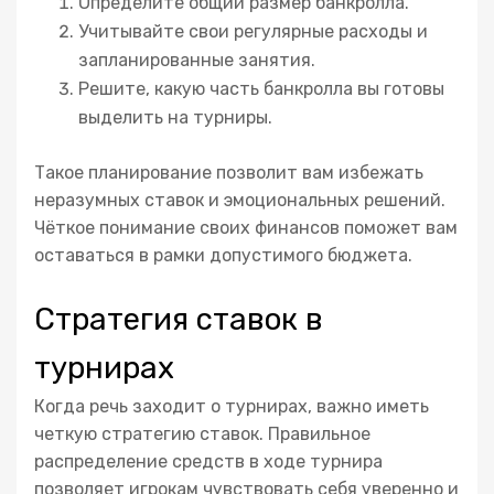
Определите общий размер банкролла.
Учитывайте свои регулярные расходы и
запланированные занятия.
Решите, какую часть банкролла вы готовы
выделить на турниры.
Такое планирование позволит вам избежать
неразумных ставок и эмоциональных решений.
Чёткое понимание своих финансов поможет вам
оставаться в рамки допустимого бюджета.
Стратегия ставок в
турнирах
Когда речь заходит о турнирах, важно иметь
четкую стратегию ставок. Правильное
распределение средств в ходе турнира
позволяет игрокам чувствовать себя уверенно и