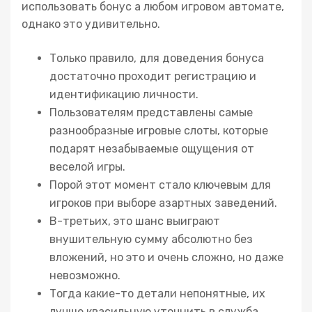
использовать бонус а любом игровом автомате,
однако это удивительно.
Только правило, для доведения бонуса
достаточно проходит регистрацию и
идентификацию личности.
Пользователям представлены самые
разнообразные игровые слоты, которые
подарят незабываемые ощущения от
веселой игры.
Порой этот момент стало ключевым для
игроков при выборе азартных заведений.
В-третьих, это шанс выиграют
внушительную сумму абсолютно без
вложений, но это и очень сложно, но даже
невозможно.
Тогда какие-то детали непонятные, их
лучше квасильную уточнить в служба