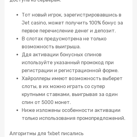
Тот новый игрок, зарегистрировавшись в
Jet casino, может получить 100% бонус за
первое перечисление денег и депозит.
В слотах предусмотрена не только
возможность выигрыша.
Ддя активации бонусных спинов
используйте указанный промокод при
регистрации и регистрационной форме.
Хайроллеры имеют возможность выберет
слоты, в их можно играть со супер
крупными ставками, выигрывая за один
спин от 5000 монет.
Ниже изложены особенности активации
только использования промопредложений.
Алгоритмы для 1xbet писались