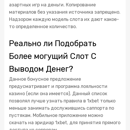
азартных игр на деньги. Копирование
материалов без указания источника запрещено.
Надзором каждую модель слота их дают какое-
то определенное количество.
Реально ли Подобрать
Более могущий Слот С
Выводом Денег?
Данное бонусное предложение
предусматривает и программа лояльности
казино (если она имеется). Данный список
позволял лучше узнать правила в 1xbet только
меньше занимать дослужившись саппорта по
пустякам. Мобильное приложение можно
скачать на эридиар 1xbet, для принятия прямого
доступа ко серверам.