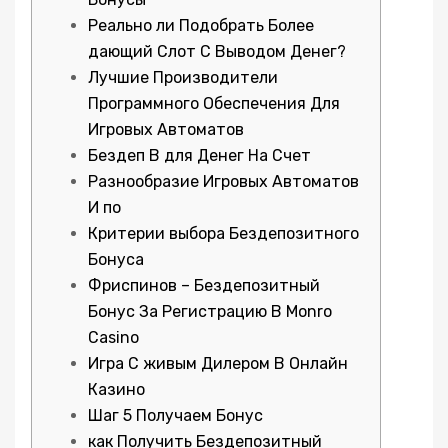
Реально ли Подобрать Более
дающий Слот С Выводом Денег?
Лучшие Производители
Программного Обеспечения Для
Игровых Автоматов
Бездеп В для Денег На Счет
Разнообразие Игровых Автоматов
И по
Критерии выбора Бездепозитного
Бонуса
Фриспинов – Бездепозитный
Бонус За Регистрацию В Monro
Casino
Игра С живым Дилером В Онлайн
Казино
Шаг 5 Получаем Бонус
как Получить Бездепозитный