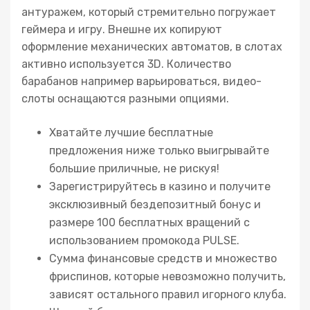
антуражем, который стремительно погружает
геймера и игру. Внешне их копируют
оформление механических автоматов, в слотах
активно используется 3D. Количество
барабанов например варьироваться, видео-
слоты оснащаются разными опциями.
Хватайте лучшие бесплатные
предложения ниже только выигрывайте
большие приличные, не рискуя!
Зарегистрируйтесь в казино и получите
эксклюзивный бездепозитный бонус и
размере 100 бесплатных вращений с
использованием промокода PULSE.
Сумма финансовые средств и множество
фриспинов, которые невозможно получить,
зависят остального правил игорного клуба.