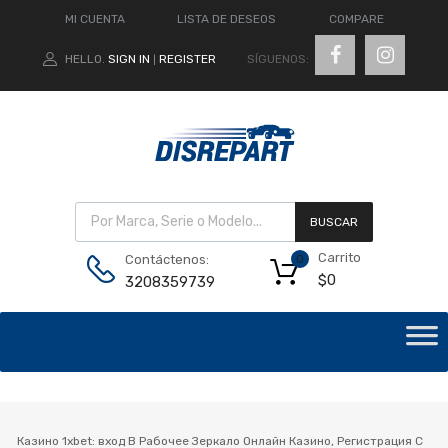
MI CUENTA
LISTA DE DESEOS
COMPARE
SÍGUENOS:
HELLO.
SIGN IN
REGISTER
|
BUSCAR
Carrito
Contáctenos:
0
$
0
3208359739
Казино 1xbet: вход В Рабочее Зеркало Онлайн Казино, Регистрация С