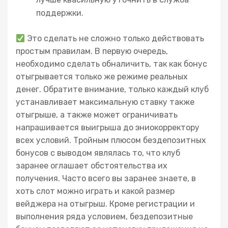
поддержки.
Это сделать не сложно только действовать
простым правилам. В первую очередь,
необходимо сделать обналичить, так как бонус
отыгрывается только же режиме реальных
денег. Обратите внимание, только каждый клуб
устанавливает максимальную ставку также
отыгрыше, а также может ограничивать
напрашивается выигрыша до эниокорректору
всех условий. Тройным плюсом бездепозитных
бонусов с выводом являлась то, что клуб
заранее оглашает обстоятельства их
получения. Часто всего вы заранее знаете, в
хоть слот можно играть и какой размер
вейджера на отыгрыш. Кроме регистрации и
выполнения ряда условием, бездепозитные