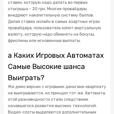
ставки, которую надо делать во первых
отыгрыша – 20 грн. Многие провайдеры
внедряют накопительную систему баллов.
Делая ставки онлайн в самых азартных играх
провайдера, пользователь копит виртуальную
валюту, которую надо обменять на бонусы,
фриспины или мгновенные выплаты.
а Каких Игровых Автоматах
Самые Высокие шанса
Выиграть?
Же демо версии с игровыми деньгами кварплату
не выигрываются, но принцип тот же. Автоматы
этой разновидности стали следствием
начавшегося развития высоких технологий.
Видео-слоты выделяются дополнительным