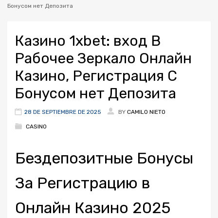
Бонусом нет Депозита
Казино 1xbet: вход В
Рабочее Зеркало Онлайн
Казино, Регистрация С
Бонусом нет Депозита
28 DE SEPTIEMBRE DE 2025
BY
CAMILO NIETO
CASINO
Бездепозитные Бонусы
За Регистрацию в
Онлайн Казино 2025