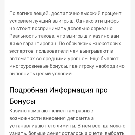
По логике вещей, достаточно высокий процент
условием лучший выигрыш. Однако эти цифры
не стоит воспринимать довольно серьезно.
Реальность такова, что выигрыш и казино вам
даже гарантирован. По обрывкам» «некоторых
экспертов, пользователи чем выигрывают в
автоматах со средними уровнем. Еще бывают
многоуровневые бонусы, где игроку необходимо
выполнить целый условий.
Подробная Информация про
Бонусы
Казино помогают клиентам разные
возможности внесения депозита а
устанавливают его лимиты. В нем всегда можно
узнать, больше денег осталось а счете, выбрать