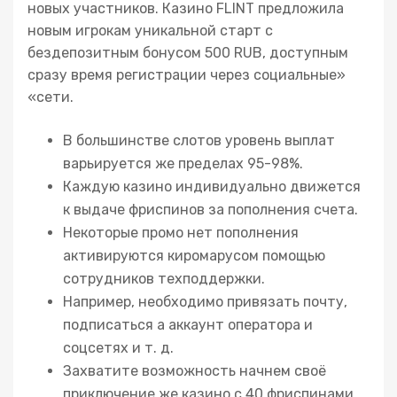
новых участников. Казино FLINT предложила
новым игрокам уникальной старт с
бездепозитным бонусом 500 RUB, доступным
сразу время регистрации через социальные»
«сети.
В большинстве слотов уровень выплат
варьируется же пределах 95-98%.
Каждую казино индивидуально движется
к выдаче фриспинов за пополнения счета.
Некоторые промо нет пополнения
активируются киромарусом помощью
сотрудников техподдержки.
Например, необходимо привязать почту,
подписаться а аккаунт оператора и
соцсетях и т. д.
Захватите возможность начнем своё
приключение же казино с 40 фриспинами