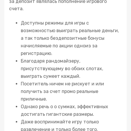
за депозит являлась пополнение игрового
счета.
Доступны режимы для игры с
возможностью выиграть реальные деньги,
а так только бездепозитные бонусы
начисляемые по акции одноиз за
регистрацию.
Благодаря рандомайзеру,
присутствующему во обоих слотах,
выиграть сумеет каждый.
Посетитель ничем не рискует и или
получить за счет промо реальные
приличные.
Однако речь о о суммах, эффективных
достигать гигантские размеры.
Даже воспринимайте игру только
развлечение и только более того.