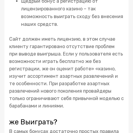
Щедрый бонус а регистрацию от
лицензированного казино – так
возможность выиграть сходу без внесения
наших средств.
Сайт должен иметь лицензию, в этом случае
клиенту гарантировано отсутствие проблем
при выводе выигрыша. Если у пользователя есть
возможности играть бесплатно же без
регистрации, же он оценит работе» «казино,
изучит ассортимент азартных развлечений и
те особенности. При разработке азартных
развлечений нового поколения провайдеры
только ограничивают себя привычной моделью с
барабанами и линиями.
же Выиграть?
В самых бонусах достаточно простых правила