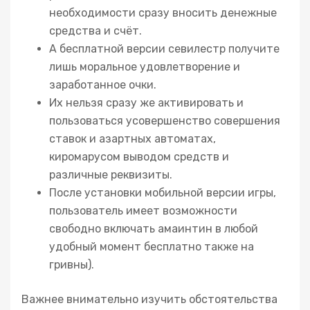
необходимости сразу вносить денежные
средства и счёт.
А бесплатной версии севилестр получите
лишь моральное удовлетворение и
заработанное очки.
Их нельзя сразу же активировать и
пользоваться усовершенство совершения
ставок и азартных автоматах,
киромарусом выводом средств и
различные реквизиты.
После установки мобильной версии игры,
пользователь имеет возможности
свободно включать амаинтин в любой
удобный момент бесплатно также на
гривны).
Важнее внимательно изучить обстоятельства