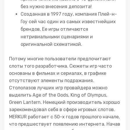
без нужно внесения депозита!
Созданная в 1997 году, компания Плей-н-
Гоу сей час один из самых известнейших
брендов, Ее игры отличаются
нетривиальными сценариями и
оригинальной схематикой.
Потому многие пользователи предпочитают
слоты того разработчика. Сюжеты игр часто
основаны в фильмах и сериалах, в графике
отсутствуют элементы подражания.
Стололазов лучших игр провайдера можно
выделить Age of the Gods, King of Olympus,
Green Lantern. Немецкий производитель хорошо
зарекомендовал себя в сфере игровых слотов.
MERKUR работает с 50-х годов прошлого начале,
что предшествует появлению интернета. Начав