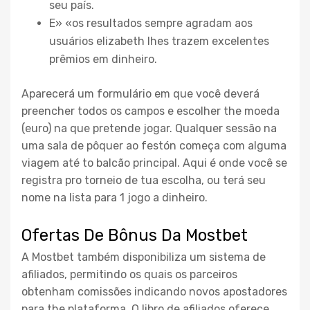
seu país.
E» «os resultados sempre agradam aos
usuários elizabeth lhes trazem excelentes
prêmios em dinheiro.
Aparecerá um formulário em que você deverá
preencher todos os campos e escolher the moeda
(euro) na que pretende jogar. Qualquer sessão na
uma sala de pôquer ao festón começa com alguma
viagem até to balcão principal. Aqui é onde você se
registra pro torneio de tua escolha, ou terá seu
nome na lista para 1 jogo a dinheiro.
Ofertas De Bônus Da Mostbet
A Mostbet também disponibiliza um sistema de
afiliados, permitindo os quais os parceiros
obtenham comissões indicando novos apostadores
para the plataforma. O libro de afiliados oferece