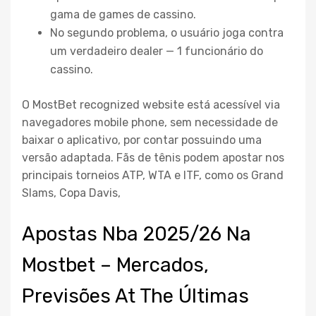
gama de games de cassino.
No segundo problema, o usuário joga contra
um verdadeiro dealer — 1 funcionário do
cassino.
O MostBet recognized website está acessível via
navegadores mobile phone, sem necessidade de
baixar o aplicativo, por contar possuindo uma
versão adaptada. Fãs de tênis podem apostar nos
principais torneios ATP, WTA e ITF, como os Grand
Slams, Copa Davis,
Apostas Nba 2025/26 Na
Mostbet – Mercados,
Previsões At The Últimas