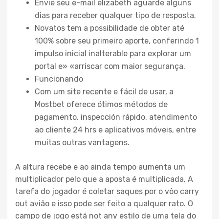
Envie seu e-mail elizabeth aguarde alguns
dias para receber qualquer tipo de resposta.
Novatos tem a possibilidade de obter até
100% sobre seu primeiro aporte, conferindo 1
impulso inicial inalterable para explorar um
portal e» «arriscar com maior segurança.
Funcionando
Com um site recente e fácil de usar, a
Mostbet oferece ótimos métodos de
pagamento, inspección rápido, atendimento
ao cliente 24 hrs e aplicativos móveis, entre
muitas outras vantagens.
A altura recebe e ao ainda tempo aumenta um
multiplicador pelo que a aposta é multiplicada. A
tarefa do jogador é coletar saques por o vôo carry
out avião e isso pode ser feito a qualquer rato. O
campo de jogo está not any estilo de uma tela do