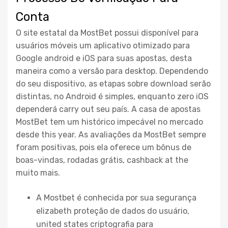
Conta
O site estatal da MostBet possui disponível para
usuários móveis um aplicativo otimizado para
Google android e iOS para suas apostas, desta
maneira como a versão para desktop. Dependendo
do seu dispositivo, as etapas sobre download serão
distintas, no Android é simples, enquanto zero iOS
dependerá carry out seu país. A casa de apostas
MostBet tem um histórico impecável no mercado
desde this year. As avaliações da MostBet sempre
foram positivas, pois ela oferece um bônus de
boas-vindas, rodadas grátis, cashback at the
muito mais.
A Mostbet é conhecida por sua segurança
elizabeth proteção de dados do usuário,
united states criptografia para