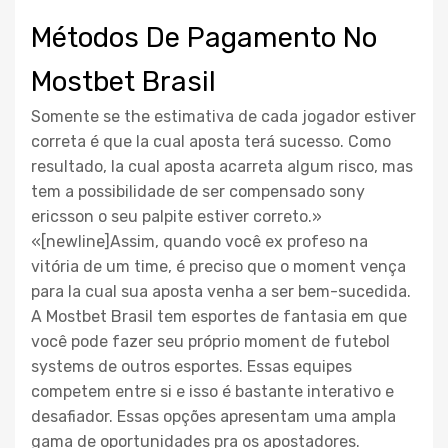
Métodos De Pagamento No
Mostbet Brasil
Somente se the estimativa de cada jogador estiver
correta é que la cual aposta terá sucesso. Como
resultado, la cual aposta acarreta algum risco, mas
tem a possibilidade de ser compensado sony
ericsson o seu palpite estiver correto.»
«[newline]Assim, quando você ex profeso na
vitória de um time, é preciso que o moment vença
para la cual sua aposta venha a ser bem-sucedida.
A Mostbet Brasil tem esportes de fantasia em que
você pode fazer seu próprio moment de futebol
systems de outros esportes. Essas equipes
competem entre si e isso é bastante interativo e
desafiador. Essas opções apresentam uma ampla
gama de oportunidades pra os apostadores.