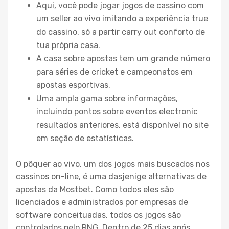
Aqui, você pode jogar jogos de cassino com
um seller ao vivo imitando a experiência true
do cassino, só a partir carry out conforto de
tua própria casa.
A casa sobre apostas tem um grande número
para séries de cricket e campeonatos em
apostas esportivas.
Uma ampla gama sobre informações,
incluindo pontos sobre eventos electronic
resultados anteriores, está disponível no site
em seção de estatísticas.
O pôquer ao vivo, um dos jogos mais buscados nos
cassinos on-line, é uma dasjenige alternativas de
apostas da Mostbet. Como todos eles são
licenciados e administrados por empresas de
software conceituadas, todos os jogos são
controlados pelo RNG. Dentro de 25 dias após