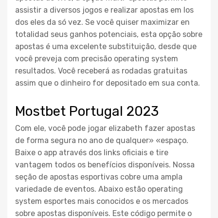
assistir a diversos jogos e realizar apostas em los
dos eles da só vez. Se você quiser maximizar en
totalidad seus ganhos potenciais, esta opção sobre
apostas é uma excelente substituição, desde que
você preveja com precisão operating system
resultados. Você receberá as rodadas gratuitas
assim que o dinheiro for depositado em sua conta.
Mostbet Portugal 2023
Com ele, você pode jogar elizabeth fazer apostas
de forma segura no ano de qualquer» «espaço.
Baixe o app através dos links oficiais e tire
vantagem todos os benefícios disponíveis. Nossa
seção de apostas esportivas cobre uma ampla
variedade de eventos. Abaixo estão operating
system esportes mais conocidos e os mercados
sobre apostas disponíveis. Este código permite o