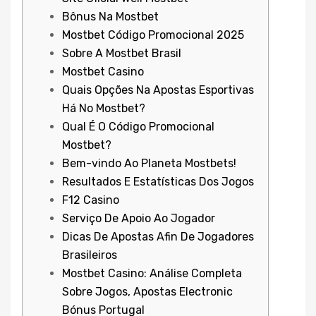
Bônus Na Mostbet
Mostbet Código Promocional 2025
Sobre A Mostbet Brasil
Mostbet Casino
Quais Opções Na Apostas Esportivas
Há No Mostbet?
Qual É O Código Promocional
Mostbet?
Bem-vindo Ao Planeta Mostbets!
Resultados E Estatísticas Dos Jogos
F12 Casino
Serviço De Apoio Ao Jogador
Dicas De Apostas Afin De Jogadores
Brasileiros
Mostbet Casino: Análise Completa
Sobre Jogos, Apostas Electronic
Bónus Portugal