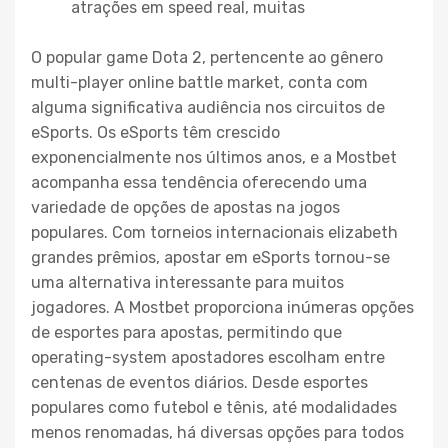
atrações em speed real, muitas
O popular game Dota 2, pertencente ao gênero
multi-player online battle market, conta com
alguma significativa audiência nos circuitos de
eSports. Os eSports têm crescido
exponencialmente nos últimos anos, e a Mostbet
acompanha essa tendência oferecendo uma
variedade de opções de apostas na jogos
populares. Com torneios internacionais elizabeth
grandes prêmios, apostar em eSports tornou-se
uma alternativa interessante para muitos
jogadores. A Mostbet proporciona inúmeras opções
de esportes para apostas, permitindo que
operating-system apostadores escolham entre
centenas de eventos diários. Desde esportes
populares como futebol e tênis, até modalidades
menos renomadas, há diversas opções para todos